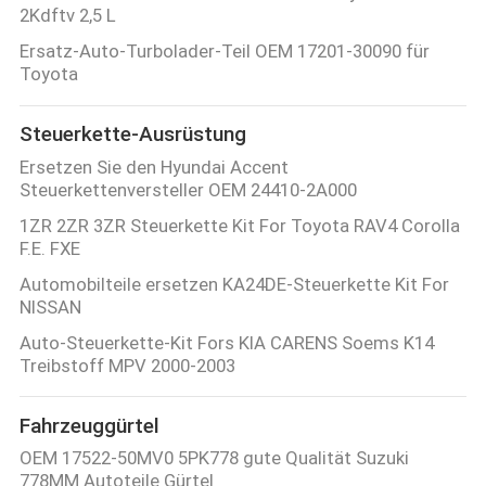
2Kdftv 2,5 L
Ersatz-Auto-Turbolader-Teil OEM 17201-30090 für
Toyota
Steuerkette-Ausrüstung
Ersetzen Sie den Hyundai Accent
Steuerkettenversteller OEM 24410-2A000
1ZR 2ZR 3ZR Steuerkette Kit For Toyota RAV4 Corolla
F.E. FXE
Automobilteile ersetzen KA24DE-Steuerkette Kit For
NISSAN
Auto-Steuerkette-Kit Fors KIA CARENS Soems K14
Treibstoff MPV 2000-2003
Fahrzeuggürtel
OEM 17522-50MV0 5PK778 gute Qualität Suzuki
778MM Autoteile Gürtel