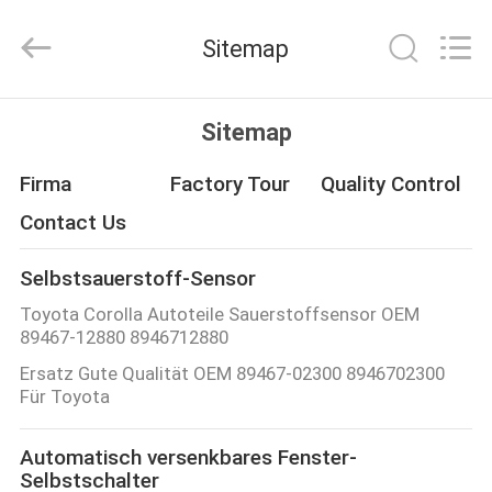
Linkway
Auto
Parts
Sitemap
Limited.
All
Rights
Reserved.
HEIM
Sitemap
PRODUKTE
Firma
Factory Tour
Quality Control
Contact Us
ÜBER
Selbstsauerstoff-Sensor
UNS
Toyota Corolla Autoteile Sauerstoffsensor OEM
89467-12880 8946712880
FABRIK-
Ersatz Gute Qualität OEM 89467-02300 8946702300
AUSFLUG
Für Toyota
Automatisch versenkbares Fenster-
QUALITÄTSKONTROLLE
Selbstschalter