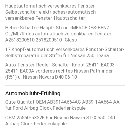
Hauptautomatisch versenkbares Fenster-
KONTAKTIERE
Selbstschalter-elektrisches/automatisch
versenkbares Fenster-Hauptschalter
UNS
Heber-Schalter-Haupt- Steuer-MERCEDES-BENZ
GL/ML/R des automatisch versenkbaren Fenster-
A2518200510 2518200510 -Class
FORDERN
17 Knopf-automatisch versenkbares Fenster-Schalter-
SIE
Selbstreparatur der Stift6 für Nissan 250 Teana
EIN
Auto-Fenster-Regler-Schalter-Knopf 25411-EA003
ZITAT
25411-EA00A vorderes rechtes Nissan Pathfinder
(R51) u. Nissan Navara D40 06-10
SITEMAP
Automobiluhr-Frühling
Gute Qualität OEM AB3914A664AC AB39-14A664-AA
PRIVACY
für Ford Airbag Clock Federlenkspule
POLICY
OEM 25560-5X22E Für Nissan Navara ST-X 550 D40
Airbag Clock Federlenkspule