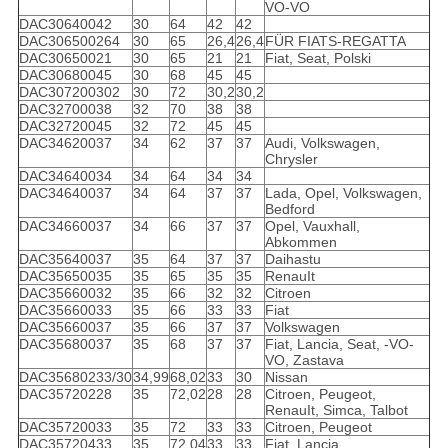
VO-VO
DAC30640042
30
64
42
42
DAC306500264
30
65
26,4
26,4
FÜR FIATS-REGATTA
DAC30650021
30
65
21
21
Fiat, Seat, Polski
DAC30680045
30
68
45
45
DAC307200302
30
72
30,2
30,2
DAC32700038
32
70
38
38
DAC32720045
32
72
45
45
DAC34620037
34
62
37
37
Audi, Volkswagen,
Chrysler
DAC34640034
34
64
34
34
DAC34640037
34
64
37
37
Lada, Opel, Volkswagen,
Bedford
DAC34660037
34
66
37
37
Opel, Vauxhall,
Abkommen
DAC35640037
35
64
37
37
Daihastu
DAC35650035
35
65
35
35
RenauIt
DAC35660032
35
66
32
32
Citroen
DAC35660033
35
66
33
33
Fiat
DAC35660037
35
66
37
37
Volkswagen
DAC35680037
35
68
37
37
Fiat, Lancia, Seat, -VO-
VO, Zastava
DAC35680233/30
34,99
68,02
33
30
Nissan
DAC35720228
35
72,02
28
28
Citroen, Peugeot,
RenauIt, Simca, Talbot
DAC35720033
35
72
33
33
Citroen, Peugeot
DAC35720433
35
72,04
33
33
Fiat, Lancia