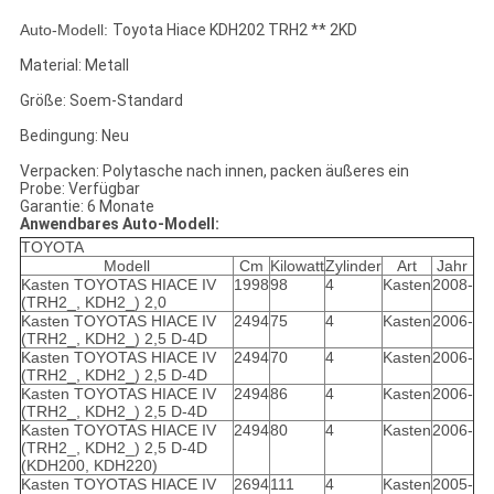
Auto-Modell:
Toyota Hiace KDH202 TRH2 ** 2KD
Material: Metall
Größe: Soem-Standard
Bedingung: Neu
Verpacken: Polytasche nach innen, packen äußeres ein
Probe: Verfügbar
Garantie: 6 Monate
Anwendbares Auto-Modell:
TOYOTA
Modell
Cm
Kilowatt
Zylinder
Art
Jahr
Kasten TOYOTAS HIACE IV
1998
98
4
Kasten
2008-
(TRH2_, KDH2_) 2,0
Kasten TOYOTAS HIACE IV
2494
75
4
Kasten
2006-
(TRH2_, KDH2_) 2,5 D-4D
Kasten TOYOTAS HIACE IV
2494
70
4
Kasten
2006-
(TRH2_, KDH2_) 2,5 D-4D
Kasten TOYOTAS HIACE IV
2494
86
4
Kasten
2006-
(TRH2_, KDH2_) 2,5 D-4D
Kasten TOYOTAS HIACE IV
2494
80
4
Kasten
2006-
(TRH2_, KDH2_) 2,5 D-4D
(KDH200, KDH220)
Kasten TOYOTAS HIACE IV
2694
111
4
Kasten
2005-