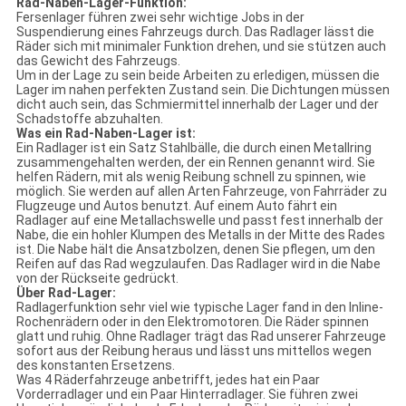
Rad-Naben-Lager-Funktion:
Fersenlager führen zwei sehr wichtige Jobs in der
Suspendierung eines Fahrzeugs durch. Das Radlager lässt die
Räder sich mit minimaler Funktion drehen, und sie stützen auch
das Gewicht des Fahrzeugs.
Um in der Lage zu sein beide Arbeiten zu erledigen, müssen die
Lager im nahen perfekten Zustand sein. Die Dichtungen müssen
dicht auch sein, das Schmiermittel innerhalb der Lager und der
Schadstoffe abzuhalten.
Was ein Rad-Naben-Lager ist:
Ein Radlager ist ein Satz Stahlbälle, die durch einen Metallring
zusammengehalten werden, der ein Rennen genannt wird. Sie
helfen Rädern, mit als wenig Reibung schnell zu spinnen, wie
möglich. Sie werden auf allen Arten Fahrzeuge, von Fahrräder zu
Flugzeuge und Autos benutzt. Auf einem Auto fährt ein
Radlager auf eine Metallachswelle und passt fest innerhalb der
Nabe, die ein hohler Klumpen des Metalls in der Mitte des Rades
ist. Die Nabe hält die Ansatzbolzen, denen Sie pflegen, um den
Reifen auf das Rad wegzulaufen. Das Radlager wird in die Nabe
von der Rückseite gedrückt.
Über Rad-Lager:
Radlagerfunktion sehr viel wie typische Lager fand in den Inline-
Rochenrädern oder in den Elektromotoren. Die Räder spinnen
glatt und ruhig. Ohne Radlager trägt das Rad unserer Fahrzeuge
sofort aus der Reibung heraus und lässt uns mittellos wegen
des konstanten Ersetzens.
Was 4 Räderfahrzeuge anbetrifft, jedes hat ein Paar
Vorderradlager und ein Paar Hinterradlager. Sie führen zwei