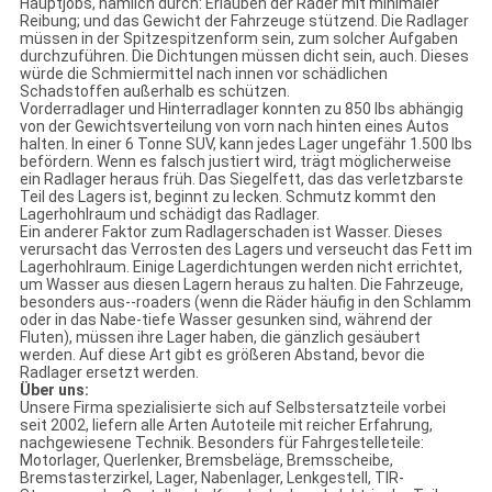
Hauptjobs, nämlich durch: Erlauben der Räder mit minimaler
Reibung; und das Gewicht der Fahrzeuge stützend. Die Radlager
müssen in der Spitzespitzenform sein, zum solcher Aufgaben
durchzuführen. Die Dichtungen müssen dicht sein, auch. Dieses
würde die Schmiermittel nach innen vor schädlichen
Schadstoffen außerhalb es schützen.
Vorderradlager und Hinterradlager konnten zu 850 lbs abhängig
von der Gewichtsverteilung von vorn nach hinten eines Autos
halten. In einer 6 Tonne SUV, kann jedes Lager ungefähr 1.500 lbs
befördern. Wenn es falsch justiert wird, trägt möglicherweise
ein Radlager heraus früh. Das Siegelfett, das das verletzbarste
Teil des Lagers ist, beginnt zu lecken. Schmutz kommt den
Lagerhohlraum und schädigt das Radlager.
Ein anderer Faktor zum Radlagerschaden ist Wasser. Dieses
verursacht das Verrosten des Lagers und verseucht das Fett im
Lagerhohlraum. Einige Lagerdichtungen werden nicht errichtet,
um Wasser aus diesen Lagern heraus zu halten. Die Fahrzeuge,
besonders aus--roaders (wenn die Räder häufig in den Schlamm
oder in das Nabe-tiefe Wasser gesunken sind, während der
Fluten), müssen ihre Lager haben, die gänzlich gesäubert
werden. Auf diese Art gibt es größeren Abstand, bevor die
Radlager ersetzt werden.
Über uns:
Unsere Firma spezialisierte sich auf Selbstersatzteile vorbei
seit 2002, liefern alle Arten Autoteile mit reicher Erfahrung,
nachgewiesene Technik. Besonders für Fahrgestelleteile:
Motorlager, Querlenker, Bremsbeläge, Bremsscheibe,
Bremstasterzirkel, Lager, Nabenlager, Lenkgestell, TIR-