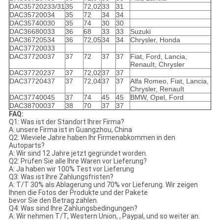
DAC35720233/31
35
72,02
33
31
DAC35720034
35
72
34
34
DAC35740030
35
74
30
30
DAC36680033
36
68
33
33
Suzuki
DAC36720534
36
72,05
34
34
Chrysler, Honda
DAC37720033
DAC37720037
37
72
37
37
Fiat, Ford, Lancia,
RenauIt, Chrysler
DAC37720237
37
72,02
37
37
DAC37720437
37
72,04
37
37
Alfa Romeo, Fiat, Lancia,
Chrysler, RenauIt
DAC37740045
37
74
45
45
BMW, Opel, Ford
DAC38700037
38
70
37
37
FAQ:
Q1: Was ist der Standort Ihrer Firma?
A: unsere Firma ist in Guangzhou, China
Q2: Wieviele Jahre haben Ihr Firmenabkommen in den
Autoparts?
A: Wir sind 12 Jahre jetzt gegründet worden.
Q2: Prüfen Sie alle Ihre Waren vor Lieferung?
A: Ja haben wir 100% Test vor Lieferung
Q3: Was ist Ihre Zahlungsfristen?
A: T/T 30% als Ablagerung und 70% vor Lieferung. Wir zeigen
Ihnen die Fotos der Produkte und der Pakete
bevor Sie den Betrag zahlen.
Q4: Was sind Ihre Zahlungsbedingungen?
A: Wir nehmen T/T, Western Union, , Paypal, und so weiter an.