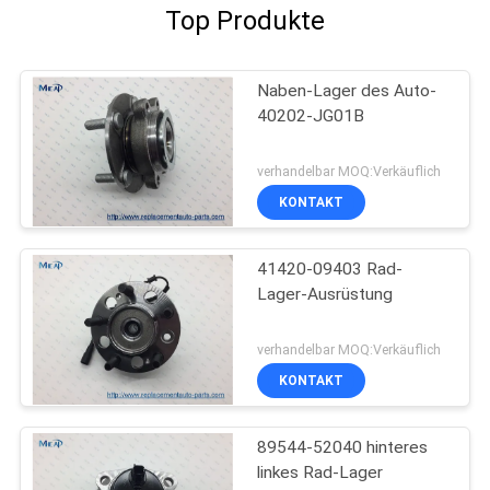
Top Produkte
Naben-Lager des Auto-
40202-JG01B
verhandelbar MOQ:Verkäuflich
KONTAKT
41420-09403 Rad-
Lager-Ausrüstung
verhandelbar MOQ:Verkäuflich
KONTAKT
89544-52040 hinteres
linkes Rad-Lager