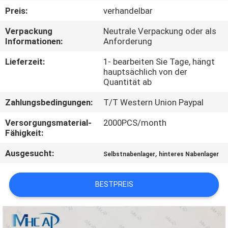
Preis:
verhandelbar
KONTAKTIERE
Verpackung
Neutrale Verpackung oder als
UNS
Informationen:
Anforderung
Lieferzeit:
1- bearbeiten Sie Tage, hängt
FORDERN
hauptsächlich von der
Quantität ab
SIE
Zahlungsbedingungen:
T/T Western Union Paypal
EIN
ZITAT
Versorgungsmaterial-
2000PCS/month
Fähigkeit:
Ausgesucht:
,
SITEMAP
Selbstnabenlager
hinteres Nabenlager
BESTPREIS
PRIVACY
POLICY