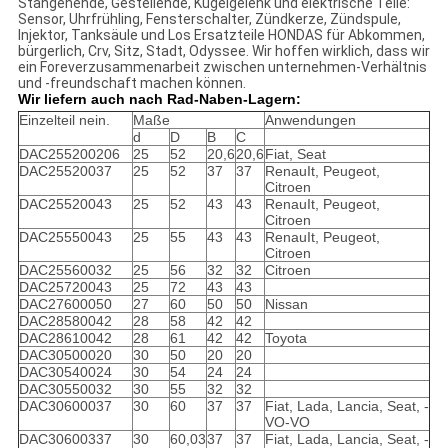
Stangenende, Gestellende, Kugelgelenk und elektrische Teile:
Sensor, Uhrfrühling, Fensterschalter, Zündkerze, Zündspule,
Injektor, Tanksäule und Los Ersatzteile HONDAS für Abkommen,
bürgerlich, Crv, Sitz, Stadt, Odyssee. Wir hoffen wirklich, dass wir
ein Foreverzusammenarbeit zwischen unternehmen-Verhältnis
und -freundschaft machen können.
Wir liefern auch nach Rad-Naben-Lagern:
Einzelteil nein.
Maße
Anwendungen
d
D
B
C
DAC255200206
25
52
20,6
20,6
Fiat, Seat
DAC25520037
25
52
37
37
RenauIt, Peugeot,
Citroen
DAC25520043
25
52
43
43
RenauIt, Peugeot,
Citroen
DAC25550043
25
55
43
43
RenauIt, Peugeot,
Citroen
DAC25560032
25
56
32
32
Citroen
DAC25720043
25
72
43
43
DAC27600050
27
60
50
50
Nissan
DAC28580042
28
58
42
42
DAC28610042
28
61
42
42
Toyota
DAC30500020
30
50
20
20
DAC30540024
30
54
24
24
DAC30550032
30
55
32
32
DAC30600037
30
60
37
37
Fiat, Lada, Lancia, Seat, -
VO-VO
DAC30600337
30
60,03
37
37
Fiat, Lada, Lancia, Seat, -