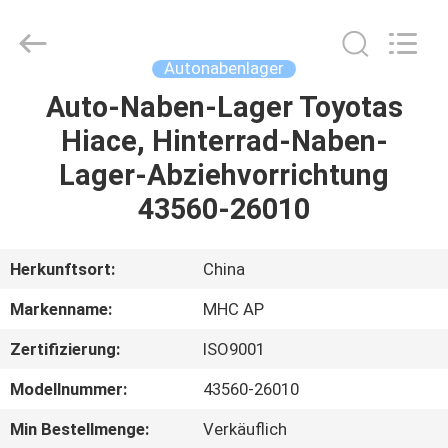
Linkway
Auto
Parts
Limited.
All
Autonabenlager
Rights
Reserved.
Auto-Naben-Lager Toyotas
HEIM
Hiace, Hinterrad-Naben-
PRODUKTE
Lager-Abziehvorrichtung
43560-26010
ÜBER
UNS
Herkunftsort:
China
Markenname:
MHC AP
FABRIK-
Zertifizierung:
ISO9001
AUSFLUG
Modellnummer:
43560-26010
QUALITÄTSKONTROLLE
Min Bestellmenge:
Verkäuflich