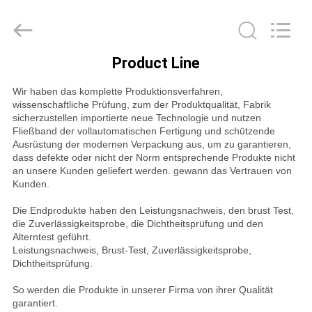
Linkway
Auto
Parts
Limited.
All
Rights
Product Line
Reserved.
HEIM
Wir haben das komplette Produktionsverfahren,
wissenschaftliche Prüfung, zum der Produktqualität, Fabrik
PRODUKTE
sicherzustellen importierte neue Technologie und nutzen
Fließband der vollautomatischen Fertigung und schützende
Ausrüstung der modernen Verpackung aus, um zu garantieren,
ÜBER
dass defekte oder nicht der Norm entsprechende Produkte nicht
an unsere Kunden geliefert werden. gewann das Vertrauen von
UNS
Kunden.
Die Endprodukte haben den Leistungsnachweis, den brust Test,
die Zuverlässigkeitsprobe, die Dichtheitsprüfung und den
FABRIK-
Alterntest geführt.
AUSFLUG
Leistungsnachweis, Brust-Test, Zuverlässigkeitsprobe,
Dichtheitsprüfung.
So werden die Produkte in unserer Firma von ihrer Qualität
QUALITÄTSKONTROLLE
garantiert.