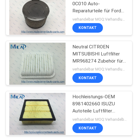
0C010 Auto-
Reparaturteile für Ford
82
MAZDA TOYOTA
verhandelbar MOQ:Verhandlungsfähig
KONTAKT
Auto Luftfilter
Neutral CITROEN
MITSUBISHI Luftfilter
MR968274 Zubehör für
Fahrzeuge
verhandelbar MOQ:Verhandlungsfähig
Standardgröße
KONTAKT
114
Hochleistungs-OEM
Auto Ölfilter
8981402660 ISUZU
Autoteile Luftfilter
Element Assy
verhandelbar MOQ:Verhandelbar
KONTAKT