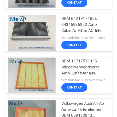
KONTAKT
Selbstschalter
KONTAKTIERE
OEM 64319171858
UNS
78
64316935823 Auto
Cabin Air Filter AC filter
Automobiluhr-
FORDERN
For Alpina BMW
verhandelbar MOQ:Verhandelbar
Frühling
SIE
KONTAKT
EIN
OEM 13717571355
ZITAT
Wiederverwendbarer
Auto-Luftfilter aus
117
SITEMAP
Papier,
verhandelbar MOQ:Verhandelbar
Motorluftfilterelement
KONTAKT
BMW
Selbstzündspule
PRIVACY
Volkswagen Audi A4 A6
POLICY
Auto-Luftfilterelement
OEM 059133843