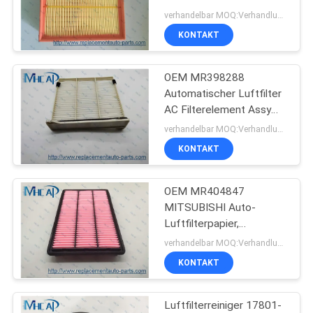
059133843A
verhandelbar MOQ:Verhandlungsfähig
KONTAKT
269
OEM MR398288
Autoteile Honda
Automatischer Luftfilter
AC Filterelement Assy
für MITSUBISHI GAC
verhandelbar MOQ:Verhandlungsfähig
KONTAKT
OEM MR404847
13
MITSUBISHI Auto-
Luftfilterpapier,
Selbstkörperteile
Motorluftfilterelement
verhandelbar MOQ:Verhandlungsfähig
KONTAKT
Luftfilterreiniger 17801-