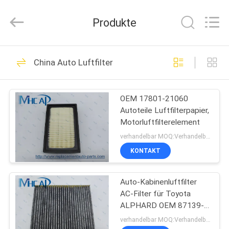
Linkway
Auto
Parts
Produkte
Limited.
All
Rights
Reserved.
HEIM
108
China Auto Luftfilter
Selbstsauerstoff-
PRODUKTE
Sensor
OEM 17801-21060
Autoteile Luftfilterpapier,
ÜBER
Motorluftfilterelement
UNS
verhandelbar MOQ:Verhandelbar
KONTAKT
72
FABRIK-
Automatisch
Auto-Kabinenluftfilter
AUSFLUG
AC-Filter für Toyota
versenkbares
ALPHARD OEM 87139-
QUALITÄTSKONTROLLE
58010
verhandelbar MOQ:Verhandelbar
Fenster-