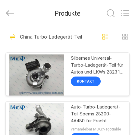
Linkway
Auto
Parts
Produkte
Limited.
All
Rights
Reserved.
HEIM
108
China Turbo-Ladegerät-Teil
Selbstsauerstoff-
PRODUKTE
Sensor
Silbernes Universal-
Turbo-Ladegerät-Teil für
ÜBER
Autos und LKWs 28231-
UNS
2F100
KONTAKT
72
FABRIK-
Automatisch
Auto-Turbo-Ladegerät-
AUSFLUG
Teil Soems 28200-
versenkbares
4A480 für Fracht
QUALITÄTSKONTROLLE
HYUNDAIS H-1
verhandelbar MOQ:Negotiable
Fenster-