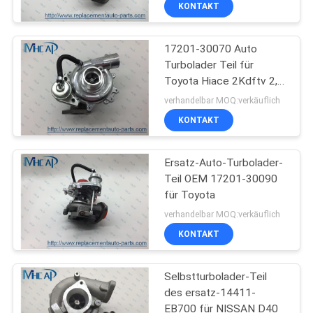
KONTAKT
Selbstschalter
KONTAKTIERE
17201-30070 Auto
UNS
78
Turbolader Teil für
Toyota Hiace 2Kdftv 2,5
Automobiluhr-
FORDERN
L
verhandelbar MOQ:verkäuflich
Frühling
SIE
KONTAKT
EIN
Ersatz-Auto-Turbolader-
ZITAT
Teil OEM 17201-30090
für Toyota
117
SITEMAP
verhandelbar MOQ:verkäuflich
KONTAKT
Selbstzündspule
PRIVACY
Selbstturbolader-Teil
POLICY
des ersatz-14411-
EB700 für NISSAN D40