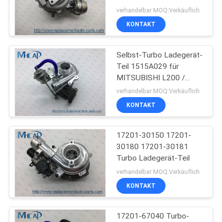
verhandelbar MOQ:Verkäuflich
KONTAKT
269
Selbst-Turbo Ladegerät-
Autoteile Honda
Teil 1515A029 für
MITSUBISHI L200 /
TRITON
verhandelbar MOQ:Verkäuflich
KONTAKT
17201-30150 17201-
13
30180 17201-30181
Turbo Ladegerät-Teil
Selbstkörperteile
verhandelbar MOQ:Verkäuflich
KONTAKT
17201-67040 Turbo-