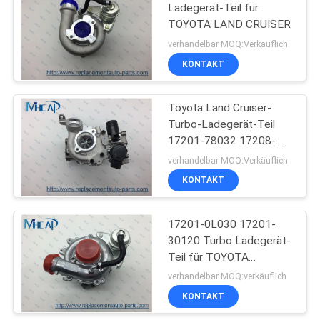
Ladegerät-Teil für
TOYOTA LAND CRUISER
82
verhandelbar MOQ:Verkäuflich
KONTAKT
Auto Luftfilter
Toyota Land Cruiser-
Turbo-Ladegerät-Teil
17201-78032 17208-
51010 17208-51011
verhandelbar MOQ:Verkäuflich
KONTAKT
114
17201-0L030 17201-
Auto Ölfilter
30120 Turbo Ladegerät-
Teil für TOYOTA
FORTUNER
verhandelbar MOQ:verkäuflich
KONTAKT