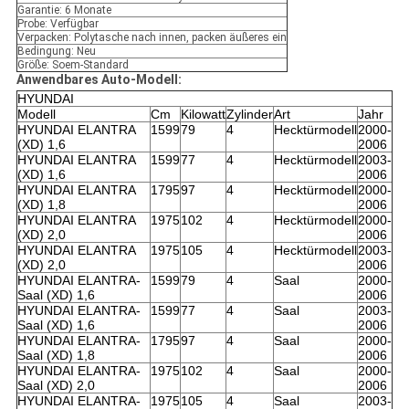
Garantie: 6 Monate
Probe: Verfügbar
Verpacken: Polytasche nach innen, packen äußeres ein
Bedingung: Neu
Größe: Soem-Standard
Anwendbares Auto-Modell:
HYUNDAI
Modell
Cm
Kilowatt
Zylinder
Art
Jahr
HYUNDAI ELANTRA
1599
79
4
Hecktürmodell
2000-
(XD) 1,6
2006
HYUNDAI ELANTRA
1599
77
4
Hecktürmodell
2003-
(XD) 1,6
2006
HYUNDAI ELANTRA
1795
97
4
Hecktürmodell
2000-
(XD) 1,8
2006
HYUNDAI ELANTRA
1975
102
4
Hecktürmodell
2000-
(XD) 2,0
2006
HYUNDAI ELANTRA
1975
105
4
Hecktürmodell
2003-
(XD) 2,0
2006
HYUNDAI ELANTRA-
1599
79
4
Saal
2000-
Saal (XD) 1,6
2006
HYUNDAI ELANTRA-
1599
77
4
Saal
2003-
Saal (XD) 1,6
2006
HYUNDAI ELANTRA-
1795
97
4
Saal
2000-
Saal (XD) 1,8
2006
HYUNDAI ELANTRA-
1975
102
4
Saal
2000-
Saal (XD) 2,0
2006
HYUNDAI ELANTRA-
1975
105
4
Saal
2003-