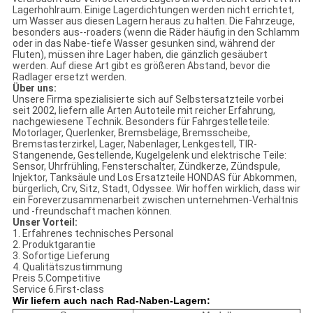
Lagerhohlraum. Einige Lagerdichtungen werden nicht errichtet,
um Wasser aus diesen Lagern heraus zu halten. Die Fahrzeuge,
besonders aus--roaders (wenn die Räder häufig in den Schlamm
oder in das Nabe-tiefe Wasser gesunken sind, während der
Fluten), müssen ihre Lager haben, die gänzlich gesäubert
werden. Auf diese Art gibt es größeren Abstand, bevor die
Radlager ersetzt werden.
Über uns:
Unsere Firma spezialisierte sich auf Selbstersatzteile vorbei
seit 2002, liefern alle Arten Autoteile mit reicher Erfahrung,
nachgewiesene Technik. Besonders für Fahrgestelleteile:
Motorlager, Querlenker, Bremsbeläge, Bremsscheibe,
Bremstasterzirkel, Lager, Nabenlager, Lenkgestell, TIR-
Stangenende, Gestellende, Kugelgelenk und elektrische Teile:
Sensor, Uhrfrühling, Fensterschalter, Zündkerze, Zündspule,
Injektor, Tanksäule und Los Ersatzteile HONDAS für Abkommen,
bürgerlich, Crv, Sitz, Stadt, Odyssee. Wir hoffen wirklich, dass wir
ein Foreverzusammenarbeit zwischen unternehmen-Verhältnis
und -freundschaft machen können.
Unser Vorteil:
1. Erfahrenes technisches Personal
2. Produktgarantie
3. Sofortige Lieferung
4. Qualitätszustimmung
Preis 5.Competitive
Service 6.First-class
Wir liefern auch nach Rad-Naben-Lagern: