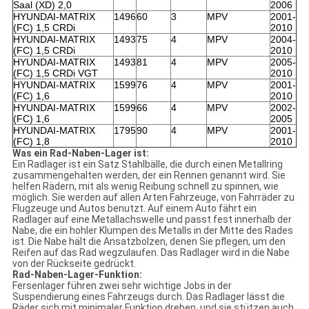
Saal (XD) 2,0
2006
HYUNDAI-MATRIX
1496
60
3
MPV
2001-
(FC) 1,5 CRDi
2010
HYUNDAI-MATRIX
1493
75
4
MPV
2004-
(FC) 1,5 CRDi
2010
HYUNDAI-MATRIX
1493
81
4
MPV
2005-
(FC) 1,5 CRDi VGT
2010
HYUNDAI-MATRIX
1599
76
4
MPV
2001-
(FC) 1,6
2010
HYUNDAI-MATRIX
1599
66
4
MPV
2002-
(FC) 1,6
2005
HYUNDAI-MATRIX
1795
90
4
MPV
2001-
(FC) 1,8
2010
Was ein Rad-Naben-Lager ist:
Ein Radlager ist ein Satz Stahlbälle, die durch einen Metallring
zusammengehalten werden, der ein Rennen genannt wird. Sie
helfen Rädern, mit als wenig Reibung schnell zu spinnen, wie
möglich. Sie werden auf allen Arten Fahrzeuge, von Fahrräder zu
Flugzeuge und Autos benutzt. Auf einem Auto fährt ein
Radlager auf eine Metallachswelle und passt fest innerhalb der
Nabe, die ein hohler Klumpen des Metalls in der Mitte des Rades
ist. Die Nabe hält die Ansatzbolzen, denen Sie pflegen, um den
Reifen auf das Rad wegzulaufen. Das Radlager wird in die Nabe
von der Rückseite gedrückt.
Rad-Naben-Lager-Funktion:
Fersenlager führen zwei sehr wichtige Jobs in der
Suspendierung eines Fahrzeugs durch. Das Radlager lässt die
Räder sich mit minimaler Funktion drehen, und sie stützen auch