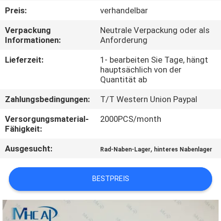
Preis:
verhandelbar
KONTAKTIERE
Verpackung
Neutrale Verpackung oder als
UNS
Informationen:
Anforderung
Lieferzeit:
1- bearbeiten Sie Tage, hängt
FORDERN
hauptsächlich von der
Quantität ab
SIE
Zahlungsbedingungen:
T/T Western Union Paypal
EIN
ZITAT
Versorgungsmaterial-
2000PCS/month
Fähigkeit:
Ausgesucht:
,
SITEMAP
Rad-Naben-Lager
hinteres Nabenlager
BESTPREIS
PRIVACY
POLICY