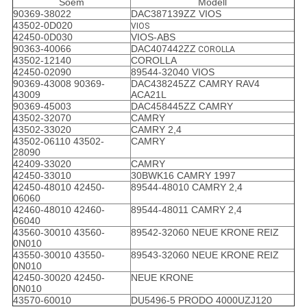
Soem
Modell
90369-38022
DAC387139ZZ VIOS
43502-0D020
VIOS
42450-0D030
VIOS-ABS
90363-40066
DAC407442ZZ
COROLLA
43502-12140
COROLLA
42450-02090
89544-32040 VIOS
90369-43008 90369-
DAC438245ZZ CAMRY RAV4
43009
ACA21L
90369-45003
DAC458445ZZ CAMRY
43502-32070
CAMRY
43502-33020
CAMRY 2,4
43502-06110 43502-
CAMRY
28090
42409-33020
CAMRY
42450-33010
30BWK16 CAMRY 1997
42450-48010 42450-
89544-48010 CAMRY 2,4
06060
42460-48010 42460-
89544-48011 CAMRY 2,4
06040
43560-30010 43560-
89542-32060 NEUE KRONE REIZ
0N010
43550-30010 43550-
89543-32060 NEUE KRONE REIZ
0N010
42450-30020 42450-
NEUE KRONE
0N010
43570-60010
DU5496-5 PRODO 4000UZJ120