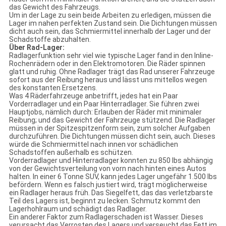
das Gewicht des Fahrzeugs.
Um in der Lage zu sein beide Arbeiten zu erledigen, müssen die
Lager im nahen perfekten Zustand sein. Die Dichtungen müssen
dicht auch sein, das Schmiermittel innerhalb der Lager und der
Schadstoffe abzuhalten.
Über Rad-Lager:
Radlagerfunktion sehr viel wie typische Lager fand in den Inline-
Rochenrädern oder in den Elektromotoren. Die Räder spinnen
glatt und ruhig. Ohne Radlager trägt das Rad unserer Fahrzeuge
sofort aus der Reibung heraus und lässt uns mittellos wegen
des konstanten Ersetzens.
Was 4 Räderfahrzeuge anbetrifft, jedes hat ein Paar
Vorderradlager und ein Paar Hinterradlager. Sie führen zwei
Hauptjobs, nämlich durch: Erlauben der Räder mit minimaler
Reibung; und das Gewicht der Fahrzeuge stützend. Die Radlager
müssen in der Spitzespitzenform sein, zum solcher Aufgaben
durchzuführen. Die Dichtungen müssen dicht sein, auch. Dieses
würde die Schmiermittel nach innen vor schädlichen
Schadstoffen außerhalb es schützen.
Vorderradlager und Hinterradlager konnten zu 850 lbs abhängig
von der Gewichtsverteilung von vorn nach hinten eines Autos
halten. In einer 6 Tonne SUV, kann jedes Lager ungefähr 1.500 lbs
befördern. Wenn es falsch justiert wird, trägt möglicherweise
ein Radlager heraus früh. Das Siegelfett, das das verletzbarste
Teil des Lagers ist, beginnt zu lecken. Schmutz kommt den
Lagerhohlraum und schädigt das Radlager.
Ein anderer Faktor zum Radlagerschaden ist Wasser. Dieses
verursacht das Verrosten des Lagers und verseucht das Fett im