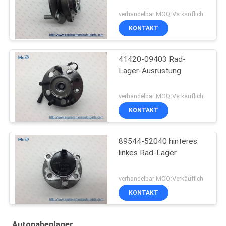
verhandelbar MOQ:Verkäuflich
KONTAKT
41420-09403 Rad-
Lager-Ausrüstung
verhandelbar MOQ:Verkäuflich
KONTAKT
89544-52040 hinteres
linkes Rad-Lager
verhandelbar MOQ:Verkäuflich
KONTAKT
Autonabenlager