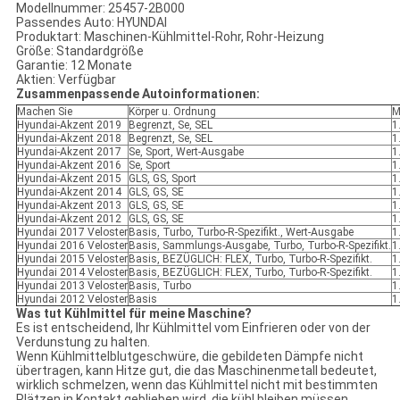
Modellnummer: 25457-2B000
Passendes Auto: HYUNDAI
Produktart: Maschinen-Kühlmittel-Rohr, Rohr-Heizung
Größe: Standardgröße
Garantie: 12 Monate
Aktien: Verfügbar
Zusammenpassende Autoinformationen:
Machen Sie
Körper u. Ordnung
M
Hyundai-Akzent 2019
Begrenzt, Se, SEL
1
Hyundai-Akzent 2018
Begrenzt, Se, SEL
1
Hyundai-Akzent 2017
Se, Sport, Wert-Ausgabe
1
Hyundai-Akzent 2016
Se, Sport
1
Hyundai-Akzent 2015
GLS, GS, Sport
1
Hyundai-Akzent 2014
GLS, GS, SE
1
Hyundai-Akzent 2013
GLS, GS, SE
1
Hyundai-Akzent 2012
GLS, GS, SE
1
Hyundai 2017 Veloster
Basis, Turbo, Turbo-R-Spezifikt., Wert-Ausgabe
1
Hyundai 2016 Veloster
Basis, Sammlungs-Ausgabe, Turbo, Turbo-R-Spezifikt.
1
Hyundai 2015 Veloster
Basis, BEZÜGLICH: FLEX, Turbo, Turbo-R-Spezifikt.
1
Hyundai 2014 Veloster
Basis, BEZÜGLICH: FLEX, Turbo, Turbo-R-Spezifikt.
1
Hyundai 2013 Veloster
Basis, Turbo
1
Hyundai 2012 Veloster
Basis
1
Was tut Kühlmittel für meine Maschine?
Es ist entscheidend, Ihr Kühlmittel vom Einfrieren oder von der
Verdunstung zu halten.
Wenn Kühlmittelblutgeschwüre, die gebildeten Dämpfe nicht
übertragen, kann Hitze gut, die das Maschinenmetall bedeutet,
wirklich schmelzen, wenn das Kühlmittel nicht mit bestimmten
Plätzen in Kontakt geblieben wird, die kühl bleiben müssen.