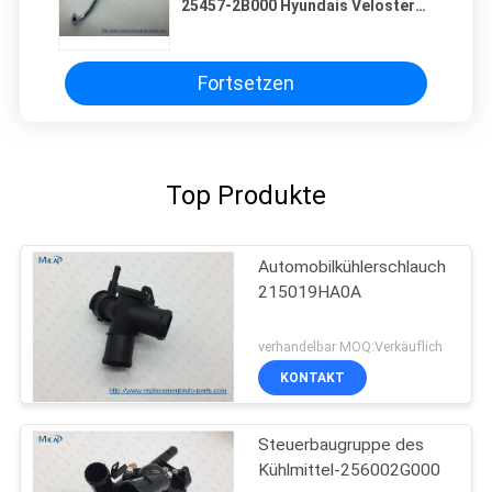
25457-2B000 Hyundais Veloster
2011-2014
Automobilkühlerschlauch-JYH
Fortsetzen
Top Produkte
Automobilkühlerschlauch
215019HA0A
verhandelbar MOQ:Verkäuflich
KONTAKT
Steuerbaugruppe des
Kühlmittel-256002G000