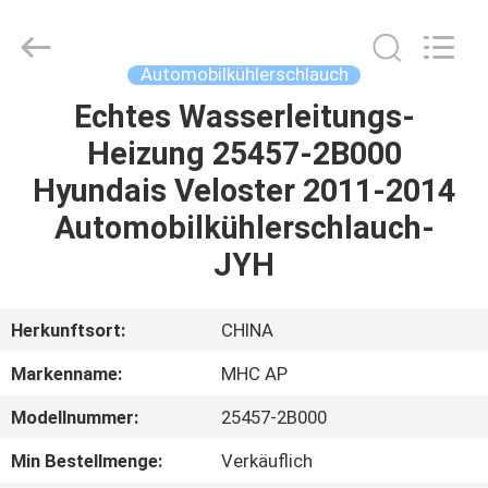
Linkway
Auto
Parts
Limited.
All
Automobilkühlerschlauch
Rights
Reserved.
Echtes Wasserleitungs-
HEIM
Heizung 25457-2B000
PRODUKTE
Hyundais Veloster 2011-2014
Automobilkühlerschlauch-
ÜBER
JYH
UNS
Herkunftsort:
CHINA
FABRIK-
Markenname:
MHC AP
AUSFLUG
Modellnummer:
25457-2B000
QUALITÄTSKONTROLLE
Min Bestellmenge:
Verkäuflich