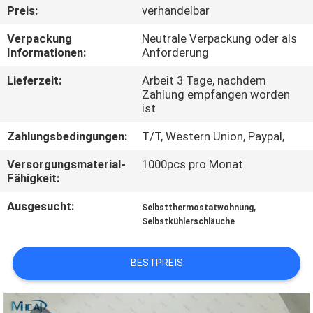
Preis:
verhandelbar
KONTAKTIERE
Verpackung
Neutrale Verpackung oder als
UNS
Informationen:
Anforderung
Lieferzeit:
Arbeit 3 Tage, nachdem
Zahlung empfangen worden
FORDERN
ist
SIE
Zahlungsbedingungen:
T/T, Western Union, Paypal,
EIN
Versorgungsmaterial-
1000pcs pro Monat
ZITAT
Fähigkeit:
Ausgesucht:
,
Selbstthermostatwohnung
SITEMAP
Selbstkühlerschläuche
PRIVACY
BESTPREIS
POLICY