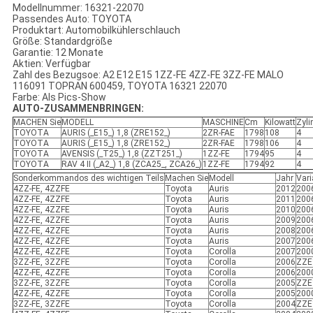
Modellnummer: 16321-22070
Passendes Auto: TOYOTA
Produktart: Automobilkühlerschlauch
Größe: Standardgröße
Garantie: 12 Monate
Aktien: Verfügbar
Zahl des Bezugsoe: A2 E12 E15 1ZZ-FE 4ZZ-FE 3ZZ-FE MALO
116091 TOPRAN 600459, TOYOTA 16321 22070
Farbe: Als Pics-Show
AUTO-ZUSAMMENBRINGEN:
MACHEN Sie
MODELL
MASCHINE
Cm
Kilowatt
Zyli
TOYOTA
AURIS (_E15_) 1,8 (ZRE152_)
2ZR-FAE
1798
108
4
TOYOTA
AURIS (_E15_) 1,8 (ZRE152_)
2ZR-FAE
1798
106
4
TOYOTA
AVENSIS (_T25_) 1,8 (ZZT251_)
1ZZ-FE
1794
95
4
TOYOTA
RAV 4 II (_A2_) 1,8 (ZCA25_, ZCA26_)
1ZZ-FE
1794
92
4
Sonderkommandos des wichtigen Teils
Machen Sie
Modell
Jahr
Vari
4ZZ-FE, 4ZZFE
Toyota
Auris
2012
2006
4ZZ-FE, 4ZZFE
Toyota
Auris
2011
2006
4ZZ-FE, 4ZZFE
Toyota
Auris
2010
2006
4ZZ-FE, 4ZZFE
Toyota
Auris
2009
2006
4ZZ-FE, 4ZZFE
Toyota
Auris
2008
2006
4ZZ-FE, 4ZZFE
Toyota
Auris
2007
2006
4ZZ-FE, 4ZZFE
Toyota
Corolla
2007
2000
3ZZ-FE, 3ZZFE
Toyota
Corolla
2006
ZZE1
4ZZ-FE, 4ZZFE
Toyota
Corolla
2006
2000
3ZZ-FE, 3ZZFE
Toyota
Corolla
2005
ZZE1
4ZZ-FE, 4ZZFE
Toyota
Corolla
2005
2000
3ZZ-FE, 3ZZFE
Toyota
Corolla
2004
ZZE1