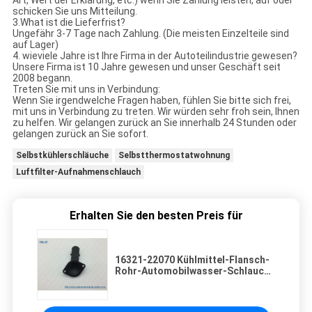
Art, Wert der Erklärung, etc.) wenn Sie Zahlung leisten, auf oder
schicken Sie uns Mitteilung.
3.What ist die Lieferfrist?
Ungefähr 3-7 Tage nach Zahlung. (Die meisten Einzelteile sind
auf Lager)
4. wieviele Jahre ist Ihre Firma in der Autoteilindustrie gewesen?
Unsere Firma ist 10 Jahre gewesen und unser Geschäft seit
2008 begann.
Treten Sie mit uns in Verbindung:
Wenn Sie irgendwelche Fragen haben, fühlen Sie bitte sich frei,
mit uns in Verbindung zu treten. Wir würden sehr froh sein, Ihnen
zu helfen. Wir gelangen zurück an Sie innerhalb 24 Stunden oder
gelangen zurück an Sie sofort.
Selbstkühlerschläuche
Selbstthermostatwohnung
Luftfilter-Aufnahmenschlauch
Erhalten Sie den besten Preis für
16321-22070 Kühlmittel-Flansch-
Rohr-Automobilwasser-Schlauch
für Toyota Rav 4 II A2 1ZZ F.E.
TOPRAN F.E.-COROLLA E12 4ZZ
F.E.-3ZZ