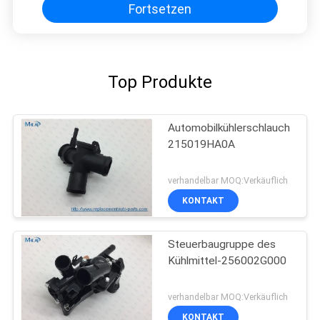
Fortsetzen
Top Produkte
Automobilkühlerschlauch
215019HA0A
verhandelbar MOQ:Verkäuflich
KONTAKT
Steuerbaugruppe des
Kühlmittel-256002G000
verhandelbar MOQ:Verkäuflich
KONTAKT