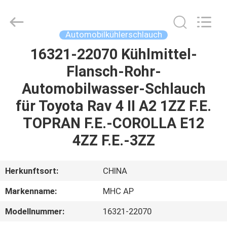
Linkway
Auto
Parts
Limited.
All
Automobilkühlerschlauch
Rights
Reserved.
16321-22070 Kühlmittel-
HEIM
Flansch-Rohr-
PRODUKTE
Automobilwasser-Schlauch
für Toyota Rav 4 II A2 1ZZ F.E.
ÜBER
TOPRAN F.E.-COROLLA E12
UNS
4ZZ F.E.-3ZZ
FABRIK-
Herkunftsort:
CHINA
AUSFLUG
Markenname:
MHC AP
Modellnummer:
16321-22070
QUALITÄTSKONTROLLE