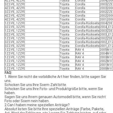
4ZZ-FE, 4ZZFE
Toyota
Corolla
2004
2000
3ZZ-FE, 3ZZFE
Toyota
Corolla
2003
ZZE1
4ZZ-FE, 4ZZFE
Toyota
Corolla
2003
2000
3ZZ-FE, 3ZZFE
Toyota
Corolla
2002
ZZE1
4ZZ-FE, 4ZZFE
Toyota
Corolla
2002
2000
4ZZ-FE, 4ZZFE
Toyota
Corolla
2001
2000
1ZZ-FE, 1ZZFE
Toyota
Corolla-Rückseite
2004
ZDE
3ZZ-FE, 3ZZFE
Toyota
Corolla-Rückseite
2004
_E1
1ZZ-FE, 1ZZFE
Toyota
Corolla-Rückseite
2003
ZDE
3ZZ-FE, 3ZZFE
Toyota
Corolla-Rückseite
2003
_E1
1ZZ-FE, 1ZZFE
Toyota
Corolla-Rückseite
2002
ZDE
3ZZ-FE, 3ZZFE
Toyota
Corolla-Rückseite
2002
_E1
3ZZ-FE, 3ZZFE
Toyota
Corolla-Rückseite
2001
_E1
1ZZ-FE, 1ZZFE
Toyota
RAV 4
2005
M II
1ZZ-FE, 1ZZFE
Toyota
RAV 4
2004
M II
1ZZ-FE, 1ZZFE
Toyota
RAV 4
2003
M II
1ZZ-FE, 1ZZFE
Toyota
RAV 4
2002
M II
1ZZ-FE, 1ZZFE
Toyota
RAV 4
2001
M II
1ZZ-FE, 1ZZFE
Toyota
RAV 4
2000
M II
FAQ:
1. Wenn Sie nicht die vorbildliche Art hier finden, bitte sagen Sie
uns.
Schicken Sie uns Ihre Soem-Zahl bitte.
Schicken Sie uns Ihre Foto- und Produktgröße bitte, wenn Sie
haben.
Sagen Sie uns Ihrem genauen Automodell bitte, wenn Sie nicht
Foto oder Soem nein haben.
2.Can I haben meine speziellen Anträge?
Absolut listen Sie bitte Ihre speziellen Anträge (Farbe, Pakete,