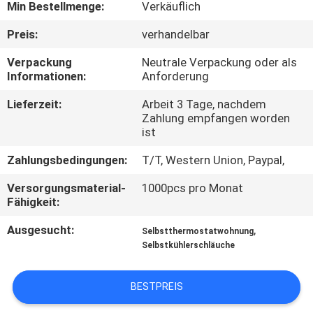
Min Bestellmenge:
Verkäuflich
KONTAKTIERE
Preis:
verhandelbar
UNS
Verpackung
Neutrale Verpackung oder als
Informationen:
Anforderung
FORDERN
Lieferzeit:
Arbeit 3 Tage, nachdem
Zahlung empfangen worden
SIE
ist
EIN
Zahlungsbedingungen:
T/T, Western Union, Paypal,
ZITAT
Versorgungsmaterial-
1000pcs pro Monat
Fähigkeit:
SITEMAP
Ausgesucht:
,
Selbstthermostatwohnung
Selbstkühlerschläuche
PRIVACY
POLICY
BESTPREIS