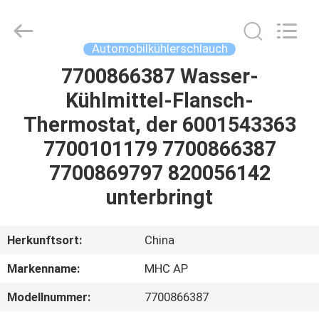
Linkway
Auto
Parts
Limited.
All
Automobilkühlerschlauch
Rights
Reserved.
7700866387 Wasser-
HEIM
Kühlmittel-Flansch-
PRODUKTE
Thermostat, der 6001543363
7700101179 7700866387
ÜBER
7700869797 820056142
UNS
unterbringt
FABRIK-
Herkunftsort:
China
AUSFLUG
Markenname:
MHC AP
Modellnummer:
7700866387
QUALITÄTSKONTROLLE