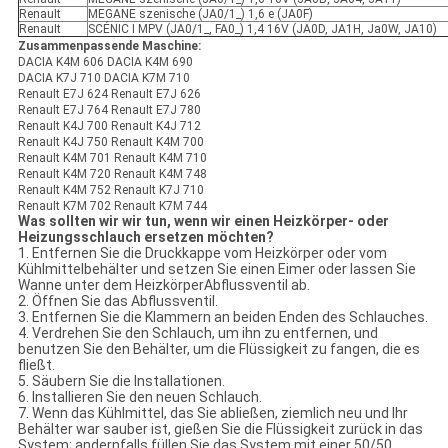
RenauIt
MEGANE szenische (JA0/1_) 1,6 e (JA0F)
RenauIt
SCÉNIC I MPV (JA0/1_, FA0_) 1,4 16V (JA0D, JA1H, Ja0W, JA10)
Zusammenpassende Maschine:
DACIA K4M 606 DACIA K4M 690
DACIA K7J 710 DACIA K7M 710
RenauIt E7J 624 RenauIt E7J 626
RenauIt E7J 764 RenauIt E7J 780
RenauIt K4J 700 RenauIt K4J 712
RenauIt K4J 750 RenauIt K4M 700
RenauIt K4M 701 RenauIt K4M 710
RenauIt K4M 720 RenauIt K4M 748
RenauIt K4M 752 RenauIt K7J 710
RenauIt K7M 702 RenauIt K7M 744
Was sollten wir wir tun, wenn wir einen Heizkörper- oder
Heizungsschlauch ersetzen möchten?
1.
Entfernen Sie die Druckkappe vom Heizkörper oder vom
Kühlmittelbehälter und setzen Sie einen Eimer oder lassen Sie
Wanne unter dem HeizkörperAbflussventil ab.
2.
Öffnen Sie das Abflussventil.
3.
Entfernen Sie die Klammern an beiden Enden des Schlauches.
4.
Verdrehen Sie den Schlauch, um ihn zu entfernen, und
benutzen Sie den Behälter, um die Flüssigkeit zu fangen, die es
fließt.
5.
Säubern Sie die Installationen.
6.
Installieren Sie den neuen Schlauch.
7. Wenn das Kühlmittel, das Sie abließen, ziemlich neu und Ihr
Behälter war sauber ist, gießen Sie die Flüssigkeit zurück in das
System; andernfalls füllen Sie das System mit einer 50/50