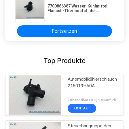
7700866387 Wasser-Kühlmittel-
Flansch-Thermostat, der
6001543363 7700101179
7700866387 7700869797
820056142 unterbringt
Fortsetzen
Top Produkte
Automobilkühlerschlauch
215019HA0A
verhandelbar MOQ:Verkäuflich
KONTAKT
Steuerbaugruppe des