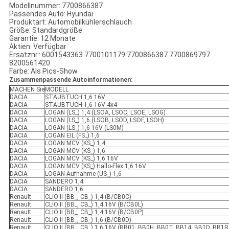
Modellnummer: 7700866387
Passendes Auto: Hyundai
Produktart: Automobilkühlerschlauch
Größe: Standardgröße
Garantie: 12 Monate
Aktien: Verfügbar
Ersatznr.: 6001543363 7700101179 7700866387 7700869797
8200561420
Farbe: Als Pics-Show
Zusammenpassende Autoinformationen:
MACHEN Sie
MODELL
DACIA
STAUBTUCH 1,6 16V
DACIA
STAUBTUCH 1,6 16V 4x4
DACIA
LOGAN (LS_) 1,4 (LSOA, LSOC, LSOE, LSOG)
DACIA
LOGAN (LS_) 1,6 (LSOB, LSOD, LSOF, LSOH)
DACIA
LOGAN (LS_) 1,6 16V (LS0M)
DACIA
LOGAN EIL (FS_) 1,6
DACIA
LOGAN MCV (KS_) 1,4
DACIA
LOGAN MCV (KS_) 1,6
DACIA
LOGAN MCV (KS_) 1,6 16V
DACIA
LOGAN MCV (KS_) Hallo-Flex 1,6 16V
DACIA
LOGAN-Aufnahme (US_) 1,6
DACIA
SANDERO 1,4
DACIA
SANDERO 1,6
RenauIt
CLIO II (BB_, CB_) 1,4 (B/CB0C)
RenauIt
CLIO II (BB_, CB_) 1,4 16V (B/CB0L)
RenauIt
CLIO II (BB_, CB_) 1,4 16V (B/CB0P)
RenauIt
CLIO II (BB_, CB_) 1,6 (B/CB0D)
RenauIt
CLIO II (BB_, CB_) 1,6 16V (BB01, BB0H, BB0T, BB14, BB1D, BB1