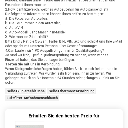
Kunden, während unser Freund und wir herzlichst Geschäft tätigen und
Freunde mit ihnen machen.
2.How identifiziere ich, welches Autozubehör für Auto passend ist?
Die folgenden Informationen können Ihnen helfen zu bestätigen:
a.
Die Fotos von Autoteilen;
b.
Die Teilnummer in den Autoteilen;
c.
Auto VIN
d.
Auto-Modell, Jahr, Maschinen-Modell
3.
Wie man ein Zitat erhält?
Bitte kindly Rat die OE-Zahl, Farbe, Bild, VIN, .etc und schickt uns Ihre E-Mail
oder spricht mit unserem Personal über Geschäftsmanager.
4.Can kaufen wir 1 PC Auspuffrohrgummi für Qualitätsprüfung?
Ja sind wir froh, 1pc für Qualitätsprüfung zu senden, wenn wir das
Einzelteil haben, das Sie auf Lager benötigen.
Treten Sie mit uns in Verbindung:
Wenn Sie irgendwelche Fragen haben, fühlen Sie bitte sich frei, mit uns in
Verbindung zu treten. Wir würden sehr froh sein, Ihnen zu helfen. Wir
gelangen zurück an Sie innerhalb 24 Stunden oder gelangen zurück an Sie
sofort.
Selbstkühlerschläuche
Selbstthermostatwohnung
Luftfilter-Aufnahmenschlauch
Erhalten Sie den besten Preis für