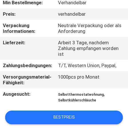
Min Bestellmenge:
Verhandelbar
KONTAKTIERE
Preis:
verhandelbar
UNS
Verpackung
Neutrale Verpackung oder als
Informationen:
Anforderung
FORDERN
Lieferzeit:
Arbeit 3 Tage, nachdem
Zahlung empfangen worden
SIE
ist
EIN
Zahlungsbedingungen:
T/T, Western Union, Paypal,
ZITAT
Versorgungsmaterial-
1000pcs pro Monat
Fähigkeit:
SITEMAP
Ausgesucht:
,
Selbstthermostatwohnung
Selbstkühlerschläuche
PRIVACY
POLICY
BESTPREIS