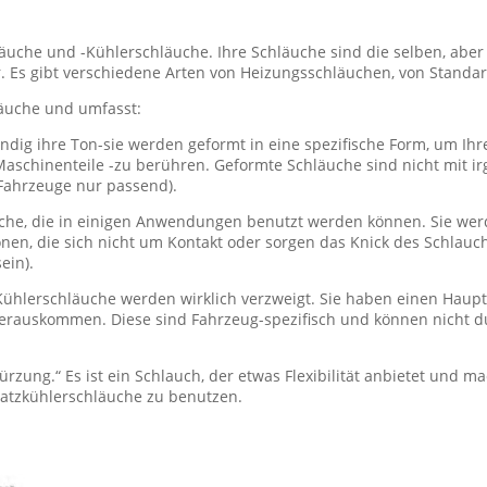
läuche und -Kühlerschläuche. Ihre Schläuche sind die selben, ab
r. Es gibt verschiedene Arten von Heizungsschläuchen, von Stand
läuche und umfasst:
ndig ihre Ton-sie werden geformt in eine spezifische Form, um Ih
Maschinenteile -zu berühren. Geformte Schläuche sind nicht mit 
 Fahrzeuge nur passend).
he, die in einigen Anwendungen benutzt werden können. Sie wer
ionen, die sich nicht um Kontakt oder sorgen das Knick des Schla
ein).
 Kühlerschläuche werden wirklich verzweigt. Sie haben einen Haup
herauskommen. Diese sind Fahrzeug-spezifisch und können nicht d
zung.“ Es ist ein Schlauch, der etwas Flexibilität anbietet und mac
rsatzkühlerschläuche zu benutzen.