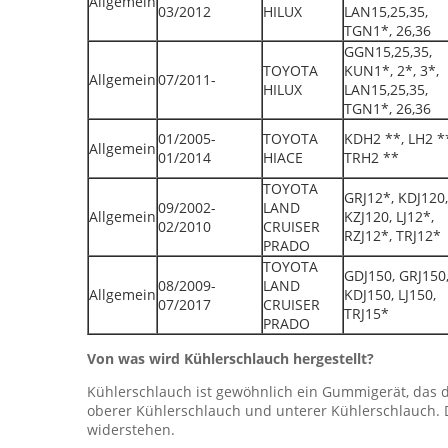
Allgemein
03/2012
HILUX
LAN15,25,35,
TGN1*, 26,36
GGN15,25,35,
TOYOTA
KUN1*, 2*, 3*,
Allgemein
07/2011-
HILUX
LAN15,25,35,
TGN1*, 26,36
01/2005-
TOYOTA
KDH2 **, LH2 *
Allgemein
01/2014
HIACE
TRH2 **
TOYOTA
GRJ12*, KDJ120,
09/2002-
LAND
Allgemein
KZJ120, LJ12*,
02/2010
CRUISER
RZJ12*, TRJ12*
PRADO
TOYOTA
GDJ150, GRJ150
08/2009-
LAND
Allgemein
KDJ150, LJ150,
07/2017
CRUISER
TRJ15*
PRADO
Von was wird Kühlerschlauch hergestellt?
Kühlerschlauch ist gewöhnlich ein Gummigerät, das 
oberer Kühlerschlauch und unterer Kühlerschlauch. 
widerstehen.