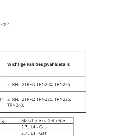
75091
Wichtige Fahrzeugwahldetails
2TRFE; 2TRFE; TRN280, TRN285
er
2TRFE; 2TRFE; TRN220, TRN225,
TRN240,
ng
Maschine u. Getriebe
2.7L L4 - Gas
2.7L L4 - Gas