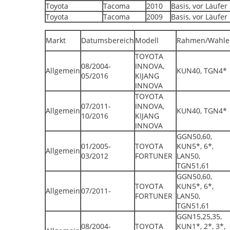
Toyota
Tacoma
2010
Basis, vor Läufer
Toyota
Tacoma
2009
Basis, vor Läufer
Markt
Datumsbereich
Modell
Rahmen/Wahle
TOYOTA
08/2004-
INNOVA,
Allgemein
KUN40, TGN4*
05/2016
KIJANG
INNOVA
TOYOTA
07/2011-
INNOVA,
Allgemein
KUN40, TGN4*
10/2016
KIJANG
INNOVA
GGN50,60,
01/2005-
TOYOTA
KUN5*, 6*,
Allgemein
03/2012
FORTUNER
LAN50,
TGN51,61
GGN50,60,
TOYOTA
KUN5*, 6*,
Allgemein
07/2011-
FORTUNER
LAN50,
TGN51,61
GGN15,25,35,
08/2004-
TOYOTA
KUN1*, 2*, 3*,