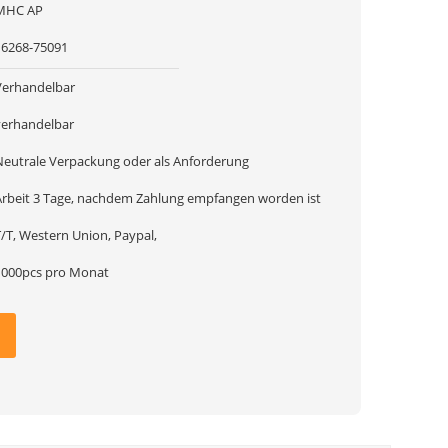
MHC AP
16268-75091
Verhandelbar
verhandelbar
Neutrale Verpackung oder als Anforderung
Arbeit 3 Tage, nachdem Zahlung empfangen worden ist
T/T, Western Union, Paypal,
1000pcs pro Monat