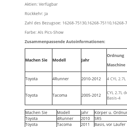
Aktien: Verfügbar
Rückkehr: Ja
Zahl des Bezugsoe: 16268-75130,16268-75110,16268-
Farbe: Als Pics-Show
Zusammenpassende Autoinformationen:
Ordnung
Machen Sie
Modell
Jahr
Maschine
Toyota
4Runner
2010-2012
4 CYL 2.7L
CYL 2.7L d
Toyota
Tacoma
2005-2012
Basis-4
Machen Sie
Modell
Jahr
Körper u. Ordnu
Toyota
4Runner
2010
SR5
Toyota
Tacoma
2011
Basis, vor Läufer