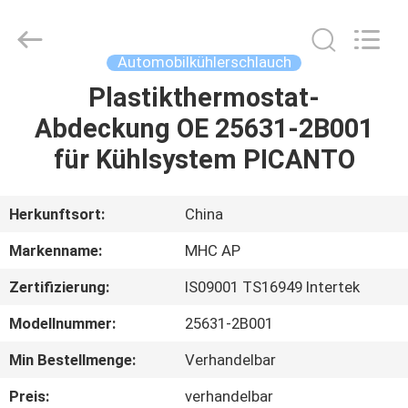
Linkway
Auto
Parts
Limited.
All
Automobilkühlerschlauch
Rights
Reserved.
Plastikthermostat-
HEIM
Abdeckung OE 25631-2B001
PRODUKTE
für Kühlsystem PICANTO
ÜBER
Herkunftsort:
China
UNS
Markenname:
MHC AP
Zertifizierung:
IS09001 TS16949 Intertek
FABRIK-
Modellnummer:
25631-2B001
AUSFLUG
Min Bestellmenge:
Verhandelbar
QUALITÄTSKONTROLLE
Preis:
verhandelbar