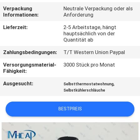
Verpackung
Neutrale Verpackung oder als
KONTAKTIERE
Informationen:
Anforderung
UNS
Lieferzeit:
2-5 Arbeitstage, hängt
hauptsächlich von der
Quantität ab
FORDERN
Zahlungsbedingungen:
T/T Western Union Paypal
SIE
EIN
Versorgungsmaterial-
3000 Stück pro Monat
Fähigkeit:
ZITAT
Ausgesucht:
,
Selbstthermostatwohnung
Selbstkühlerschläuche
SITEMAP
BESTPREIS
PRIVACY
POLICY