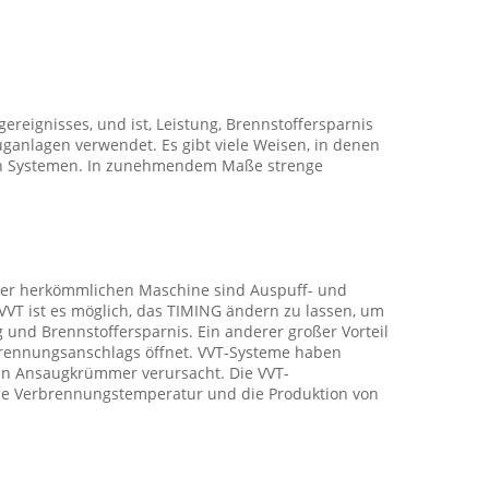
reignisses, und ist, Leistung, Brennstoffersparnis
ganlagen verwendet. Es gibt viele Weisen, in denen
sen Systemen. In zunehmendem Maße strenge
iner herkömmlichen Maschine sind Auspuff- und
VVT ist es möglich, das TIMING ändern zu lassen, um
nd Brennstoffersparnis. Ein anderer großer Vorteil
erbrennungsanschlags öffnet. VVT-Systeme haben
 den Ansaugkrümmer verursacht. Die VVT-
ie Verbrennungstemperatur und die Produktion von