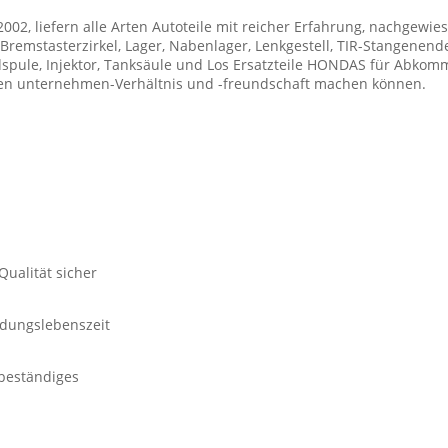
2002, liefern alle Arten Autoteile mit reicher Erfahrung, nachgewie
remstasterzirkel, Lager, Nabenlager, Lenkgestell, TIR-Stangenende,
spule, Injektor, Tanksäule und Los Ersatzteile HONDAS für Abkommen
chen unternehmen-Verhältnis und -freundschaft machen können.
Qualität sicher
ndungslebenszeit
rbeständiges