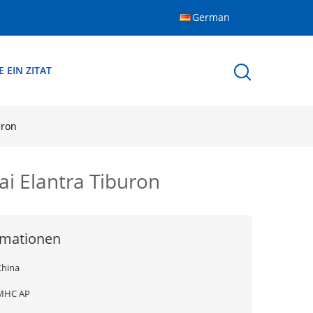
German
 EIN ZITAT
uron
ai Elantra Tiburon
rmationen
China
MHC AP