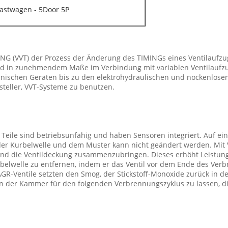
astwagen - 5Door 5P
NG (VVT) der Prozess der Änderung des TIMINGs eines Ventilaufzuge
ird in zunehmendem Maße im Verbindung mit variablen Ventilaufzu
hanischen Geräten bis zu den elektrohydraulischen und nockenlo
teller, VVT-Systeme zu benutzen.
 Teile sind betriebsunfähig und haben Sensoren integriert. Auf e
 der Kurbelwelle und dem Muster kann nicht geändert werden. Mit 
 die Ventildeckung zusammenzubringen. Dieses erhöht Leistung u
Kurbelwelle zu entfernen, indem er das Ventil vor dem Ende des V
 AGR-Ventile setzten den Smog, der Stickstoff-Monoxide zurück in
n der Kammer für den folgenden Verbrennungszyklus zu lassen, d