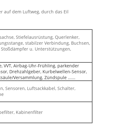
r auf dem Luftweg, durch das Eil
bsachse, Stiefelausrüstung, Querlenker,
ungsstange, stabilzer Verbindung, Buchsen,
r Stoßdämpfer u. Unterstützungen,
ze, VVT, Airbag-Uhr-Frühling, parkender
nsor, Drehzahlgeber, Kurbelwellen-Sensor,
nksäule/Versammlung, Zündspule ......
, Sensoren, Luftsackkabel, Schalter,
ne
ebefilter, Kabinenfilter