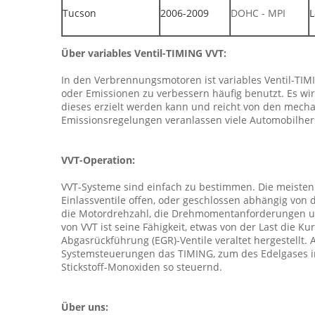
Tucson
2006-2009
DOHC - MPI
L
Über variables Ventil-TIMING VVT:
In den Verbrennungsmotoren ist variables Ventil-TIMI
oder Emissionen zu verbessern häufig benutzt. Es w
dieses erzielt werden kann und reicht von den mec
Emissionsregelungen veranlassen viele Automobilhers
VVT-Operation:
VVT-Systeme sind einfach zu bestimmen. Die meisten
Einlassventile offen, oder geschlossen abhängig von
die Motordrehzahl, die Drehmomentanforderungen und
von VVT ist seine Fähigkeit, etwas von der Last die 
Abgasrückführung (EGR)-Ventile veraltet hergestellt.
Systemsteuerungen das TIMING, zum des Edelgases i
Stickstoff-Monoxiden so steuernd.
Über uns: