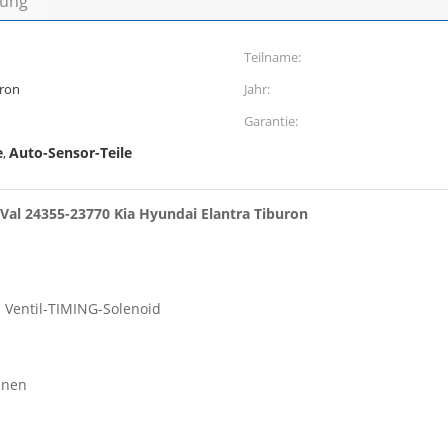
bung
Teilname:
uron
Jahr:
Garantie:
e
Auto-Sensor-Teile
,
 Val 24355-23770 Kia Hyundai Elantra Tiburon
 Ventil-TIMING-Solenoid
nnen