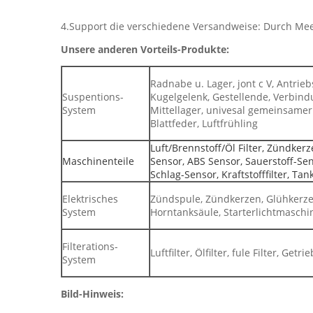
4.Support die verschiedene Versandweise: Durch Mee
Unsere anderen Vorteils-Produkte:
Radnabe u. Lager, jont c V, Antrie
Suspentions-
Kugelgelenk, Gestellende, Verbind
System
Mittellager, univesal gemeinsame
Blattfeder, Luftfrühling
Luft/Brennstoff/Öl Filter, Zündker
Maschinenteile
Sensor, ABS Sensor, Sauerstoff-Se
Schlag-Sensor, Kraftstofffilter, Ta
Elektrisches
Zündspule, Zündkerzen, Glühkerzen
System
Horntanksäule, Starterlichtmaschi
Filterations-
Luftfilter, Ölfilter, fule Filter, Getri
System
Bild-Hinweis: