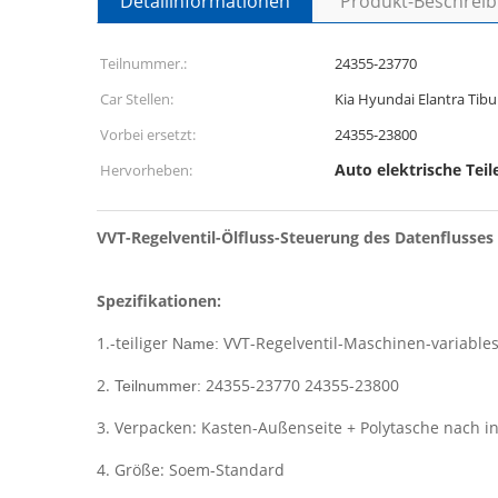
Detailinformationen
Produkt-Beschrei
Teilnummer.:
24355-23770
Car Stellen:
Kia Hyundai Elantra Tib
Vorbei ersetzt:
24355-23800
Auto elektrische Teil
Hervorheben:
VVT-Regelventil-Ölfluss-Steuerung des Datenflusses
Spezifikationen:
1.-teiliger
VVT-Regelventil-Maschinen-variables
Name:
2.
24355-23770 24355-23800
Teilnummer:
3. Verpacken: Kasten-Außenseite + Polytasche nach i
4. Größe: Soem-Standard