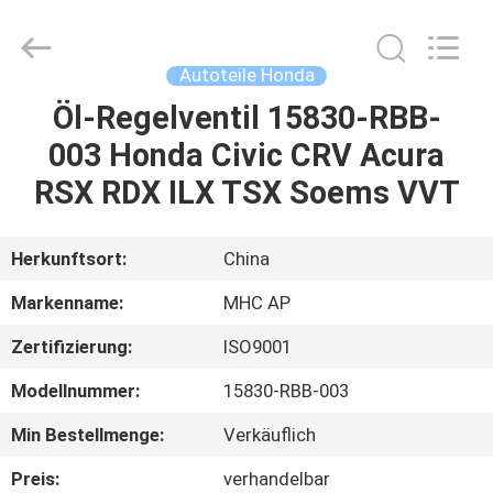
Linkway
Auto
Parts
Limited.
All
Autoteile Honda
Rights
Reserved.
Öl-Regelventil 15830-RBB-
HEIM
003 Honda Civic CRV Acura
PRODUKTE
RSX RDX ILX TSX Soems VVT
ÜBER
Herkunftsort:
China
UNS
Markenname:
MHC AP
Zertifizierung:
ISO9001
FABRIK-
Modellnummer:
15830-RBB-003
AUSFLUG
Min Bestellmenge:
Verkäuflich
QUALITÄTSKONTROLLE
Preis:
verhandelbar