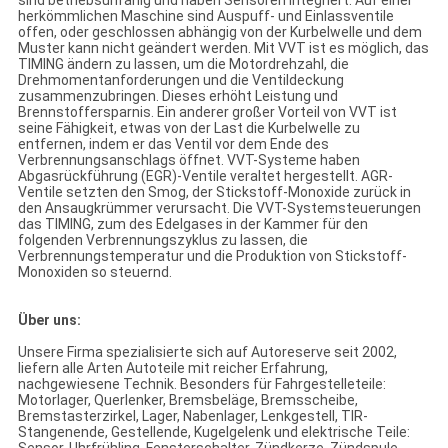
sind betriebsunfähig und haben Sensoren integriert. Auf einer
herkömmlichen Maschine sind Auspuff- und Einlassventile
offen, oder geschlossen abhängig von der Kurbelwelle und dem
Muster kann nicht geändert werden. Mit VVT ist es möglich, das
TIMING ändern zu lassen, um die Motordrehzahl, die
Drehmomentanforderungen und die Ventildeckung
zusammenzubringen. Dieses erhöht Leistung und
Brennstoffersparnis. Ein anderer großer Vorteil von VVT ist
seine Fähigkeit, etwas von der Last die Kurbelwelle zu
entfernen, indem er das Ventil vor dem Ende des
Verbrennungsanschlags öffnet. VVT-Systeme haben
Abgasrückführung (EGR)-Ventile veraltet hergestellt. AGR-
Ventile setzten den Smog, der Stickstoff-Monoxide zurück in
den Ansaugkrümmer verursacht. Die VVT-Systemsteuerungen
das TIMING, zum des Edelgases in der Kammer für den
folgenden Verbrennungszyklus zu lassen, die
Verbrennungstemperatur und die Produktion von Stickstoff-
Monoxiden so steuernd.
Über uns:
Unsere Firma spezialisierte sich auf Autoreserve seit 2002,
liefern alle Arten Autoteile mit reicher Erfahrung,
nachgewiesene Technik. Besonders für Fahrgestelleteile:
Motorlager, Querlenker, Bremsbeläge, Bremsscheibe,
Bremstasterzirkel, Lager, Nabenlager, Lenkgestell, TIR-
Stangenende, Gestellende, Kugelgelenk und elektrische Teile: