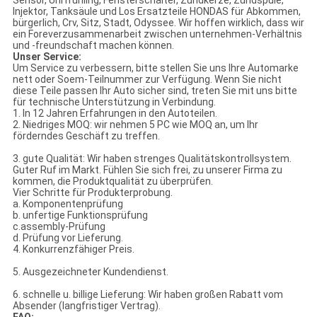
Sensor, Uhrfrühling, Fensterschalter, Zündkerze, Zündspule,
Injektor, Tanksäule und Los Ersatzteile HONDAS für Abkommen,
bürgerlich, Crv, Sitz, Stadt, Odyssee. Wir hoffen wirklich, dass wir
ein Foreverzusammenarbeit zwischen unternehmen-Verhältnis
und -freundschaft machen können.
Unser Service:
Um Service zu verbessern, bitte stellen Sie uns Ihre Automarke
nett oder Soem-Teilnummer zur Verfügung. Wenn Sie nicht
diese Teile passen Ihr Auto sicher sind, treten Sie mit uns bitte
für technische Unterstützung in Verbindung.
1. In 12 Jahren Erfahrungen in den Autoteilen.
2. Niedriges MOQ: wir nehmen 5 PC wie MOQ an, um Ihr
förderndes Geschäft zu treffen.
3. gute Qualität: Wir haben strenges Qualitätskontrollsystem.
Guter Ruf im Markt. Fühlen Sie sich frei, zu unserer Firma zu
kommen, die Produktqualität zu überprüfen.
Vier Schritte für Produkterprobung.
a. Komponentenprüfung
b. unfertige Funktionsprüfung
c.assembly-Prüfung
d. Prüfung vor Lieferung.
4. Konkurrenzfähiger Preis.
5. Ausgezeichneter Kundendienst.
6. schnelle u. billige Lieferung: Wir haben großen Rabatt vom
Absender (langfristiger Vertrag).