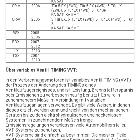
KA 5AT
CR-V
2006
Tür 5 EX (2WD), Tür 5 EX (4WD), 5 Tür LX
(2WD), 5 Tür LX (4WD), 5 Tür Se
KA 5AT, KA 5MT
CR-V
2005
5 Tür EX, 5 Tür LX (2WD), 5 Tür LX (4WD), 5 Tür
Se
KA 5AT, KA 5MT
RSX
2005-
2006
RDX
2007-
2012
ILX
2013
TSX
2004-
2013
Über variables Ventil-TIMING VVT:
In den Verbrennungsmotoren ist variables Ventil-TIMING (VVT)
der Prozess der Änderung des TIMINGs eines
Ventilaufzugereignisses, und ist, Leistung, Brennstoffersparnis
oder Emissionen zu verbessern häufig benutzt. Es wird in
zunehmendem Maße im Verbindung mit variablen
Ventilaufzuganlagen verwendet. Es gibt viele Weisen, in denen
dieses erzielt werden kann und reicht von den mechanischen
Geräten bis zu den elektrohydraulischen und nockenlosen
Systemen. In zunehmendem Maße strenge
Emissionsregelungen veranlassen viele Automobilhersteller,
VVT-Systeme zu benutzen.
VVT-Systeme sind einfach zu bestimmen. Die meisten Teile