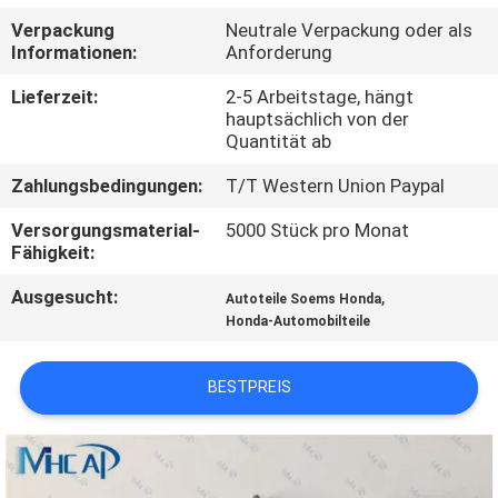
Verpackung
Neutrale Verpackung oder als
KONTAKTIERE
Informationen:
Anforderung
UNS
Lieferzeit:
2-5 Arbeitstage, hängt
hauptsächlich von der
Quantität ab
FORDERN
Zahlungsbedingungen:
T/T Western Union Paypal
SIE
EIN
Versorgungsmaterial-
5000 Stück pro Monat
Fähigkeit:
ZITAT
Ausgesucht:
,
Autoteile Soems Honda
Honda-Automobilteile
SITEMAP
BESTPREIS
PRIVACY
POLICY