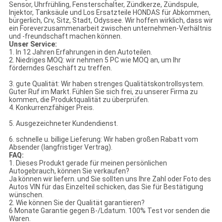
Sensor, Uhrfrühling, Fensterschalter, Zündkerze, Zündspule,
Injektor, Tanksäule und Los Ersatzteile HONDAS für Abkommen,
bürgerlich, Crv, Sitz, Stadt, Odyssee. Wir hoffen wirklich, dass wir
ein Foreverzusammenarbeit zwischen unternehmen-Verhältnis
und -freundschaft machen können.
Unser Service:
1. In 12 Jahren Erfahrungen in den Autoteilen.
2. Niedriges MOQ: wir nehmen 5 PC wie MOQ an, um Ihr
förderndes Geschäft zu treffen.
3. gute Qualität: Wir haben strenges Qualitätskontrollsystem.
Guter Ruf im Markt. Fühlen Sie sich frei, zu unserer Firma zu
kommen, die Produktqualität zu überprüfen.
4. Konkurrenzfähiger Preis.
5. Ausgezeichneter Kundendienst.
6. schnelle u. billige Lieferung: Wir haben großen Rabatt vom
Absender (langfristiger Vertrag).
FAQ:
1. Dieses Produkt gerade für meinen persönlichen
Autogebrauch, können Sie verkaufen?
Ja können wir liefern. und Sie sollten uns Ihre Zahl oder Foto des
Autos VIN für das Einzelteil schicken, das Sie für Bestätigung
wünschen.
2. Wie können Sie der Qualität garantieren?
6 Monate Garantie gegen B-/Ldatum. 100% Test vor senden die
Waren.