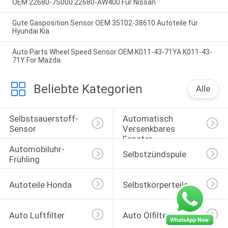
OEM 22680-7S000 22680-AW400 Für Nissan
Gute Gasposition Sensor OEM 35102-38610 Autoteile für
Hyundai Kia
Auto Parts Wheel Speed Sensor OEM K011-43-71YA K011-43-
71Y For Mazda
Beliebte Kategorien
Alle
Selbstsauerstoff-
Automatisch 
Sensor
Versenkbares 
Fenster-
Automobiluhr-
Selbstschalter
Selbstzündspule
Frühling
Autoteile Honda
Selbstkörperteile
Auto Luftfilter
Auto Ölfilter