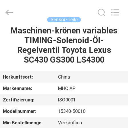
Linkway
Auto
Parts
Limited.
All
Sensor-Teile
Rights
Reserved.
Maschinen-krönen variables
HEIM
TIMING-Solenoid-Öl-
PRODUKTE
Regelventil Toyota Lexus
SC430 GS300 LS4300
ÜBER
UNS
Herkunftsort:
China
Markenname:
MHC AP
FABRIK-
Zertifizierung:
ISO9001
AUSFLUG
Modellnummer:
15340-50010
QUALITÄTSKONTROLLE
Min Bestellmenge:
Verkäuflich