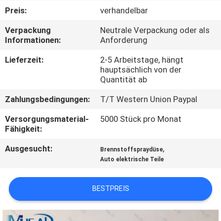
Preis:
verhandelbar
KONTAKTIERE
Verpackung
Neutrale Verpackung oder als
UNS
Informationen:
Anforderung
Lieferzeit:
2-5 Arbeitstage, hängt
FORDERN
hauptsächlich von der
Quantität ab
SIE
Zahlungsbedingungen:
T/T Western Union Paypal
EIN
ZITAT
Versorgungsmaterial-
5000 Stück pro Monat
Fähigkeit:
Ausgesucht:
,
SITEMAP
Brennstoffspraydüse
Auto elektrische Teile
PRIVACY
BESTPREIS
POLICY