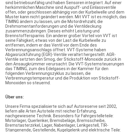
sind betriebsunfähig und haben Sensoren integriert. Auf einer
herkömmlichen Maschine sind Auspuff- und Einlassventile
offen, oder geschlossen abhängig von der Kurbelwelle und dem
Muster kann nicht geändert werden. Mit VVT ist es möglich, das
TIMING ändern zu lassen, um die Motordrehzahl, die
Drehmomentanforderungen und die Ventildeckung
zusammenzubringen. Dieses erhöht Leistung und
Brennstoffersparnis. Ein anderer großer Vorteil von VVT ist
seine Fähigkeit, etwas von der Last die Kurbelwelle zu
entfernen, indem er das Ventil vor dem Ende des
Verbrennungsanschlags öffnet. VVT-Systeme haben
Abgasrückführung (EGR)-Ventile veraltet hergestellt. AGR-
Ventile setzten den Smog, der Stickstoff-Monoxide zurück in
den Ansaugkrümmer verursacht. Die VVT-Systemsteuerungen
das TIMING, zum des Edelgases in der Kammer für den
folgenden Verbrennungszyklus zu lassen, die
Verbrennungstemperatur und die Produktion von Stickstoff-
Monoxiden so steuernd.
Über uns:
Unsere Firma spezialisierte sich auf Autoreserve seit 2002,
liefern alle Arten Autoteile mit reicher Erfahrung,
nachgewiesene Technik. Besonders für Fahrgestelleteile:
Motorlager, Querlenker, Bremsbeläge, Bremsscheibe,
Bremstasterzirkel, Lager, Nabenlager, Lenkgestell, TIR-
Stangenende, Gestellende, Kugelgelenk und elektrische Teile: