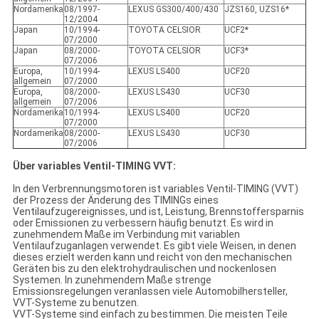
Nordamerika
08/1997-
LEXUS GS300/400/430
JZS160, UZS16*
12/2004
Japan
10/1994-
TOYOTA CELSIOR
UCF2*
07/2000
Japan
08/2000-
TOYOTA CELSIOR
UCF3*
07/2006
Europa,
10/1994-
LEXUS LS400
UCF20
allgemein
07/2000
Europa,
08/2000-
LEXUS LS430
UCF30
allgemein
07/2006
Nordamerika
10/1994-
LEXUS LS400
UCF20
07/2000
Nordamerika
08/2000-
LEXUS LS430
UCF30
07/2006
Über variables Ventil-TIMING VVT:
In den Verbrennungsmotoren ist variables Ventil-TIMING (VVT)
der Prozess der Änderung des TIMINGs eines
Ventilaufzugereignisses, und ist, Leistung, Brennstoffersparnis
oder Emissionen zu verbessern häufig benutzt. Es wird in
zunehmendem Maße im Verbindung mit variablen
Ventilaufzuganlagen verwendet. Es gibt viele Weisen, in denen
dieses erzielt werden kann und reicht von den mechanischen
Geräten bis zu den elektrohydraulischen und nockenlosen
Systemen. In zunehmendem Maße strenge
Emissionsregelungen veranlassen viele Automobilhersteller,
VVT-Systeme zu benutzen.
VVT-Systeme sind einfach zu bestimmen. Die meisten Teile