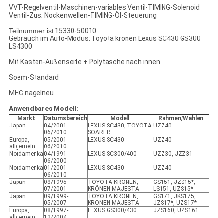
VVT-Regelventil-Maschinen-variables Ventil-TIMING-Solenoid
Ventil-Zus, Nockenwellen-TIMING-Öl-Steuerung
Teilnummer ist
15330-50010
Gebrauch im Auto-Modus: Toyota krönen Lexus SC430 GS300
LS4300
Mit Kasten-Außenseite + Polytasche nach innen
Soem-Standard
MHC nagelneu
Anwendbares Modell:
Markt
Datumsbereich
Modell
Rahmen/Wahlen
Japan
04/2001-
LEXUS SC430, TOYOTA
UZZ40
06/2010
SOARER
Europa,
05/2001-
LEXUS SC430
UZZ40
allgemein
06/2010
Nordamerika
04/1991-
LEXUS SC300/400
UZZ30, JZZ31
06/2000
Nordamerika
01/2001-
LEXUS SC430
UZZ40
06/2010
Japan
08/1995-
TOYOTA KRÖNEN,
GS151, JZS15*,
07/2001
KRÖNEN MAJESTA
LS151, UZS15*
Japan
09/1999-
TOYOTA KRÖNEN,
GS171, JKS175,
05/2007
KRÖNEN MAJESTA
JZS17*, UZS17*
Europa,
08/1997-
LEXUS GS300/430
JZS160, UZS161
allgemein
12/2004