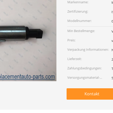
Markenname:
Zertifizierung:
Modellnummer:
Min Bestellmenge:
Preis:
Verpackung Informationen:
Lieferzeit:
Zahlungsbedingungen:
Versorgungsmaterial-
Fähigkeit:
Kontakt