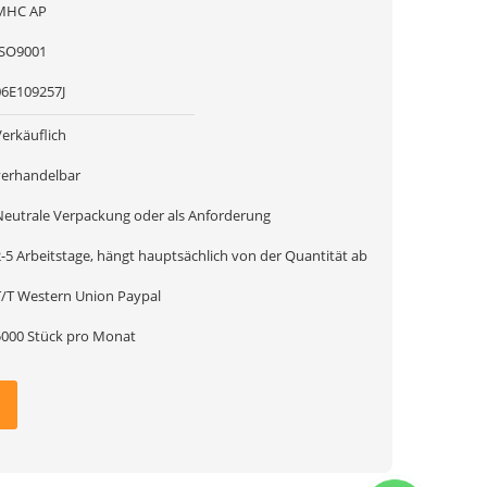
MHC AP
ISO9001
06E109257J
Verkäuflich
verhandelbar
Neutrale Verpackung oder als Anforderung
2-5 Arbeitstage, hängt hauptsächlich von der Quantität ab
T/T Western Union Paypal
5000 Stück pro Monat