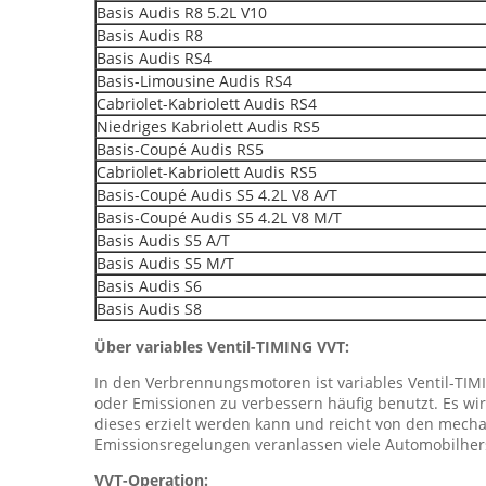
Basis Audis R8 5.2L V10
Basis Audis R8
Basis Audis RS4
Basis-Limousine Audis RS4
Cabriolet-Kabriolett Audis RS4
Niedriges Kabriolett Audis RS5
Basis-Coupé Audis RS5
Cabriolet-Kabriolett Audis RS5
Basis-Coupé Audis S5 4.2L V8 A/T
Basis-Coupé Audis S5 4.2L V8 M/T
Basis Audis S5 A/T
Basis Audis S5 M/T
Basis Audis S6
Basis Audis S8
Über variables Ventil-TIMING VVT:
In den Verbrennungsmotoren ist variables Ventil-TIMI
oder Emissionen zu verbessern häufig benutzt. Es w
dieses erzielt werden kann und reicht von den mec
Emissionsregelungen veranlassen viele Automobilhers
VVT-Operation: