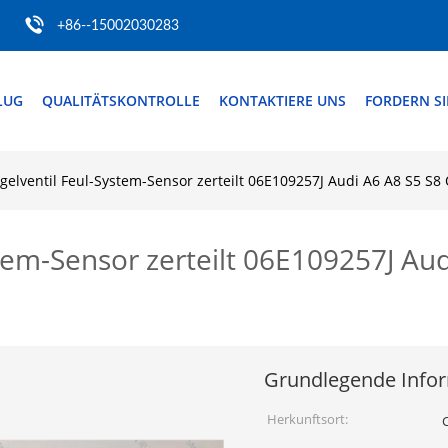
+86--15002030283
LUG
QUALITÄTSKONTROLLE
KONTAKTIERE UNS
FORDERN SIE
gelventil Feul-System-Sensor zerteilt 06E109257J Audi A6 A8 S5 S8
tem-Sensor zerteilt 06E109257J Au
Grundlegende Info
Herkunftsort: