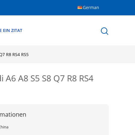
German
 EIN ZITAT
 Q7 R8 RS4 RS5
di A6 A8 S5 S8 Q7 R8 RS4
rmationen
China