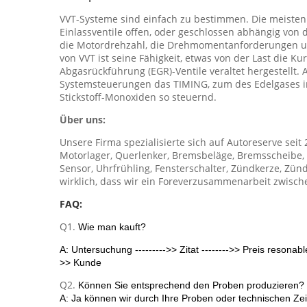
VVT-Systeme sind einfach zu bestimmen. Die meisten
Einlassventile offen, oder geschlossen abhängig von
die Motordrehzahl, die Drehmomentanforderungen und
von VVT ist seine Fähigkeit, etwas von der Last die 
Abgasrückführung (EGR)-Ventile veraltet hergestellt.
Systemsteuerungen das TIMING, zum des Edelgases i
Stickstoff-Monoxiden so steuernd.
Über uns:
Unsere Firma spezialisierte sich auf Autoreserve seit 
Motorlager, Querlenker, Bremsbeläge, Bremsscheibe, B
Sensor, Uhrfrühling, Fensterschalter, Zündkerze, Zünd
wirklich, dass wir ein Foreverzusammenarbeit zwis
FAQ:
Q1.
Wie man kauft?
A: Untersuchung --------->> Zitat -------->> Preis resonab
>> Kunde
Q2.
Können Sie entsprechend den Proben produzieren?
A: Ja können wir durch Ihre Proben oder technischen Ze