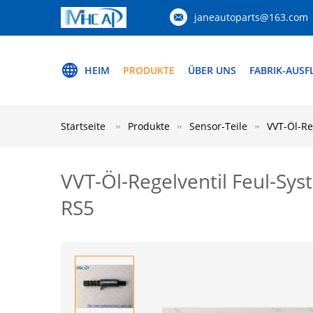
janeautoparts@163.com
HEIM
PRODUKTE
ÜBER UNS
FABRIK-AUSF
Startseite
Produkte
Sensor-Teile
VVT-Öl-Re
VVT-Öl-Regelventil Feul-Sys
RS5