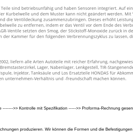
 Teile sind betriebsunfähig und haben Sensoren integriert. Auf e
 der Kurbelwelle und dem Muster kann nicht geändert werden. Mit 
 die Ventildeckung zusammenzubringen. Dieses erhöht Leistung u
Kurbelwelle zu entfernen, indem er das Ventil vor dem Ende des V
 AGR-Ventile setzten den Smog, der Stickstoff-Monoxide zurück in
n der Kammer für den folgenden Verbrennungszyklus zu lassen, d
2002, liefern alle Arten Autoteile mit reicher Erfahrung, nachgewie
remstasterzirkel, Lager, Nabenlager, Lenkgestell, TIR-Stangenende,
spule, Injektor, Tanksäule und Los Ersatzteile HONDAS für Abkommen
chen unternehmen-Verhältnis und -freundschaft machen können.
le ------->> Kontrolle mit Spezifikation ----->> Proforma-Rechnung gesend
ichnungen produzieren. Wir können die Formen und die Befestigungen 