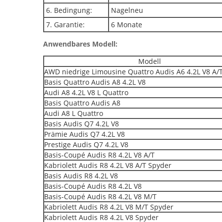
6. Bedingung:
Nagelneu
7. Garantie:
6 Monate
Anwendbares Modell:
Modell
AWD niedrige Limousine Quattro Audis A6 4.2L V8 A/
Basis Quattro Audis A8 4.2L V8
Audi A8 4.2L V8 L Quattro
Basis Quattro Audis A8
Audi A8 L Quattro
Basis Audis Q7 4.2L V8
Prämie Audis Q7 4.2L V8
Prestige Audis Q7 4.2L V8
Basis-Coupé Audis R8 4.2L V8 A/T
Kabriolett Audis R8 4.2L V8 A/T Spyder
Basis Audis R8 4.2L V8
Basis-Coupé Audis R8 4.2L V8
Basis-Coupé Audis R8 4.2L V8 M/T
Kabriolett Audis R8 4.2L V8 M/T Spyder
Kabriolett Audis R8 4.2L V8 Spyder