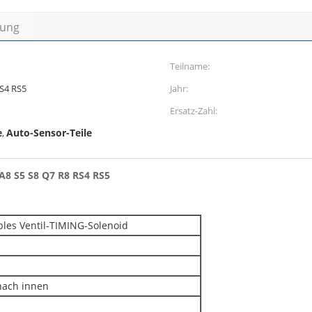
bung
Teilname:
RS4 RS5
Jahr:
Ersatz-Zahl:
e
Auto-Sensor-Teile
,
A8 S5 S8 Q7 R8 RS4 RS5
bles Ventil-TIMING-Solenoid
nach innen