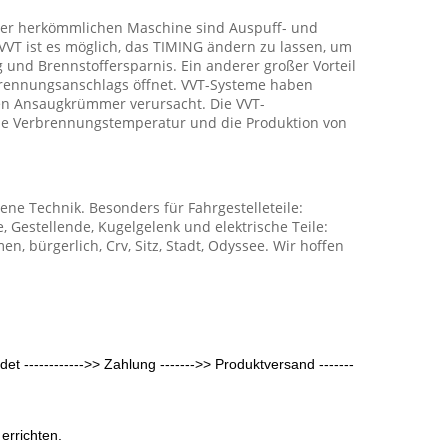
iner herkömmlichen Maschine sind Auspuff- und
VVT ist es möglich, das TIMING ändern zu lassen, um
nd Brennstoffersparnis. Ein anderer großer Vorteil
erbrennungsanschlags öffnet. VVT-Systeme haben
 den Ansaugkrümmer verursacht. Die VVT-
ie Verbrennungstemperatur und die Produktion von
sene Technik. Besonders für Fahrgestelleteile:
 Gestellende, Kugelgelenk und elektrische Teile:
, bürgerlich, Crv, Sitz, Stadt, Odyssee. Wir hoffen
et ------------>> Zahlung ------->> Produktversand -------
errichten.