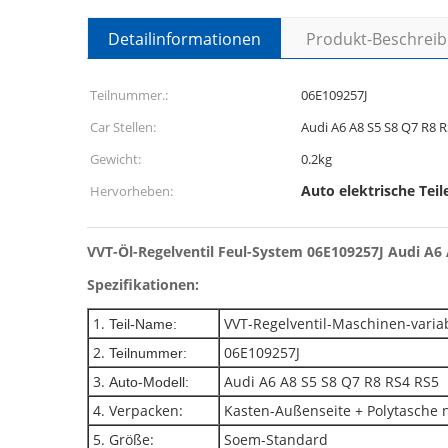
Detailinformationen
Produkt-Beschrei
Teilnummer.:
06E109257J
Car Stellen:
Audi A6 A8 S5 S8 Q7 R8 
Gewicht:
0.2kg
Auto elektrische Teil
Hervorheben:
VVT-Öl-Regelventil Feul-System 06E109257J Audi A6 
Spezifikationen:
1.
VVT-Regelventil-Maschinen-varia
Teil-Name:
2.
06E109257J
Teilnummer:
3.
Audi A6 A8 S5 S8 Q7 R8 RS4 RS5
Auto-Modell:
4. Verpacken:
Kasten-Außenseite + Polytasche 
5. Größe:
Soem-Standard