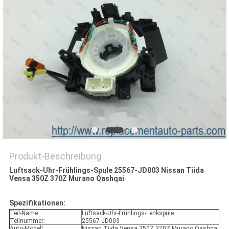
Produkt-Beschreibung
Luftsack-Uhr-Frühlings-Spule 25567-JD003 Nissan Tiida
Vensa 350Z 370Z Murano Qashqai
Spezifikationen:
Teil-Name:
Luftsack-Uhr-Frühlings-Lenkspule
Teilnummer:
25567-JD003
Auto-Modell:
Nissan Tiida Vensa 350Z 370Z Murano Qashqai