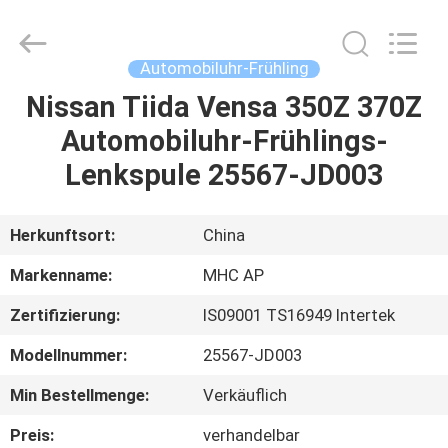
Linkway
Auto
Parts
Limited.
All
Automobiluhr-Frühling
Rights
Reserved.
Nissan Tiida Vensa 350Z 370Z
HEIM
Automobiluhr-Frühlings-
PRODUKTE
Lenkspule 25567-JD003
ÜBER
Herkunftsort:
China
UNS
Markenname:
MHC AP
Zertifizierung:
IS09001 TS16949 Intertek
FABRIK-
Modellnummer:
25567-JD003
AUSFLUG
Min Bestellmenge:
Verkäuflich
QUALITÄTSKONTROLLE
Preis:
verhandelbar