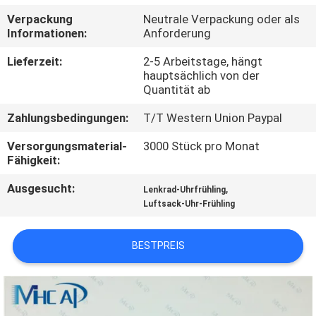
Verpackung
Neutrale Verpackung oder als
KONTAKTIERE
Informationen:
Anforderung
UNS
Lieferzeit:
2-5 Arbeitstage, hängt
hauptsächlich von der
Quantität ab
FORDERN
Zahlungsbedingungen:
T/T Western Union Paypal
SIE
EIN
Versorgungsmaterial-
3000 Stück pro Monat
Fähigkeit:
ZITAT
Ausgesucht:
,
Lenkrad-Uhrfrühling
Luftsack-Uhr-Frühling
SITEMAP
BESTPREIS
PRIVACY
POLICY