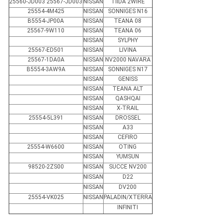
25560-JD003 25567-JD003
NISSAN
TIIDA 2WIRE
25554-4M425
NISSAN
SONNIGES N16
B5554-JP00A
NISSAN
TEANA 08
25567-9W110
NISSAN
TEANA 06
NISSAN
SYLPHY
25567-ED501
NISSAN
LIVINA
25567-1DA0A
NISSAN
NV2000 NAVARA
B5554-3AW9A
NISSAN
SONNIGES N17
NISSAN
GENISS
NISSAN
TEANA ALT
NISSAN
QASHQAI
NISSAN
X-TRAIL
25554-5L391
NISSAN
DROSSEL
NISSAN
A33
NISSAN
CEFIRO
25554-W6600
NISSAN
OTING
NISSAN
YUMSUN
98520-2ZS00
NISSAN
SUCCE NV200
NISSAN
D22
NISSAN
DV200
25554-VK025
NISSAN
PALADIN/XTERRA
INFINITI