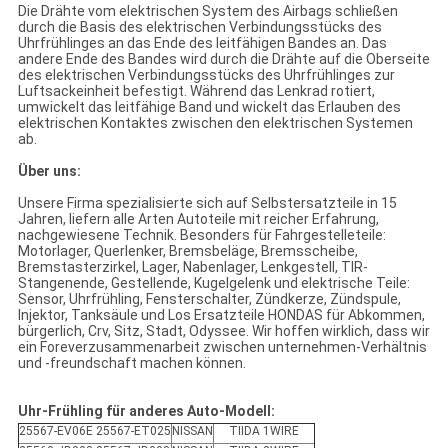
Die Drähte vom elektrischen System des Airbags schließen
durch die Basis des elektrischen Verbindungsstücks des
Uhrfrühlinges an das Ende des leitfähigen Bandes an. Das
andere Ende des Bandes wird durch die Drähte auf die Oberseite
des elektrischen Verbindungsstücks des Uhrfrühlinges zur
Luftsackeinheit befestigt. Während das Lenkrad rotiert,
umwickelt das leitfähige Band und wickelt das Erlauben des
elektrischen Kontaktes zwischen den elektrischen Systemen
ab.
Über uns:
Unsere Firma spezialisierte sich auf Selbstersatzteile in 15
Jahren, liefern alle Arten Autoteile mit reicher Erfahrung,
nachgewiesene Technik. Besonders für Fahrgestelleteile:
Motorlager, Querlenker, Bremsbeläge, Bremsscheibe,
Bremstasterzirkel, Lager, Nabenlager, Lenkgestell, TIR-
Stangenende, Gestellende, Kugelgelenk und elektrische Teile:
Sensor, Uhrfrühling, Fensterschalter, Zündkerze, Zündspule,
Injektor, Tanksäule und Los Ersatzteile HONDAS für Abkommen,
bürgerlich, Crv, Sitz, Stadt, Odyssee. Wir hoffen wirklich, dass wir
ein Foreverzusammenarbeit zwischen unternehmen-Verhältnis
und -freundschaft machen können.
Uhr-Frühling für anderes Auto-Modell:
25567-EV06E 25567-ET025
NISSAN
TIIDA 1WIRE