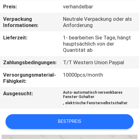
Preis:
verhandelbar
KONTAKTIERE
Verpackung
Neutrale Verpackung oder als
UNS
Informationen:
Anforderung
Lieferzeit:
1- bearbeiten Sie Tage, hängt
FORDERN
hauptsächlich von der
Quantität ab
SIE
Zahlungsbedingungen:
T/T Western Union Paypal
EIN
ZITAT
Versorgungsmaterial-
10000pcs/month
Fähigkeit:
Ausgesucht:
Auto-automatisch versenkbares
SITEMAP
Fenster-Schalter
,
elektrische Fensterselbstschalter
PRIVACY
BESTPREIS
POLICY