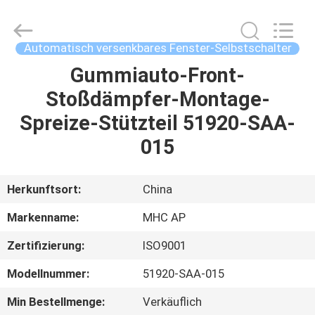
Linkway
Auto
Parts
Limited.
All
Automatisch versenkbares Fenster-Selbstschalter
Rights
Reserved.
Gummiauto-Front-
HEIM
Stoßdämpfer-Montage-
PRODUKTE
Spreize-Stützteil 51920-SAA-
015
ÜBER
UNS
Herkunftsort:
China
Markenname:
MHC AP
FABRIK-
Zertifizierung:
ISO9001
AUSFLUG
Modellnummer:
51920-SAA-015
QUALITÄTSKONTROLLE
Min Bestellmenge:
Verkäuflich