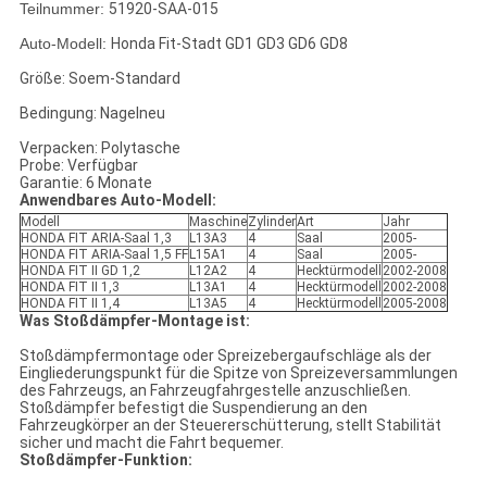
Teilnummer:
51920-SAA-015
Auto-Modell:
Honda Fit-Stadt GD1 GD3 GD6 GD8
Größe: Soem-Standard
Bedingung: Nagelneu
Verpacken: Polytasche
Probe: Verfügbar
Garantie: 6 Monate
Anwendbares Auto-Modell:
Modell
Maschine
Zylinder
Art
Jahr
HONDA FIT ARIA-Saal 1,3
L13A3
4
Saal
2005-
HONDA FIT ARIA-Saal 1,5 FF
L15A1
4
Saal
2005-
HONDA FIT II GD 1,2
L12A2
4
Hecktürmodell
2002-2008
HONDA FIT II 1,3
L13A1
4
Hecktürmodell
2002-2008
HONDA FIT II 1,4
L13A5
4
Hecktürmodell
2005-2008
Was Stoßdämpfer-Montage ist:
Stoßdämpfermontage oder Spreizebergaufschläge als der
Eingliederungspunkt für die Spitze von Spreizeversammlungen
des Fahrzeugs, an Fahrzeugfahrgestelle anzuschließen.
Stoßdämpfer befestigt die Suspendierung an den
Fahrzeugkörper an der Steuererschütterung, stellt Stabilität
sicher und macht die Fahrt bequemer.
Stoßdämpfer-Funktion: