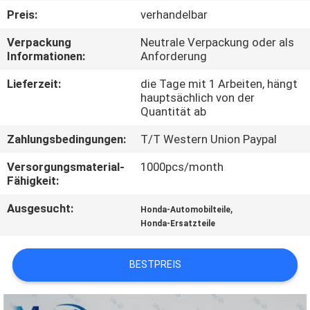
Preis:
verhandelbar
KONTAKTIERE
Verpackung
Neutrale Verpackung oder als
UNS
Informationen:
Anforderung
Lieferzeit:
die Tage mit 1 Arbeiten, hängt
FORDERN
hauptsächlich von der
Quantität ab
SIE
Zahlungsbedingungen:
T/T Western Union Paypal
EIN
ZITAT
Versorgungsmaterial-
1000pcs/month
Fähigkeit:
Ausgesucht:
,
SITEMAP
Honda-Automobilteile
Honda-Ersatzteile
PRIVACY
BESTPREIS
POLICY