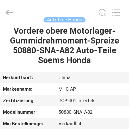
Linkway
Auto
Parts
Limited.
All
Autoteile Honda
Rights
Reserved.
Vordere obere Motorlager-
HEIM
Gummidrehmoment-Spreize
PRODUKTE
50880-SNA-A82 Auto-Teile
Soems Honda
ÜBER
UNS
Herkunftsort:
China
Markenname:
MHC AP
FABRIK-
Zertifizierung:
ISO9001 Intertek
AUSFLUG
Modellnummer:
50880-SNA-A82
QUALITÄTSKONTROLLE
Min Bestellmenge:
Verkäuflich