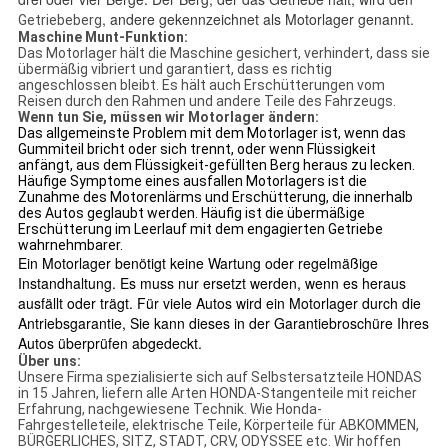
, andere gekennzeichnet als Motorlager genannt.
Getriebeberg
Maschine Munt-Funktion:
Das Motorlager hält die Maschine gesichert, verhindert, dass sie
übermäßig vibriert und garantiert, dass es richtig
angeschlossen bleibt. Es hält auch Erschütterungen vom
Reisen durch den Rahmen und andere Teile des Fahrzeugs.
Wenn tun Sie, müssen wir Motorlager ändern:
Das allgemeinste Problem mit dem Motorlager ist, wenn das
Gummiteil bricht oder sich trennt, oder wenn Flüssigkeit
anfängt, aus dem Flüssigkeit-gefüllten Berg heraus zu lecken.
Häufige Symptome eines ausfallen Motorlagers ist die
Zunahme des Motorenlärms und Erschütterung, die innerhalb
des Autos geglaubt werden. Häufig ist die übermäßige
Erschütterung im Leerlauf mit dem engagierten Getriebe
wahrnehmbarer.
Ein Motorlager benötigt keine Wartung oder regelmäßige
Instandhaltung. Es muss nur ersetzt werden, wenn es heraus
ausfällt oder trägt. Für viele Autos wird ein Motorlager durch die
Antriebsgarantie, Sie kann dieses in der Garantiebroschüre Ihres
Autos überprüfen abgedeckt.
Über uns:
Unsere Firma spezialisierte sich auf Selbstersatzteile HONDAS
in 15 Jahren, liefern alle Arten HONDA-Stangenteile mit reicher
Erfahrung, nachgewiesene Technik. Wie Honda-
Fahrgestelleteile, elektrische Teile, Körperteile für ABKOMMEN,
BÜRGERLICHES, SITZ, STADT, CRV, ODYSSEE etc. Wir hoffen