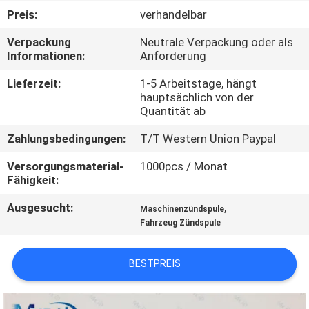
Preis:
verhandelbar
KONTAKTIERE
Verpackung
Neutrale Verpackung oder als
UNS
Informationen:
Anforderung
Lieferzeit:
1-5 Arbeitstage, hängt
FORDERN
hauptsächlich von der
Quantität ab
SIE
Zahlungsbedingungen:
T/T Western Union Paypal
EIN
ZITAT
Versorgungsmaterial-
1000pcs / Monat
Fähigkeit:
Ausgesucht:
,
SITEMAP
Maschinenzündspule
Fahrzeug Zündspule
PRIVACY
BESTPREIS
POLICY