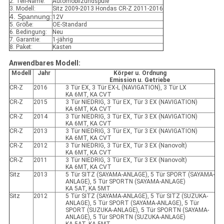
2. Teil-Name:
Automobilzündspule
3. Modell:
Sitz 2009-2013 Hondas CR-Z 2011-2016
4.
Spannung:
12V
5. Größe:
OE-Standard
6. Bedingung:
Neu
7. Garantie:
1-jährig
8. Paket:
Kasten
Anwendbares Modell:
Modell
Jahr
Körper u. Ordnung
Emission u. Getriebe
CR-Z
2016
3 Tür EX, 3 Tür EX-L (NAVIGATION), 3 Tür LX
KA 6MT, KA CVT
CR-Z
2015
3 Tür NIEDRIG, 3 Tür EX, Tür 3 EX (NAVIGATION)
KA 6MT, KA CVT
CR-Z
2014
3 Tür NIEDRIG, 3 Tür EX, Tür 3 EX (NAVIGATION)
KA 6MT, KA CVT
CR-Z
2013
3 Tür NIEDRIG, 3 Tür EX, Tür 3 EX (NAVIGATION)
KA 6MT, KA CVT
CR-Z
2012
3 Tür NIEDRIG, 3 Tür EX, Tür 3 EX (Nanovolt)
KA 6MT, KA CVT
CR-Z
2011
3 Tür NIEDRIG, 3 Tür EX, Tür 3 EX (Nanovolt)
KA 6MT, KA CVT
Sitz
2013
5 Tür SITZ (SAYAMA-ANLAGE), 5 Tür SPORT (SAYAMA-
ANLAGE), 5 Tür SPORTN (SAYAMA-ANLAGE)
KA 5AT, KA 5MT
Sitz
2012
5 Tür SITZ (SAYAMA-ANLAGE), 5 Tür SITZ (SUZUKA-
ANLAGE), 5 Tür SPORT (SAYAMA-ANLAGE), 5 Tür
SPORT (SUZUKA-ANLAGE), 5 Tür SPORTN (SAYAMA-
ANLAGE), 5 Tür SPORTN (SUZUKA-ANLAGE)