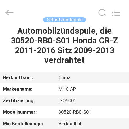
Linkway
Auto
Parts
Limited.
All
Selbstzündspule
Rights
Reserved.
Automobilzündspule, die
HEIM
30520-RB0-S01 Honda CR-Z
PRODUKTE
2011-2016 Sitz 2009-2013
verdrahtet
ÜBER
UNS
Herkunftsort:
China
Markenname:
MHC AP
FABRIK-
Zertifizierung:
ISO9001
AUSFLUG
Modellnummer:
30520-RB0-S01
QUALITÄTSKONTROLLE
Min Bestellmenge:
Verkäuflich