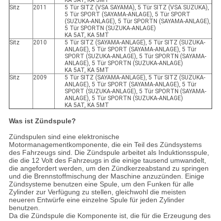
KA 5AT, KA 5MT
Sitz
2011
5 Tür SITZ (VSA SAYAMA), 5 Tür SITZ (VSA SUZUKA),
5 Tür SPORT (SAYAMA-ANLAGE), 5 Tür SPORT
(SUZUKA-ANLAGE), 5 Tür SPORTN (SAYAMA-ANLAGE),
5 Tür SPORTN (SUZUKA-ANLAGE)
KA 5AT, KA 5MT
Sitz
2010
5 Tür SITZ (SAYAMA-ANLAGE), 5 Tür SITZ (SUZUKA-
ANLAGE), 5 Tür SPORT (SAYAMA-ANLAGE), 5 Tür
SPORT (SUZUKA-ANLAGE), 5 Tür SPORTN (SAYAMA-
ANLAGE), 5 Tür SPORTN (SUZUKA-ANLAGE)
KA 5AT, KA 5MT
Sitz
2009
5 Tür SITZ (SAYAMA-ANLAGE), 5 Tür SITZ (SUZUKA-
ANLAGE), 5 Tür SPORT (SAYAMA-ANLAGE), 5 Tür
SPORT (SUZUKA-ANLAGE), 5 Tür SPORTN (SAYAMA-
ANLAGE), 5 Tür SPORTN (SUZUKA-ANLAGE)
KA 5AT, KA 5MT
Was ist Zündspule?
Zündspulen sind eine elektronische
Motormanagementkomponente, die ein Teil des Zündsystems
des Fahrzeugs sind. Die Zündspule arbeitet als Induktionsspule,
die die 12 Volt des Fahrzeugs in die einige tausend umwandelt,
die angefordert werden, um den Zündkerzeabstand zu springen
und die Brennstoffmischung der Maschine anzuzünden. Einige
Zündsysteme benutzen eine Spule, um den Funken für alle
Zylinder zur Verfügung zu stellen, gleichwohl die meisten
neueren Entwürfe eine einzelne Spule für jeden Zylinder
benutzen.
Da die Zündspule die Komponente ist, die für die Erzeugung des