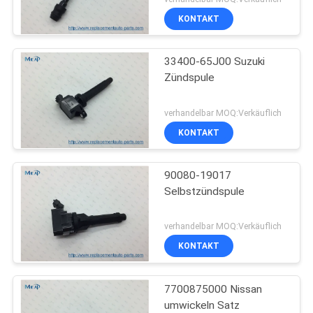
KONTAKT
33400-65J00 Suzuki
Zündspule
verhandelbar MOQ:Verkäuflich
KONTAKT
90080-19017
Selbstzündspule
verhandelbar MOQ:Verkäuflich
KONTAKT
7700875000 Nissan
umwickeln Satz