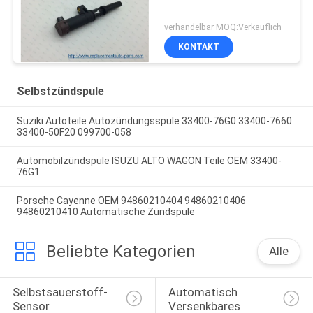
verhandelbar MOQ:Verkäuflich
KONTAKT
Selbstzündspule
Suziki Autoteile Autozündungsspule 33400-76G0 33400-7660
33400-50F20 099700-058
Automobilzündspule ISUZU ALTO WAGON Teile OEM 33400-
76G1
Porsche Cayenne OEM 94860210404 94860210406
94860210410 Automatische Zündspule
Beliebte Kategorien
Alle
Selbstsauerstoff-
Automatisch 
Sensor
Versenkbares 