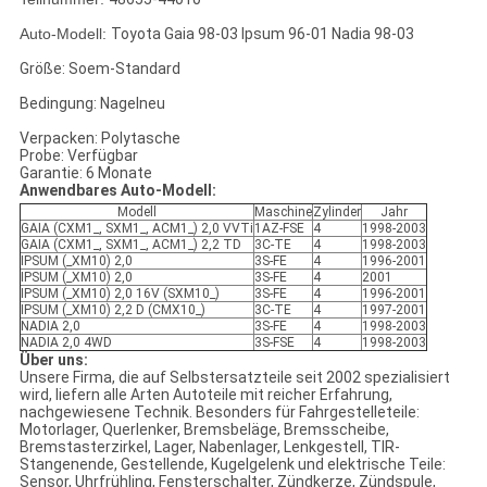
Auto-Modell:
Toyota Gaia 98-03 Ipsum 96-01 Nadia 98-03
Größe: Soem-Standard
Bedingung: Nagelneu
Verpacken: Polytasche
Probe: Verfügbar
Garantie: 6 Monate
Anwendbares Auto-Modell:
Modell
Maschine
Zylinder
Jahr
GAIA (CXM1_, SXM1_, ACM1_) 2,0 VVTi
1AZ-FSE
4
1998-2003
GAIA (CXM1_, SXM1_, ACM1_) 2,2 TD
3C-TE
4
1998-2003
IPSUM (_XM10) 2,0
3S-FE
4
1996-2001
IPSUM (_XM10) 2,0
3S-FE
4
2001
IPSUM (_XM10) 2,0 16V (SXM10_)
3S-FE
4
1996-2001
IPSUM (_XM10) 2,2 D (CMX10_)
3C-TE
4
1997-2001
NADIA 2,0
3S-FE
4
1998-2003
NADIA 2,0 4WD
3S-FSE
4
1998-2003
Über uns:
Unsere Firma, die auf Selbstersatzteile seit 2002 spezialisiert
wird, liefern alle Arten Autoteile mit reicher Erfahrung,
nachgewiesene Technik. Besonders für Fahrgestelleteile:
Motorlager, Querlenker, Bremsbeläge, Bremsscheibe,
Bremstasterzirkel, Lager, Nabenlager, Lenkgestell, TIR-
Stangenende, Gestellende, Kugelgelenk und elektrische Teile:
Sensor, Uhrfrühling, Fensterschalter, Zündkerze, Zündspule,