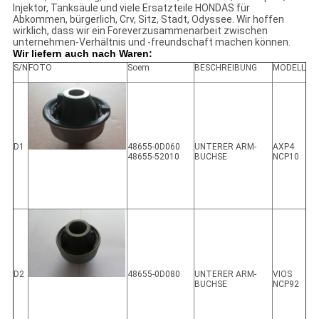
Injektor, Tanksäule und viele Ersatzteile HONDAS für
Abkommen, bürgerlich, Crv, Sitz, Stadt, Odyssee. Wir hoffen
wirklich, dass wir ein Foreverzusammenarbeit zwischen
unternehmen-Verhältnis und -freundschaft machen können.
Wir liefern auch nach Waren:
S/N
FOTO
Soem
BESCHREIBUNG
MODELL
D1
48655-0D060
UNTERER ARM-
AXP4
48655-52010
BUCHSE
NCP10
D2
48655-0D080
UNTERER ARM-
VIOS
BUCHSE
NCP92