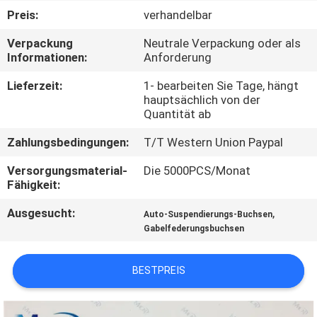
Preis:
verhandelbar
KONTAKTIERE
Verpackung
Neutrale Verpackung oder als
UNS
Informationen:
Anforderung
Lieferzeit:
1- bearbeiten Sie Tage, hängt
FORDERN
hauptsächlich von der
Quantität ab
SIE
Zahlungsbedingungen:
T/T Western Union Paypal
EIN
ZITAT
Versorgungsmaterial-
Die 5000PCS/Monat
Fähigkeit:
Ausgesucht:
,
SITEMAP
Auto-Suspendierungs-Buchsen
Gabelfederungsbuchsen
PRIVACY
BESTPREIS
POLICY