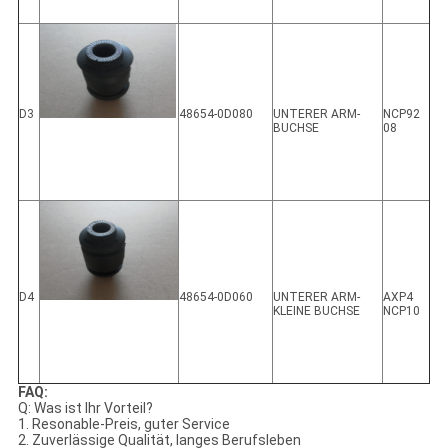
D3
48654-0D080
UNTERER ARM-
NCP92
BUCHSE
08
D4
48654-0D060
UNTERER ARM-
AXP4
KLEINE BUCHSE
NCP10
FAQ:
Q: Was ist Ihr Vorteil?
1.
Resonable-Preis, guter Service
2.
Zuverlässige Qualität, langes Berufsleben