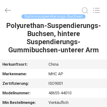
Linkway
Auto
Parts
Limited.
All
Gummisuspendierungs-Buchsen
Rights
Reserved.
Polyurethan-Suspendierungs-
HEIM
Buchsen, hintere
PRODUKTE
Suspendierungs-
Gummibuchsen-unterer Arm
ÜBER
UNS
Herkunftsort:
China
Markenname:
MHC AP
FABRIK-
Zertifizierung:
ISO9001
AUSFLUG
Modellnummer:
48655-44010
QUALITÄTSKONTROLLE
Min Bestellmenge:
Verkäuflich