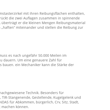
tasterzirkel mit ihren Reibungsflächen enthalten,
 drückt die zwei Auflagen zusammen in spinnende
 überträgt er die kleinen Mengen Reibungsmaterial
n „haften“ miteinander und stellen die Reibung zur
e muss es nach ungefähr 50.000 Meilen im
zu dauern. Um eine genauere Zahl für
s bauen. ein Mechaniker kann die Stärke der
ng, nachgewiesene Technik. Besonders für
ll, TIR-Stangenende, Gestellende, Kugelgelenk und
ONDAS für Abkommen, bürgerlich, Crv, Sitz, Stadt,
ft machen können.