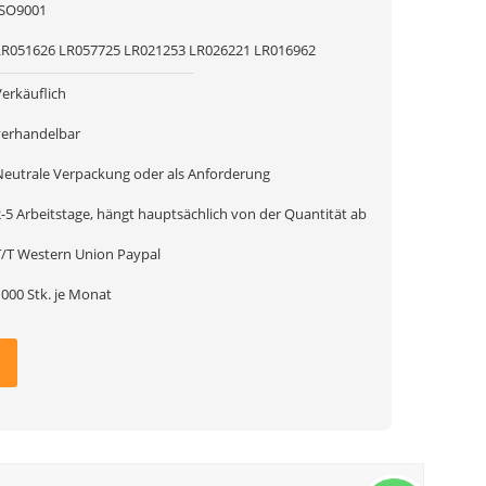
ISO9001
LR051626 LR057725 LR021253 LR026221 LR016962
Verkäuflich
verhandelbar
Neutrale Verpackung oder als Anforderung
2-5 Arbeitstage, hängt hauptsächlich von der Quantität ab
T/T Western Union Paypal
1000 Stk. je Monat