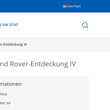
German
 EIN ZITAT
r-Entdeckung IV
nd Rover-Entdeckung IV
rmationen
China
MHC AP