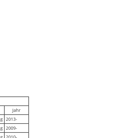
Jahr
ug
2013-
ug
2009-
ug
2010-