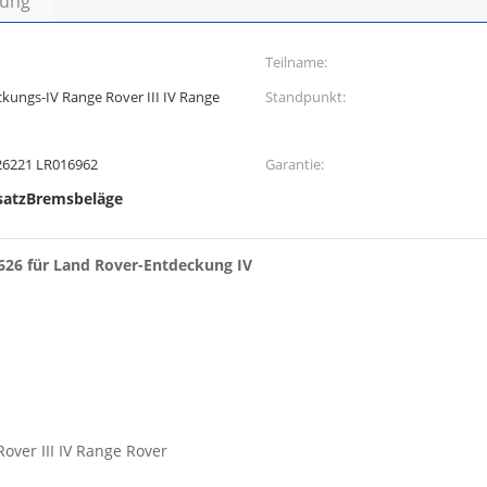
bung
Teilname:
kungs-IV Range Rover III IV Range
Standpunkt:
26221 LR016962
Garantie:
satzBremsbeläge
26 für Land Rover-Entdeckung IV
ver III IV Range Rover