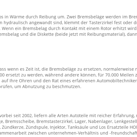
os in Wärme durch Reibung um. Zwei Bremsbeläge werden im Brems
n hydraulisch angewandt sind, klemmt der Tasterzirkel fest oder
Wenn ein Bremsbelag durch Kontakt mit einem Rotor erhitzt wird,
emsbelag und die Diskette (beide jetzt mit Reibungsmaterial), dan
 dass wenn es Zeit ist, die Bremsbeläge zu ersetzen, normalerweis
000 ersetzt zu werden, während andere können, für 70.000 Meilen 
 auf Ihre Ohren und den Rat eines erfahrenen Automobiltechniker
prüfen, um Abnutzung zu beschmutzen.
 vorbei seit 2002, liefern alle Arten Autoteile mit reicher Erfahru
ge, Bremsscheibe, Bremstasterzirkel, Lager, Nabenlager, Lenkgeste
er, Zündkerze, Zündspule, Injektor, Tanksäule und Los Ersatzteile H
zusammenarbeit zwischen unternehmen-Verhältnis und -freundscha