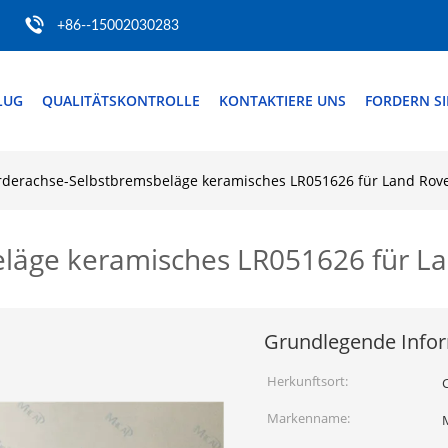
+86--15002030283
LUG
QUALITÄTSKONTROLLE
KONTAKTIERE UNS
FORDERN SIE
rderachse-Selbstbremsbeläge keramisches LR051626 für Land Rove
läge keramisches LR051626 für La
Grundlegende Info
Herkunftsort:
Markenname: