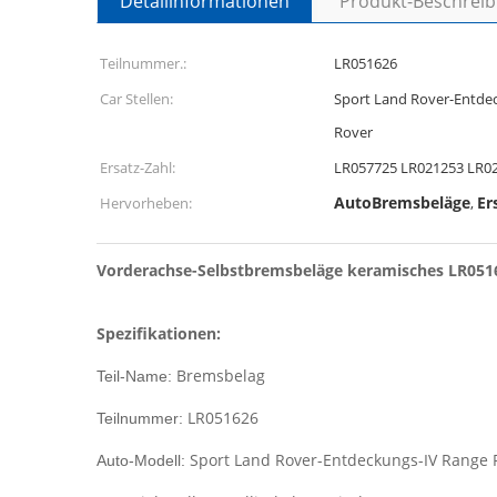
Detailinformationen
Produkt-Beschrei
Teilnummer.:
LR051626
Car Stellen:
Sport Land Rover-Entdec
Rover
Ersatz-Zahl:
LR057725 LR021253 LR0
AutoBremsbeläge
Er
Hervorheben:
,
Vorderachse-Selbstbremsbeläge keramisches LR0516
Spezifikationen:
Bremsbelag
Teil-Name:
LR051626
Teilnummer:
Sport Land Rover-Entdeckungs-IV Range Ro
Auto-Modell: