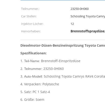
Teilnummer.:
23250-0H060
Car Stellen:
Schössling Toyota Camry
Injektor-Löcher:
12
Brennstoffspraydüse
Hervorheben:
Dieselmotor-Düsen-Benzineinspritzung Toyota Cam
Spezifikationen:
1.
Brennstoff-Einspritzdüse
Teil-Name:
2.
23250-0H060
Teilnummer:
3.
Schössling Toyota Camrys RAV4 Corolla
Auto-Modell:
4. Verpacken: Polytasche
5. Satz: PC 1 Satz-4
6. Größe: Soem