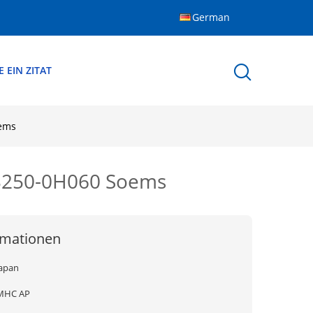
German
 EIN ZITAT
oems
23250-0H060 Soems
rmationen
Japan
MHC AP