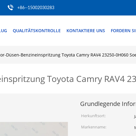
+86--15002030283
LUG
QUALITÄTSKONTROLLE
KONTAKTIERE UNS
FORDERN SIE
tor-Düsen-Benzineinspritzung Toyota Camry RAV4 23250-0H060 S
einspritzung Toyota Camry RAV4 
Grundlegende Info
Herkunftsort:
Markenname: