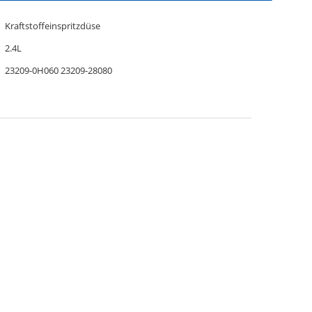
Kraftstoffeinspritzdüse
2.4L
23209-0H060 23209-28080