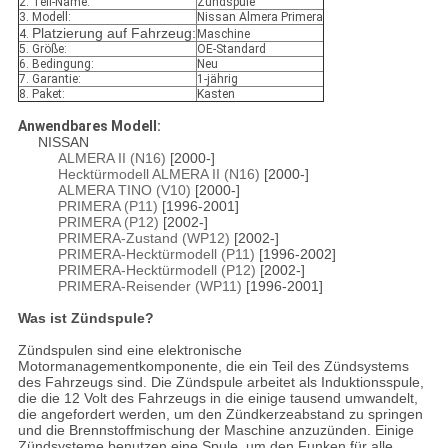
2. Teil-Name:
Zündspule
3. Modell:
Nissan Almera Primera
Platzierung auf Fahrzeug:
4.
Maschine
5. Größe:
OE-Standard
6. Bedingung:
Neu
7. Garantie:
1-jährig
8. Paket:
Kasten
Anwendbares Modell:
NISSAN
ALMERA II (N16)
[2000-]
Hecktürmodell ALMERA II (N16)
[2000-]
ALMERA TINO (V10)
[2000-]
PRIMERA (P11)
[1996-2001]
PRIMERA (P12)
[2002-]
PRIMERA-Zustand (WP12)
[2002-]
PRIMERA-Hecktürmodell (P11)
[1996-2002]
PRIMERA-Hecktürmodell (P12)
[2002-]
PRIMERA-Reisender (WP11)
[1996-2001]
Was ist Zündspule?
Zündspulen sind eine elektronische
Motormanagementkomponente, die ein Teil des Zündsystems
des Fahrzeugs sind. Die Zündspule arbeitet als Induktionsspule,
die die 12 Volt des Fahrzeugs in die einige tausend umwandelt,
die angefordert werden, um den Zündkerzeabstand zu springen
und die Brennstoffmischung der Maschine anzuzünden. Einige
Zündsysteme benutzen eine Spule, um den Funken für alle