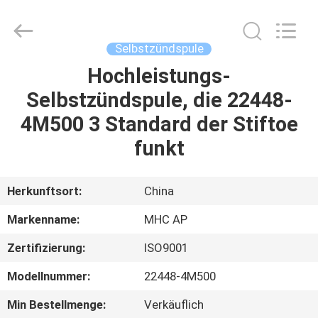
Linkway
Auto
Parts
Limited.
All
Selbstzündspule
Rights
Reserved.
Hochleistungs-
HEIM
Selbstzündspule, die 22448-
PRODUKTE
4M500 3 Standard der Stiftoe
funkt
ÜBER
UNS
Herkunftsort:
China
Markenname:
MHC AP
FABRIK-
Zertifizierung:
ISO9001
AUSFLUG
Modellnummer:
22448-4M500
QUALITÄTSKONTROLLE
Min Bestellmenge:
Verkäuflich