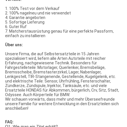
1.
100% Test vor dem Verkauf
2.
100% nagelneu und nie verwendet
4.
Garantie angeboten
5.
Sofortige Lieferung
6.
Guter Ruf
7.
Matcherstausrüstung genau für eine perfekte Passform,
einfach zu installieren
Über uns:
Unsere Firma, die auf Selbstersatzteile in 15 Jahren
spezialisiert wird, liefern alle Arten Autoteile mit reicher
Erfahrung, nachgewiesene Technik. Besonders für
Fahrgestelleteile: Motorlager, Querlenker, Bremsbeläge,
Bremsscheibe, Bremstasterzirkel, Lager, Nabenlager,
Lenkgestell, TIR-Stangenende, Gestellende, Kugelgelenk, etc.
und elektrische Teile: Sensor, Uhrfrühling, Fensterschalter,
Zündkerze, Zündspule, Injektor, Tanksäule, etc. und viele
Ersatzteile HONDAS für Abkommen, bürgerlich, Crv, Sitz, Stadt,
Odyssee. Auch Körperteile für BMW.
Wir schauen vorwärts, dass mehr und mehr Überseefreunde
unsere Familie für weitere Entwicklung in den Ersatzteilen sich
anschließen!
FAQ:
Q1: Wie man ein Zitat erhält?