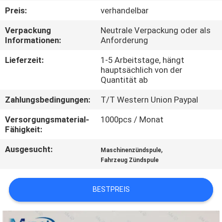
Preis:
verhandelbar
KONTAKTIERE
Verpackung
Neutrale Verpackung oder als
UNS
Informationen:
Anforderung
Lieferzeit:
1-5 Arbeitstage, hängt
FORDERN
hauptsächlich von der
Quantität ab
SIE
Zahlungsbedingungen:
T/T Western Union Paypal
EIN
ZITAT
Versorgungsmaterial-
1000pcs / Monat
Fähigkeit:
Ausgesucht:
,
SITEMAP
Maschinenzündspule
Fahrzeug Zündspule
PRIVACY
BESTPREIS
POLICY