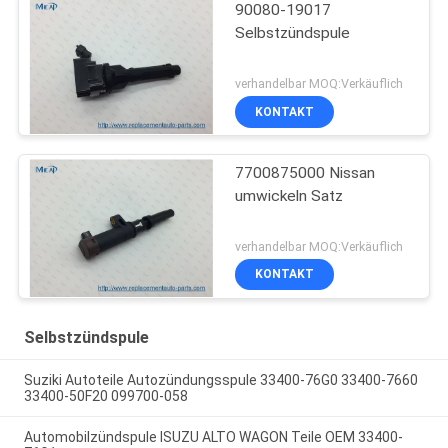
90080-19017
Selbstzündspule
verhandelbar MOQ:Verkäuflich
KONTAKT
7700875000 Nissan
umwickeln Satz
verhandelbar MOQ:Verkäuflich
KONTAKT
Selbstzündspule
Suziki Autoteile Autozündungsspule 33400-76G0 33400-7660
33400-50F20 099700-058
Automobilzündspule ISUZU ALTO WAGON Teile OEM 33400-