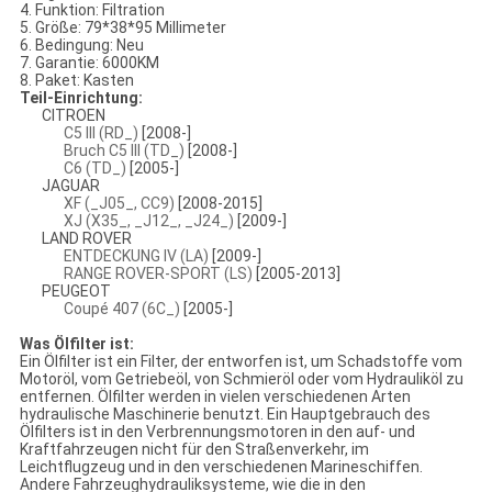
4. Funktion: Filtration
5. Größe: 79*38*95 Millimeter
6. Bedingung: Neu
7. Garantie: 6000KM
8. Paket: Kasten
Teil-Einrichtung:
CITROEN
C5 III (RD_)
[2008-]
Bruch C5 III (TD_)
[2008-]
C6 (TD_)
[2005-]
JAGUAR
XF (_J05_, CC9)
[2008-2015]
XJ (X35_, _J12_, _J24_)
[2009-]
LAND ROVER
ENTDECKUNG IV (LA)
[2009-]
RANGE ROVER-SPORT (LS)
[2005-2013]
PEUGEOT
Coupé 407 (6C_)
[2005-]
Was Ölfilter ist:
Ein Ölfilter ist ein Filter, der entworfen ist, um Schadstoffe vom
Motoröl, vom Getriebeöl, von Schmieröl oder vom Hydrauliköl zu
entfernen. Ölfilter werden in vielen verschiedenen Arten
hydraulische Maschinerie benutzt. Ein Hauptgebrauch des
Ölfilters ist in den Verbrennungsmotoren in den auf- und
Kraftfahrzeugen nicht für den Straßenverkehr, im
Leichtflugzeug und in den verschiedenen Marineschiffen.
Andere Fahrzeughydrauliksysteme, wie die in den