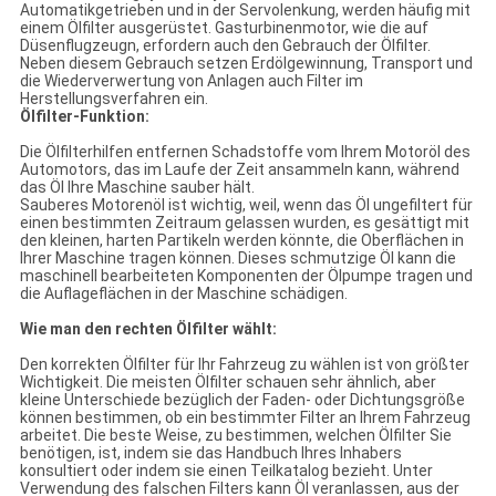
Automatikgetrieben und in der Servolenkung, werden häufig mit
einem Ölfilter ausgerüstet. Gasturbinenmotor, wie die auf
Düsenflugzeugn, erfordern auch den Gebrauch der Ölfilter.
Neben diesem Gebrauch setzen Erdölgewinnung, Transport und
die Wiederverwertung von Anlagen auch Filter im
Herstellungsverfahren ein.
Ölfilter-Funktion:
Die Ölfilterhilfen entfernen Schadstoffe vom Ihrem Motoröl des
Automotors, das im Laufe der Zeit ansammeln kann, während
das Öl Ihre Maschine sauber hält.
Sauberes Motorenöl ist wichtig, weil, wenn das Öl ungefiltert für
einen bestimmten Zeitraum gelassen wurden, es gesättigt mit
den kleinen, harten Partikeln werden könnte, die Oberflächen in
Ihrer Maschine tragen können. Dieses schmutzige Öl kann die
maschinell bearbeiteten Komponenten der Ölpumpe tragen und
die Auflageflächen in der Maschine schädigen.
Wie man den rechten Ölfilter wählt:
Den korrekten Ölfilter für Ihr Fahrzeug zu wählen ist von größter
Wichtigkeit. Die meisten Ölfilter schauen sehr ähnlich, aber
kleine Unterschiede bezüglich der Faden- oder Dichtungsgröße
können bestimmen, ob ein bestimmter Filter an Ihrem Fahrzeug
arbeitet. Die beste Weise, zu bestimmen, welchen Ölfilter Sie
benötigen, ist, indem sie das Handbuch Ihres Inhabers
konsultiert oder indem sie einen Teilkatalog bezieht. Unter
Verwendung des falschen Filters kann Öl veranlassen, aus der