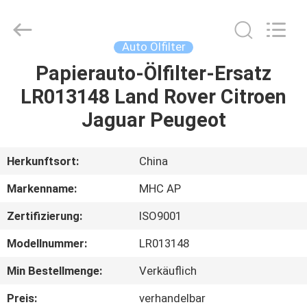
Linkway
Auto
Parts
Limited.
All
Auto Ölfilter
Rights
Reserved.
Papierauto-Ölfilter-Ersatz
HEIM
LR013148 Land Rover Citroen
PRODUKTE
Jaguar Peugeot
ÜBER
Herkunftsort:
China
UNS
Markenname:
MHC AP
Zertifizierung:
ISO9001
FABRIK-
Modellnummer:
LR013148
AUSFLUG
Min Bestellmenge:
Verkäuflich
QUALITÄTSKONTROLLE
Preis:
verhandelbar