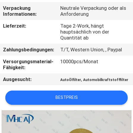
Verpackung
Neutrale Verpackung oder als
KONTAKTIERE
Informationen:
Anforderung
UNS
Lieferzeit:
Tage 2-Work, hängt
hauptsächlich von der
Quantität ab
FORDERN
Zahlungsbedingungen:
T/T, Western Union, , Paypal
SIE
EIN
Versorgungsmaterial-
10000pcs/Monat
Fähigkeit:
ZITAT
Ausgesucht:
,
AutoÖlfilter
Automobilkraftstofffilter
SITEMAP
BESTPREIS
PRIVACY
POLICY