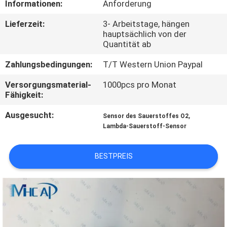
Informationen:
Anforderung
KONTAKTIERE
Lieferzeit:
3- Arbeitstage, hängen
hauptsächlich von der
UNS
Quantität ab
Zahlungsbedingungen:
T/T Western Union Paypal
FORDERN
Versorgungsmaterial-
1000pcs pro Monat
SIE
Fähigkeit:
EIN
Ausgesucht:
,
Sensor des Sauerstoffes O2
ZITAT
Lambda-Sauerstoff-Sensor
SITEMAP
BESTPREIS
PRIVACY
POLICY