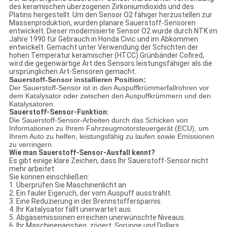
des keramischen überzogenen Zirkoniumdioxids und des
Platins hergestellt. Um den Sensor O2 fähiger herzustellen zur
Massenproduktion, wurden planare Sauerstoff-Sensoren
entwickelt. Dieser modernisierte Sensor O2 wurde durch NTK im
Jahre 1990 für Gebrauch in Honda Civic und im Abkommen
entwickelt. Gemacht unter Verwendung der Schichten der
hohen Temperatur keramischer (HTCC) Grünbänder Cofired,
wird die gegenwärtige Art des Sensors leistungsfähiger als die
ursprünglichen Art-Sensoren gemacht.
Sauerstoff-Sensor installieren Position:
Der Sauerstoff-Sensor ist in den Auspuffkrümmerfallrohren vor
dem Katalysator oder zwischen den Auspuffkrümmern und den
Katalysatoren.
Sauerstoff-Sensor-Funktion:
Die Sauerstoff-Sensor-Arbeiten durch das Schicken von
Informationen zu Ihrem Fahrzeugmotorsteuergerät (ECU), um
Ihrem Auto zu helfen, leistungsfähig zu laufen sowie Emissionen
zu verringern.
Wie man Sauerstoff-Sensor-Ausfall kennt?
Es gibt einige klare Zeichen, dass Ihr Sauerstoff-Sensor nicht
mehr arbeitet.
Sie können einschließen:
1. Überprüfen Sie Maschinenlicht an
2. Ein fauler Eigeruch, der vom Auspuff ausstrahlt.
3. Eine Reduzierung in der Brennstoffersparnis.
4. Ihr Katalysator fällt unerwartet aus.
5. Abgasemissionen erreichen unerwünschte Niveaus.
6. Ihr Maschinenanstieg, zögert, Sprünge und Dollars.