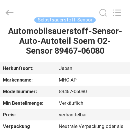
Linkway
Auto
Parts
Limited.
All
Selbstsauerstoff-Sensor
Rights
Reserved.
Automobilsauerstoff-Sensor-
HEIM
Auto-Autoteil Soem O2-
PRODUKTE
Sensor 89467-06080
ÜBER
Herkunftsort:
Japan
UNS
Markenname:
MHC AP
Modellnummer:
89467-06080
FABRIK-
Min Bestellmenge:
Verkäuflich
AUSFLUG
Preis:
verhandelbar
QUALITÄTSKONTROLLE
Verpackung
Neutrale Verpackung oder als