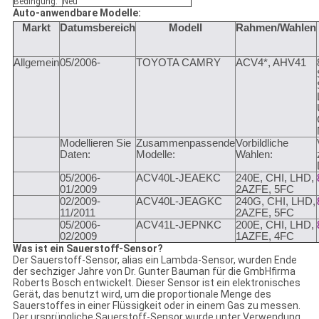
Bedingung:
Neu
Auto-anwendbare Modelle:
Markt
Datumsbereich
Modell
Rahmen/Wahlen
Allgemein
05/2006-
TOYOTA CAMRY
ACV4*, AHV41
Modellieren Sie
Zusammenpassende
Vorbildliche
Daten:
Modelle:
Wahlen:
05/2006-
ACV40L-JEAEKC
240E, CHI, LHD,
01/2009
2AZFE, 5FC
02/2009-
ACV40L-JEAGKC
240G, CHI, LHD,
11/2011
2AZFE, 5FC
05/2006-
ACV41L-JEPNKC
200E, CHI, LHD,
02/2009
1AZFE, 4FC
Was ist ein Sauerstoff-Sensor?
Der Sauerstoff-Sensor, alias ein Lambda-Sensor, wurden Ende
der sechziger Jahre von Dr. Gunter Bauman für die GmbHfirma
Roberts Bosch entwickelt. Dieser Sensor ist ein elektronisches
Gerät, das benutzt wird, um die proportionale Menge des
Sauerstoffes in einer Flüssigkeit oder in einem Gas zu messen.
Der ursprüngliche Sauerstoff-Sensor wurde unter Verwendung