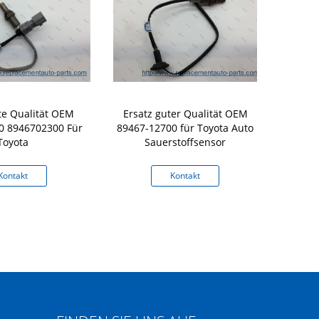
te Qualität OEM
Ersatz guter Qualität OEM
Auto Parts 
0 8946702300 Für
89467-12700 für Toyota Auto
sensor OE
Toyota
Sauerstoffsensor
Mitsubishi
Kontakt
Kontakt
K