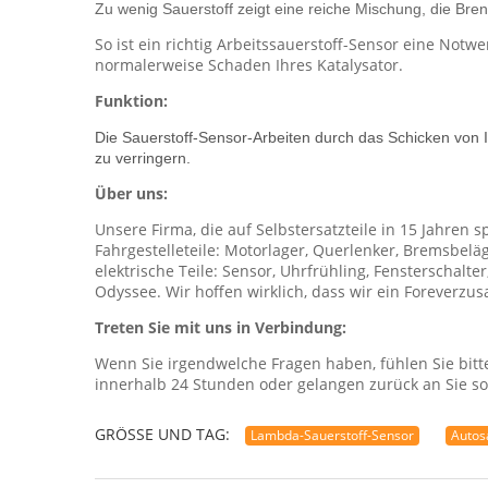
Zu wenig Sauerstoff zeigt eine reiche Mischung, die Bre
So ist ein richtig Arbeitssauerstoff-Sensor eine Notw
normalerweise Schaden Ihres Katalysator.
Funktion:
Die Sauerstoff-Sensor-Arbeiten durch das Schicken von 
zu verringern.
Über uns:
Unsere Firma, die auf Selbstersatzteile in 15 Jahren s
Fahrgestelleteile: Motorlager, Querlenker, Bremsbelä
elektrische Teile: Sensor, Uhrfrühling, Fensterschalt
Odyssee. Wir hoffen wirklich, dass wir ein Forever
Treten Sie mit uns in Verbindung:
Wenn Sie irgendwelche Fragen haben, fühlen Sie bitte 
innerhalb 24 Stunden oder gelangen zurück an Sie so
GRÖSSE UND TAG:
Lambda-Sauerstoff-Sensor
Autos