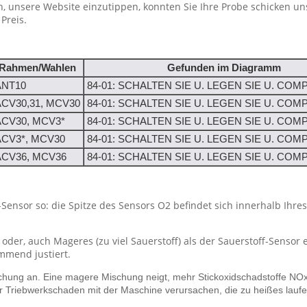
n, unsere Website einzutippen, konnten Sie Ihre Probe schicken u
Preis.
Rahmen/Wahlen
Gefunden im Diagramm
ANT10
84-01: SCHALTEN SIE U. LEGEN SIE U. CO
ACV30,31, MCV30
84-01: SCHALTEN SIE U. LEGEN SIE U. CO
ACV30, MCV3*
84-01: SCHALTEN SIE U. LEGEN SIE U. CO
ACV3*, MCV30
84-01: SCHALTEN SIE U. LEGEN SIE U. CO
ACV36, MCV36
84-01: SCHALTEN SIE U. LEGEN SIE U. CO
f-Sensor so: die Spitze des Sensors O2 befindet sich innerhalb Ihre
 oder, auch Mageres (zu viel Sauerstoff) als der Sauerstoff-Sensor
mend justiert.
chung an. Eine magere Mischung neigt, mehr Stickoxidschadstoffe NOx 
 Triebwerkschaden mit der Maschine verursachen, die zu heißes laufen