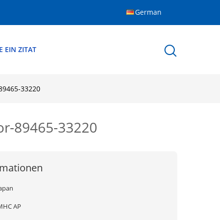
German
 EIN ZITAT
-89465-33220
or-89465-33220
rmationen
Japan
MHC AP