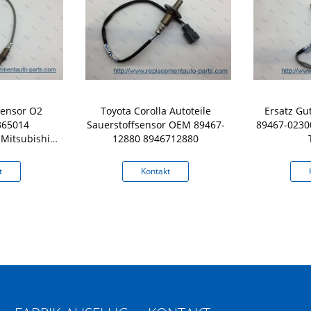
Sensor O2
Toyota Corolla Autoteile
Ersatz Gu
365014
Sauerstoffsensor OEM 89467-
89467-0230
Mitsubishi
12880 8946712880
er
t
Kontakt