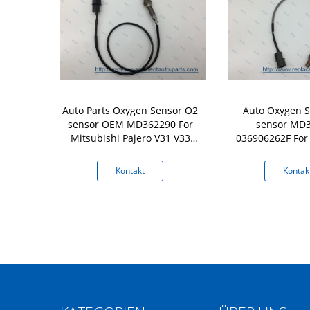
ualität OEM
Auto Parts Oxygen Sensor O2
Auto Oxygen 
 Toyota Auto
sensor OEM MD362290 For
sensor MD
fsensor
Mitsubishi Pajero V31 V33
036906262F For 
4G64
Chrysl
kt
Kontakt
Kontak