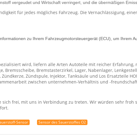
nnstoff vergeudet und Wirtschaft verringert, und die übermäßigen Emi
endigkeit für jedes mögliches Fahrzeug. Die Vernachlässigung, eine
Informationen zu Ihrem Fahrzeugmotorsteuergerät (ECU), um Ihrem Auto
pezialisiert wird, liefern alle Arten Autoteile mit reicher Erfahrun
ge, Bremsscheibe, Bremstasterzirkel, Lager, Nabenlager, Lenkgeste
er, Zündkerze, Zündspule, Injektor, Tanksäule und Los Ersatzteile H
zusammenarbeit zwischen unternehmen-Verhältnis und -freundscha
sich frei, mit uns in Verbindung zu treten. Wir würden sehr froh s
fort.
auerstoff-Sensor
Sensor des Sauerstoffes O2