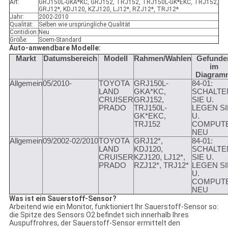
Art:
GRJ150L-GKA*KC, GRJ152, TRJ152, TRJ150L-GK*EKC, TRJ152,
GRJ12*, KDJ120, KZJ120, LJ12*, RZJ12*, TRJ12*
Jahr:
2002-2010
Qualität:
Selben wie ursprüngliche Qualität
Contidion:
Neu
Größe:
Soem-Standard
Auto-anwendbare Modelle:
Markt
Datumsbereich
Modell
Rahmen/Wahlen
Gefunde
im
Diagram
Allgemein
05/2010-
TOYOTA
GRJ150L-
84-01:
LAND
GKA*KC,
SCHALTE
CRUISER
GRJ152,
SIE U.
PRADO
TRJ150L-
LEGEN SI
GK*EKC,
U.
TRJ152
COMPUT
NEU
Allgemein
09/2002-02/2010
TOYOTA
GRJ12*,
84-01:
LAND
KDJ120,
SCHALTE
CRUISER
KZJ120, LJ12*,
SIE U.
PRADO
RZJ12*, TRJ12*
LEGEN SI
U.
COMPUT
NEU
Was ist ein Sauerstoff-Sensor?
Arbeitend wie ein Monitor, funktioniert Ihr Sauerstoff-Sensor so:
die Spitze des Sensors O2 befindet sich innerhalb Ihres
Auspuffrohres, der Sauerstoff-Sensor ermittelt den