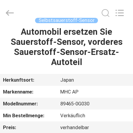
Linkway
Auto
Parts
Limited.
All
Selbstsauerstoff-Sensor
Rights
Reserved.
Automobil ersetzen Sie
HEIM
Sauerstoff-Sensor, vorderes
PRODUKTE
Sauerstoff-Sensor-Ersatz-
Autoteil
ÜBER
UNS
Herkunftsort:
Japan
Markenname:
MHC AP
FABRIK-
Modellnummer:
89465-0G030
AUSFLUG
Min Bestellmenge:
Verkäuflich
QUALITÄTSKONTROLLE
Preis:
verhandelbar