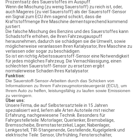
Prozentsatz des Sauerstoffes im Auspuff.
Wenn die Mischung (zu wenig Sauerstoff) zu reich ist, oder,
auch Mageres (zu viel Sauerstoff) als der Sauerstoff-Sensor
ein Signal zum ECU ihm sagend schickt, dass die
Kraftstoffmenge Ihre Maschine dementsprechend kommend
justiert.
Die falsche Mischung des Benzins und des Sauerstoffes kann
Schadstoffe erhöhen, die Ihren Fahrzeugauspuff
herausnehmen, dadurch sie schädigen sie die Umwelt, sowie
möglicherweise veranlassen Ihren Katalysator, Ihre Maschine zu
verlassen oder sogar zu beschädigen.
So ist ein richtig Arbeitssauerstoff-Sensor eine Notwendigkeit
für jedes mögliches Fahrzeug. Die Vernachlässigung, einen
schlechten Sauerstoff-Sensor zu ersetzen ergibt
normalerweise Schaden Ihres Katalysator.
Funktion:
Die Sauerstoff-Sensor-Arbeiten durch das Schicken von
Informationen zu Ihrem Fahrzeugmotorsteuergerät (ECU), um
Ihrem Auto zu helfen, leistungsfähig zu laufen sowie Emissionen
zu verringern.
Über uns:
Unsere Firma, die auf Selbstersatzteile in 15 Jahren
spezialisiert wird, liefern alle Arten Autoteile mit reicher
Erfahrung, nachgewiesene Technik. Besonders für
Fahrgestelleteile: Motorlager, Querlenker, Bremsbeläge,
Bremsscheibe, Bremstasterzirkel, Lager, Nabenlager,
Lenkgestell, TIR-Stangenende, Gestellende, Kugelgelenk und
elektrische Teile: Sensor, Uhrfrühling, Fensterschalter,