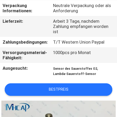
Verpackung
Neutrale Verpackung oder als
KONTAKTIERE
Informationen:
Anforderung
UNS
Lieferzeit:
Arbeit 3 Tage, nachdem
Zahlung empfangen worden
ist
FORDERN
Zahlungsbedingungen:
T/T Western Union Paypal
SIE
Versorgungsmaterial-
1000pcs pro Monat
EIN
Fähigkeit:
ZITAT
Ausgesucht:
,
Sensor des Sauerstoffes O2
Lambda-Sauerstoff-Sensor
SITEMAP
BESTPREIS
PRIVACY
POLICY