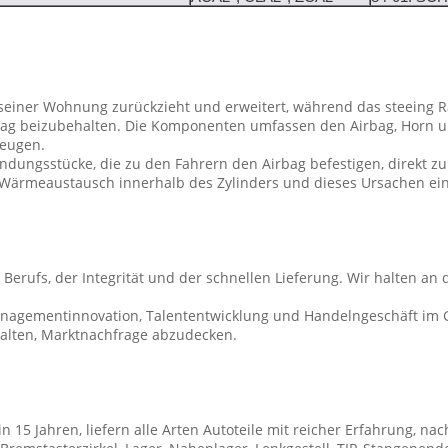
 seiner Wohnung zurückzieht und erweitert, während das steeing Rad
bag beizubehalten. Die Komponenten umfassen den Airbag, Horn un
zeugen.
ndungsstücke, die zu den Fahrern den Airbag befestigen, direkt z
 Wärmeaustausch innerhalb des Zylinders und dieses Ursachen ei
 Berufs, der Integrität und der schnellen Lieferung. Wir halten a
anagementinnovation, Talententwicklung und Handelngeschäft im Glo
halten, Marktnachfrage abzudecken.
 in 15 Jahren, liefern alle Arten Autoteile mit reicher Erfahrung, n