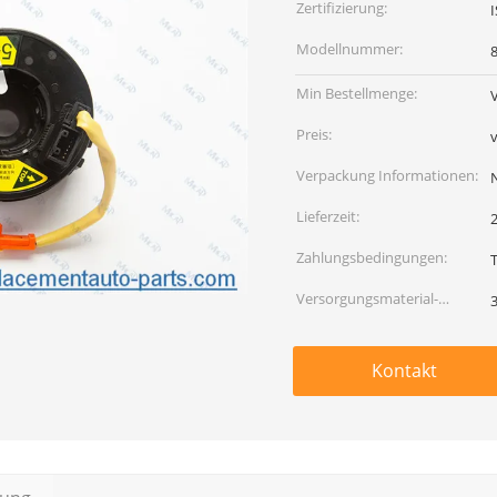
Zertifizierung:
Modellnummer:
Min Bestellmenge:
Preis:
Verpackung Informationen:
Lieferzeit:
Zahlungsbedingungen:
Versorgungsmaterial-
Fähigkeit:
Kontakt