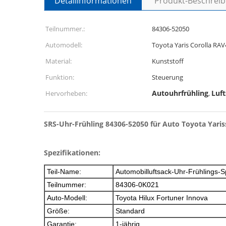
Detailinformationen
Produkt-Beschrei
Teilnummer.:
84306-52050
Automodell:
Toyota Yaris Corolla RAV
Material:
Kunststoff
Funktion:
Steuerung
Autouhrfrühling
Luft
Hervorheben:
,
SRS-Uhr-Frühling 84306-52050 für Auto Toyota Yariss
Spezifikationen:
Teil-Name:
Automobilluftsack-Uhr-Frühlings-S
Teilnummer:
84306-0K021
Auto-Modell:
Toyota Hilux Fortuner Innova
Größe:
Standard
Garantie:
1-jährig