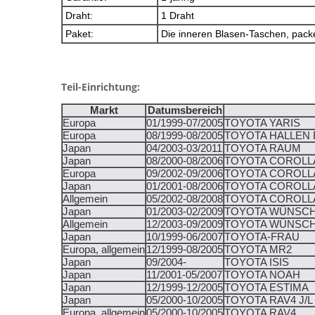
Draht:
1 Draht
Paket:
Die inneren Blasen-Taschen, pack
Teil-Einrichtung:
Markt
Datumsbereich
Europa
01/1999-07/2005
TOYOTA YARIS
Europa
08/1999-08/2005
TOYOTA HALLEN 
Japan
04/2003-03/2011
TOYOTA RAUM
Japan
08/2000-08/2006
TOYOTA COROLLA
Europa
09/2002-09/2006
TOYOTA COROLL
Japan
01/2001-08/2006
TOYOTA COROLL
Allgemein
05/2002-08/2008
TOYOTA COROLL
Japan
01/2003-02/2009
TOYOTA WÜNSC
Allgemein
12/2003-09/2009
TOYOTA WÜNSC
Japan
10/1999-06/2007
TOYOTA-FRAU
Europa, allgemein
12/1999-08/2005
TOYOTA MR2
Japan
09/2004-
TOYOTA ISIS
Japan
11/2001-05/2007
TOYOTA NOAH
Japan
12/1999-12/2005
TOYOTA ESTIMA
Japan
05/2000-10/2005
TOYOTA RAV4 J/L
Europa, allgemein
05/2000-10/2005
TOYOTA RAV4