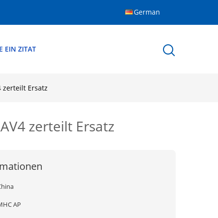
German
 EIN ZITAT
zerteilt Ersatz
AV4 zerteilt Ersatz
rmationen
China
MHC AP