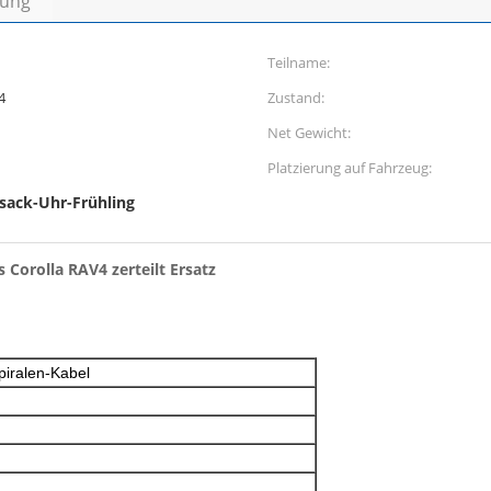
bung
Teilname:
4
Zustand:
Net Gewicht:
Platzierung auf Fahrzeug:
sack-Uhr-Frühling
 Corolla RAV4 zerteilt Ersatz
piralen-Kabel