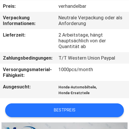
Preis:
verhandelbar
KONTAKTIERE
Verpackung
Neutrale Verpackung oder als
UNS
Informationen:
Anforderung
Lieferzeit:
2 Arbeitstage, hängt
FORDERN
hauptsächlich von der
Quantität ab
SIE
Zahlungsbedingungen:
T/T Western Union Paypal
EIN
ZITAT
Versorgungsmaterial-
1000pcs/month
Fähigkeit:
Ausgesucht:
,
SITEMAP
Honda-Automobilteile
Honda-Ersatzteile
PRIVACY
BESTPREIS
POLICY