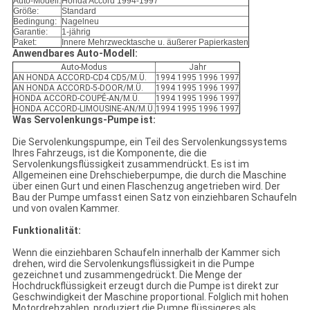
Auto-Modell:
Honda Accord 1994-1997
Größe:
Standard
Bedingung:
Nagelneu
Garantie:
1-jährig
Paket:
Innere Mehrzwecktasche u. äußerer Papierkasten
Anwendbares Auto-Modell:
Auto-Modus
Jahr
AN HONDA ACCORD-CD4 CD5/M.Ü.
1994 1995 1996 1997
AN HONDA ACCORD-5-DOOR/M.Ü.
1994 1995 1996 1997
HONDA ACCORD-COUPÉ-AN/M.Ü.
1994 1995 1996 1997
HONDA ACCORD-LIMOUSINE-AN/M.Ü.
1994 1995 1996 1997
Was Servolenkungs-Pumpe ist:
Die Servolenkungspumpe, ein Teil des Servolenkungssystems
Ihres Fahrzeugs, ist die Komponente, die die
Servolenkungsflüssigkeit zusammendrückt. Es ist im
Allgemeinen eine Drehschieberpumpe, die durch die Maschine
über einen Gurt und einen Flaschenzug angetrieben wird. Der
Bau der Pumpe umfasst einen Satz von einziehbaren Schaufeln
und von ovalen Kammer.
Funktionalität:
Wenn die einziehbaren Schaufeln innerhalb der Kammer sich
drehen, wird die Servolenkungsflüssigkeit in die Pumpe
gezeichnet und zusammengedrückt. Die Menge der
Hochdruckflüssigkeit erzeugt durch die Pumpe ist direkt zur
Geschwindigkeit der Maschine proportional. Folglich mit hohen
Motordrehzahlen, produziert die Pumpe flüssigeres als