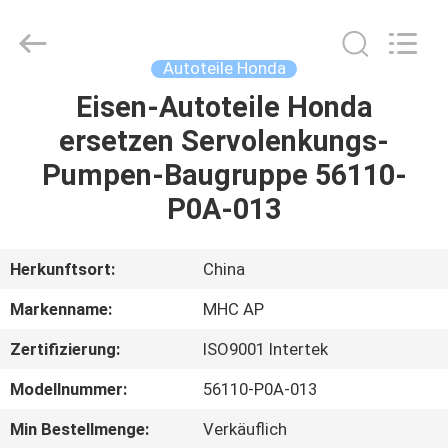
Linkway
Auto
Parts
Limited.
All
Autoteile Honda
Rights
Reserved.
Eisen-Autoteile Honda
HEIM
ersetzen Servolenkungs-
PRODUKTE
Pumpen-Baugruppe 56110-
P0A-013
ÜBER
UNS
Herkunftsort:
China
Markenname:
MHC AP
FABRIK-
Zertifizierung:
ISO9001 Intertek
AUSFLUG
Modellnummer:
56110-P0A-013
QUALITÄTSKONTROLLE
Min Bestellmenge:
Verkäuflich