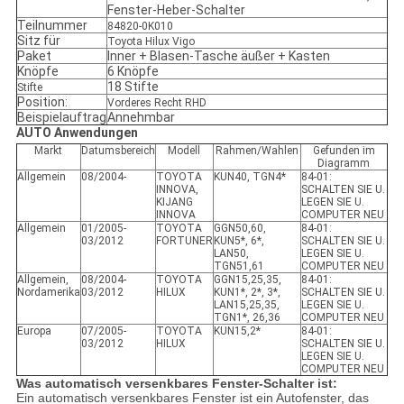
Fenster-Heber-Schalter
Teilnummer
84820-0K010
Sitz für
Toyota Hilux Vigo
Paket
Inner + Blasen-Tasche äußer + Kasten
Knöpfe
6 Knöpfe
18 Stifte
Stifte
Position:
Vorderes Recht RHD
Beispielauftrag
Annehmbar
AUTO Anwendungen
Markt
Datumsbereich
Modell
Rahmen/Wahlen
Gefunden im
Diagramm
Allgemein
08/2004-
TOYOTA
KUN40, TGN4*
84-01:
INNOVA,
SCHALTEN SIE U.
KIJANG
LEGEN SIE U.
INNOVA
COMPUTER NEU
Allgemein
01/2005-
TOYOTA
GGN50,60,
84-01:
03/2012
FORTUNER
KUN5*, 6*,
SCHALTEN SIE U.
LAN50,
LEGEN SIE U.
TGN51,61
COMPUTER NEU
Allgemein,
08/2004-
TOYOTA
GGN15,25,35,
84-01:
Nordamerika
03/2012
HILUX
KUN1*, 2*, 3*,
SCHALTEN SIE U.
LAN15,25,35,
LEGEN SIE U.
TGN1*, 26,36
COMPUTER NEU
Europa
07/2005-
TOYOTA
KUN15,2*
84-01:
03/2012
HILUX
SCHALTEN SIE U.
LEGEN SIE U.
COMPUTER NEU
Was automatisch versenkbares Fenster-Schalter ist:
Ein automatisch versenkbares Fenster ist ein Autofenster, das