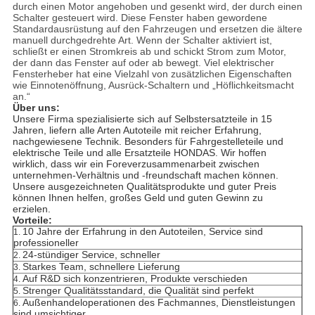
durch einen Motor angehoben und gesenkt wird, der durch einen
Schalter gesteuert wird. Diese Fenster haben gewordene
Standardausrüstung auf den Fahrzeugen und ersetzen die ältere
manuell durchgedrehte Art. Wenn der Schalter aktiviert ist,
schließt er einen Stromkreis ab und schickt Strom zum Motor,
der dann das Fenster auf oder ab bewegt. Viel elektrischer
Fensterheber hat eine Vielzahl von zusätzlichen Eigenschaften
wie Einnotenöffnung, Ausrück-Schaltern und „Höflichkeitsmacht
an.“
Über uns:
Unsere Firma spezialisierte sich auf Selbstersatzteile in 15
Jahren, liefern alle Arten Autoteile mit reicher Erfahrung,
nachgewiesene Technik. Besonders für Fahrgestelleteile und
elektrische Teile und alle Ersatzteile HONDAS.
Wir hoffen
wirklich, dass wir ein Foreverzusammenarbeit zwischen
unternehmen-Verhältnis und -freundschaft machen können.
Unsere ausgezeichneten Qualitätsprodukte und guter Preis
können Ihnen helfen, großes Geld und guten Gewinn zu
erzielen.
Vorteile:
10 Jahre der Erfahrung in den Autoteilen, Service sind
1.
professioneller
24-stündiger Service, schneller
2.
Starkes Team, schnellere Lieferung
3.
Auf R&D sich konzentrieren, Produkte verschieden
4.
Strenger Qualitätsstandard, die Qualität sind perfekt
5.
Außenhandeloperationen des Fachmannes, Dienstleistungen
6.
sind umsichtiger