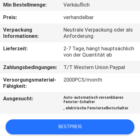
Min Bestellmenge:
Verkäuflich
KONTAKTIERE
Preis:
verhandelbar
UNS
Verpackung
Neutrale Verpackung oder als
Informationen:
Anforderung
FORDERN
Lieferzeit:
2-7 Tage, hängt hauptsächlich
SIE
von der Quantität ab
EIN
Zahlungsbedingungen:
T/T Western Union Paypal
ZITAT
Versorgungsmaterial-
2000PCS/month
Fähigkeit:
SITEMAP
Ausgesucht:
Auto-automatisch versenkbares
Fenster-Schalter
,
elektrische Fensterselbstschalter
PRIVACY
POLICY
BESTPREIS