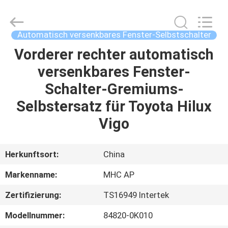
Linkway
Auto
Parts
Limited.
All
Automatisch versenkbares Fenster-Selbstschalter
Rights
Reserved.
Vorderer rechter automatisch
HEIM
versenkbares Fenster-
PRODUKTE
Schalter-Gremiums-
Selbstersatz für Toyota Hilux
ÜBER
Vigo
UNS
Herkunftsort:
China
FABRIK-
Markenname:
MHC AP
AUSFLUG
Zertifizierung:
TS16949 Intertek
QUALITÄTSKONTROLLE
Modellnummer:
84820-0K010