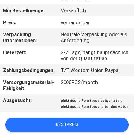
Min Bestellmenge:
Verkäuflich
KONTAKTIERE
UNS
Preis:
verhandelbar
Verpackung
Neutrale Verpackung oder als
Informationen:
Anforderung
FORDERN
SIE
Lieferzeit:
2-7 Tage, hängt hauptsächlich
von der Quantität ab
EIN
Zahlungsbedingungen:
T/T Western Union Paypal
ZITAT
Versorgungsmaterial-
2000PCS/month
Fähigkeit:
SITEMAP
Ausgesucht:
,
elektrische Fensterselbstschalter
elektrische Fensterschalter des Autos
PRIVACY
POLICY
BESTPREIS