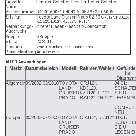
Einzelteil-
Fenster-Schalter, Fenster-Heber-Schalter
Name
Artikelnummer
84040-60051 84040-60052 84040-60053
Sitz für
Toyota Land Cruiser Prado 02-10
GRJ12*, KDJ120,
KZJ120, LJ12*, RZJ12*, TRJ12*
Verpackungs-
Innerer Blasen-Taschen-Überkarton
Ausdrücke
Knöpfe
6 Knöpfe
Stifte
20 Stifte
Position
Vorderes linkes linkes Handfahren
Beispielauftrag
Annehmbar
AUTO Anwendungen
Markt
Datumsbereich
Modell
Rahmen/Wahlen
Gefunde
im
Diagram
Allgemein
09/2002-02/2010
TOYOTA
GRJ12*,
84-01:
LAND
KDJ120,
SCHALTE
CRUISER
KZJ120, LJ12*,
SIE U.
PRADO
RZJ12*, TRJ12*
LEGEN SI
U.
COMPUT
NEU
Europa
09/2002-07/2009
TOYOTA
GRJ12*, KDJ12*
84-01:
LAND
SCHALTE
CRUISER
SIE U.
PRADO
LEGEN SI