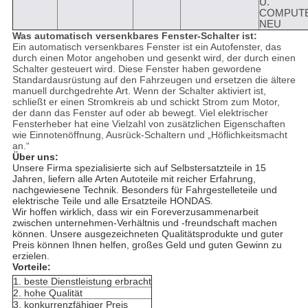
U.
COMPUT
NEU
Was automatisch versenkbares Fenster-Schalter ist:
Ein automatisch versenkbares Fenster ist ein Autofenster, das
durch einen Motor angehoben und gesenkt wird, der durch einen
Schalter gesteuert wird. Diese Fenster haben gewordene
Standardausrüstung auf den Fahrzeugen und ersetzen die ältere
manuell durchgedrehte Art. Wenn der Schalter aktiviert ist,
schließt er einen Stromkreis ab und schickt Strom zum Motor,
der dann das Fenster auf oder ab bewegt. Viel elektrischer
Fensterheber hat eine Vielzahl von zusätzlichen Eigenschaften
wie Einnotenöffnung, Ausrück-Schaltern und „Höflichkeitsmacht
an.“
Über uns:
Unsere Firma spezialisierte sich auf Selbstersatzteile in 15
Jahren, liefern alle Arten Autoteile mit reicher Erfahrung,
nachgewiesene Technik. Besonders für Fahrgestelleteile und
elektrische Teile und alle Ersatzteile HONDAS.
Wir hoffen wirklich, dass wir ein Foreverzusammenarbeit
zwischen unternehmen-Verhältnis und -freundschaft machen
können. Unsere ausgezeichneten Qualitätsprodukte und guter
Preis können Ihnen helfen, großes Geld und guten Gewinn zu
erzielen.
Vorteile:
1. beste Dienstleistung erbracht
2. hohe Qualität
3. konkurrenzfähiger Preis