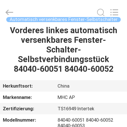
Linkway
Auto
Parts
Limited.
All
Automatisch versenkbares Fenster-Selbstschalter
Rights
Reserved.
Vorderes linkes automatisch
HEIM
versenkbares Fenster-
PRODUKTE
Schalter-
Selbstverbindungsstück
ÜBER
84040-60051 84040-60052
UNS
Herkunftsort:
China
FABRIK-
Markenname:
MHC AP
AUSFLUG
Zertifizierung:
TS16949 Intertek
QUALITÄTSKONTROLLE
Modellnummer:
84040-60051 84040-60052
84040-60053