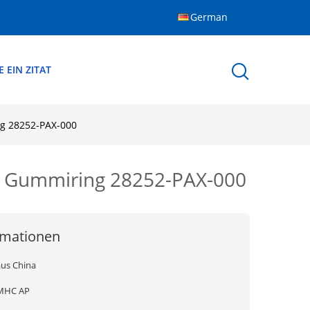
German
 EIN ZITAT
ng 28252-PAX-000
it Gummiring 28252-PAX-000
rmationen
aus China
MHC AP