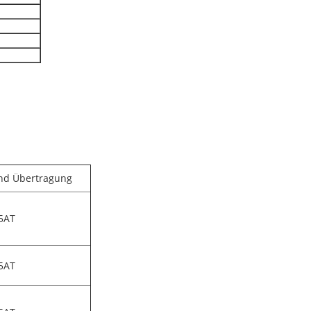
nd Übertragung
 5AT
 5AT