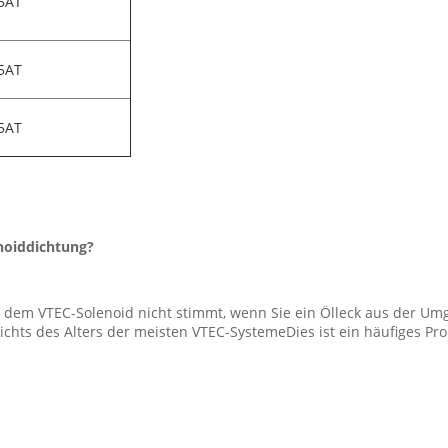
 5AT
 5AT
 5AT
noiddichtung?
t dem VTEC-Solenoid nicht stimmt, wenn Sie ein Ölleck aus der Umg
hts des Alters der meisten VTEC-SystemeDies ist ein häufiges Prob