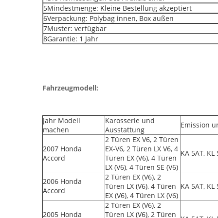
5Mindestmenge: Kleine Bestellung akzeptiert
6Verpackung: Polybag innen, Box außen
7Muster: verfügbar
8Garantie: 1 Jahr
Fahrzeugmodell:
Jahr Modell
Karosserie und
Emission u
machen
Ausstattung
2 Türen EX V6, 2 Türen
2007 Honda
EX-V6, 2 Türen LX V6, 4
KA 5AT, KL
Accord
Türen EX (V6), 4 Türen
LX (V6), 4 Türen SE (V6)
2 Türen EX (V6), 2
2006 Honda
Türen LX (V6), 4 Türen
KA 5AT, KL
Accord
EX (V6), 4 Türen LX (V6)
2 Türen EX (V6), 2
2005 Honda
Türen LX (V6), 2 Türen