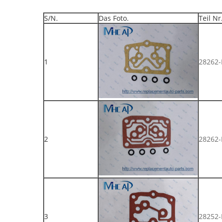
S/N.
Das Foto.
Teil Nr
1
28262-
2
28262-
3
28252