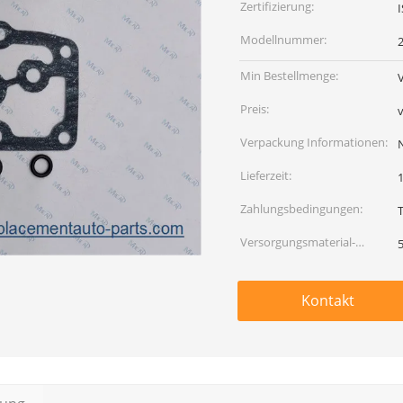
Zertifizierung:
Modellnummer:
Min Bestellmenge:
Preis:
Verpackung Informationen:
Lieferzeit:
Zahlungsbedingungen:
Versorgungsmaterial-
Fähigkeit:
Kontakt