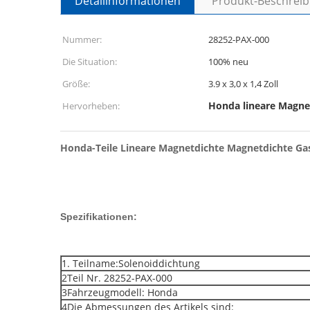
Detailinformationen
Produkt-Beschrei
Nummer:
28252-PAX-000
Die Situation:
100% neu
Größe:
3.9 x 3,0 x 1,4 Zoll
Honda lineare Magne
Hervorheben:
Honda-Teile Lineare Magnetdichte Magnetdichte G
Spezifikationen:
1. Teilname:Solenoiddichtung
2Teil Nr. 28252-PAX-000
3Fahrzeugmodell: Honda
4Die Abmessungen des Artikels sind: