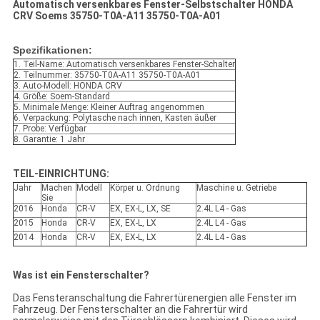
Automatisch versenkbares Fenster-Selbstschalter HONDA
CRV Soems 35750-T0A-A11 35750-T0A-A01
Spezifikationen:
1. Teil-Name: Automatisch versenkbares Fenster-Schalter
2. Teilnummer: 35750-T0A-A11 35750-T0A-A01
3. Auto-Modell: HONDA CRV
4. Größe: Soem-Standard
5. Minimale Menge: Kleiner Auftrag angenommen
6. Verpackung: Polytasche nach innen, Kasten äußer
7. Probe: Verfügbar
8. Garantie: 1 Jahr
TEIL-EINRICHTUNG:
Jahr
Machen
Modell
Körper u. Ordnung
Maschine u. Getriebe
Sie
2016
Honda
CR-V
EX, EX-L, LX, SE
2.4L L4 - Gas
2015
Honda
CR-V
EX, EX-L, LX
2.4L L4 - Gas
2014
Honda
CR-V
EX, EX-L, LX
2.4L L4 - Gas
Was ist ein Fensterschalter?
Das Fensteranschaltung die Fahrertürenergien alle Fenster im
Fahrzeug. Der Fensterschalter an die Fahrertür wird