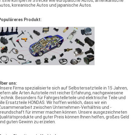
6. Eine komplette Strecke wie europäische Autos, amerikanische
Autos, koreanische Autos und japanische Autos.
Populäreres Produkt:
Über uns:
Unsere Firma spezialisierte sich auf Selbstersatzteile in 15 Jahren,
liefern alle Arten Autoteile mit reicher Erfahrung, nachgewiesene
Technik. Besonders für Fahrgestelleteile und elektrische Teile und
alle Ersatzteile HONDAS. Wir hoffen wirklich, dass wir ein
Zusammenarbeit zwischen Unternehmen-Verhältnis und -
freundschaft für immer machen können. Unsere ausgezeichneten
Qualitätsprodukte und guter Preis können Ihnen helfen, großes Geld
und guten Gewinn zu erzielen.