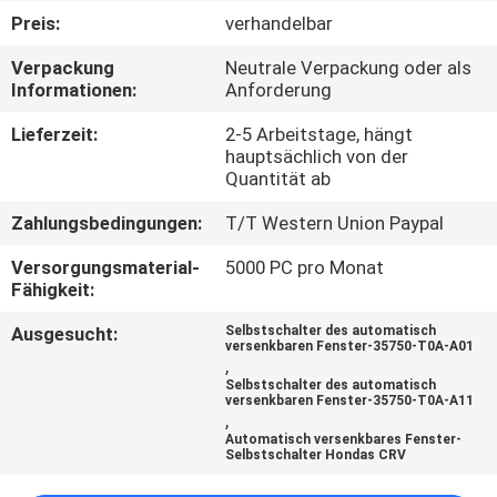
Preis:
verhandelbar
KONTAKTIERE
Verpackung
Neutrale Verpackung oder als
UNS
Informationen:
Anforderung
Lieferzeit:
2-5 Arbeitstage, hängt
FORDERN
hauptsächlich von der
Quantität ab
SIE
Zahlungsbedingungen:
T/T Western Union Paypal
EIN
ZITAT
Versorgungsmaterial-
5000 PC pro Monat
Fähigkeit:
Ausgesucht:
Selbstschalter des automatisch
SITEMAP
versenkbaren Fenster-35750-T0A-A01
,
Selbstschalter des automatisch
versenkbaren Fenster-35750-T0A-A11
PRIVACY
,
Automatisch versenkbares Fenster-
POLICY
Selbstschalter Hondas CRV