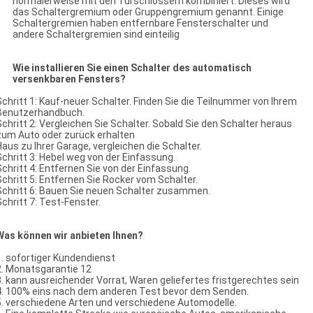
normalerweise mit den Türschlössern kombiniert. Dieses wird
das Schaltergremium oder Gruppengremium genannt. Einige
Schaltergremien haben entfernbare Fensterschalter und
andere Schaltergremien sind einteilig
Wie installieren Sie einen Schalter des automatisch
versenkbaren Fensters?
Schritt 1: Kauf-neuer Schalter. Finden Sie die Teilnummer von Ihrem
Benutzerhandbuch.
Schritt 2: Vergleichen Sie Schalter. Sobald Sie den Schalter heraus
zum Auto oder zurück erhalten
Haus zu Ihrer Garage, vergleichen die Schalter.
Schritt 3: Hebel weg von der Einfassung.
Schritt 4: Entfernen Sie von der Einfassung.
Schritt 5: Entfernen Sie Rocker vom Schalter.
Schritt 6: Bauen Sie neuen Schalter zusammen.
Schritt 7: Test-Fenster.
Was können wir anbieten Ihnen?
1. sofortiger Kundendienst
2. Monatsgarantie 12
3. kann ausreichender Vorrat, Waren geliefertes fristgerechtes sein
4. 100% eins nach dem anderen Test bevor dem Senden.
5. verschiedene Arten und verschiedene Automodelle.