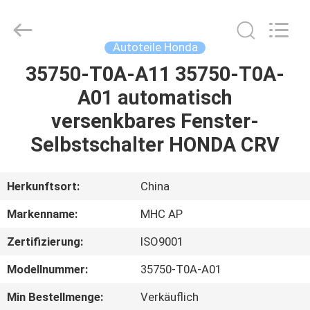
Linkway
Auto
Parts
Limited.
All
Autoteile Honda
Rights
Reserved.
35750-T0A-A11 35750-T0A-
HEIM
A01 automatisch
PRODUKTE
versenkbares Fenster-
Selbstschalter HONDA CRV
ÜBER
UNS
Herkunftsort:
China
Markenname:
MHC AP
FABRIK-
Zertifizierung:
ISO9001
AUSFLUG
Modellnummer:
35750-T0A-A01
QUALITÄTSKONTROLLE
Min Bestellmenge:
Verkäuflich