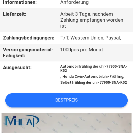
Informationen:
Anforderung
KONTAKTIERE
Lieferzeit:
Arbeit 3 Tage, nachdem
Zahlung empfangen worden
UNS
ist
Zahlungsbedingungen:
T/T, Western Union, Paypal,
FORDERN
Versorgungsmaterial-
1000pcs pro Monat
SIE
Fähigkeit:
EIN
Ausgesucht:
Automobilfrühling der uhr-77900-SNA-
ZITAT
K52
,
,
Honda Civic-Automobiluhr-Frühling
Selbstfrühling der uhr-77900-SNA-K02
SITEMAP
BESTPREIS
PRIVACY
POLICY