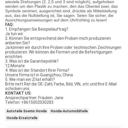
wieviele Drehungen (2, 2,5 und 3 sind möglich), aufgehoben
werden um den Plastik zu machen, den das Oberteil zwei, das
Symbole zentriert, ausgerichtet sind, drückte als Mittelstellung
aus, das die Nullstellung ist, Sie sagen. Seien Sie sicher, die
Ausrichtungsanweisungen auf dem Uhrfrühling zu lesen!
FAQ:
1. Empfangen Sie Beispielauftrag?
Ja tun wir.
2. Können Sie entsprechend den Proben mich produzieren
anbieten Sie?
Ja können wir durch Ihre Proben oder technischen Zeichnungen
produzieren. Wir können die Formen und die Befestigungen
errichten.
3. Was ist die Garantiepolitik?
12 Monate
4. Was ist der Standort Ihrer Firma?
Unsere Firma ist in Guangzhou, China
5. Wie man ein Zitat erhält?
Bitte nett Rat die OE-Zahl, Farbe, Bild, VIN, .etc und Ihre E-Mail
schicken uns.
KONTAKT US:
Ansprechpartner: Fräulein. Jane
Telefon: +8615002030283
Autoteile Soems Honda
Honda-Automobilteile
Honda-Ersatzteile