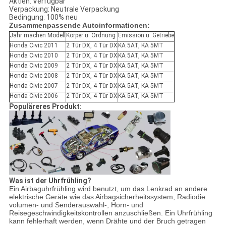
Aktien: Verfügbar
Verpackung: Neutrale Verpackung
Bedingung: 100% neu
Zusammenpassende Autoinformationen:
Jahr machen Modell
Körper u. Ordnung
Emission u. Getriebe
Honda Civic 2011
2 Tür DX, 4 Tür DX
KA 5AT, KA 5MT
Honda Civic 2010
2 Tür DX, 4 Tür DX
KA 5AT, KA 5MT
Honda Civic 2009
2 Tür DX, 4 Tür DX
KA 5AT, KA 5MT
Honda Civic 2008
2 Tür DX, 4 Tür DX
KA 5AT, KA 5MT
Honda Civic 2007
2 Tür DX, 4 Tür DX
KA 5AT, KA 5MT
Honda Civic 2006
2 Tür DX, 4 Tür DX
KA 5AT, KA 5MT
Populäreres Produkt:
Was ist der Uhrfrühling?
Ein Airbaguhrfrühling wird benutzt, um das Lenkrad an andere
elektrische Geräte wie das Airbagsicherheitssystem, Radiodie
volumen- und Senderauswahl-, Horn- und
Reisegeschwindigkeitskontrollen anzuschließen. Ein Uhrfrühling
kann fehlerhaft werden, wenn Drähte und der Bruch getragen