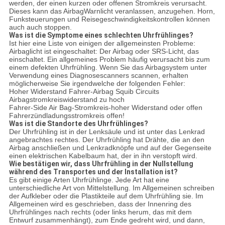
werden, der einen kurzen oder offenen Stromkreis verursacht.
Dieses kann das AirbagWarnlicht veranlassen, anzugehen. Horn,
Funksteuerungen und Reisegeschwindigkeitskontrollen können
auch auch stoppen.
Was ist die Symptome eines schlechten Uhrfrühlinges?
Ist hier eine Liste von einigen der allgemeinsten Probleme:
Airbaglicht ist eingeschaltet: Der Airbag oder SRS-Licht, das
einschaltet. Ein allgemeines Problem häufig verursacht bis zum
einem defekten Uhrfrühling. Wenn Sie das Airbagsystem unter
Verwendung eines Diagnosescanners scannen, erhalten
möglicherweise Sie irgendwelche der folgenden Fehler:
Hoher Widerstand Fahrer-Airbag Squib Circuits
Airbagstromkreiswiderstand zu hoch
Fahrer-Side Air Bag-Stromkreis-hoher Widerstand oder offen
Fahrerzündladungsstromkreis offen!
Was ist die Standorte des Uhrfrühlinges?
Der Uhrfrühling ist in der Lenksäule und ist unter das Lenkrad
angebrachtes rechtes. Der Uhrfrühling hat Drähte, die an den
Airbag anschließen und Lenkradknöpfe und auf der Gegenseite
einen elektrischen Kabelbaum hat, der in ihn verstopft wird.
Wie bestätigen wir, dass Uhrfrühling in der Nullstellung
während des Transportes und der Installation ist?
Es gibt einige Arten Uhrfrühlinge. Jede Art hat eine
unterschiedliche Art von Mittelstellung. Im Allgemeinen schreiben
der Aufkleber oder die Plastikteile auf dem Uhrfrühling sie. Im
Allgemeinen wird es geschrieben, dass der Innenring des
Uhrfrühlinges nach rechts (oder links herum, das mit dem
Entwurf zusammenhängt), zum Ende gedreht wird, und dann,