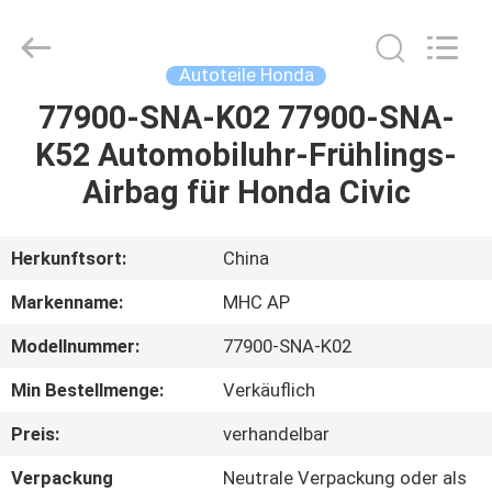
Linkway
Auto
Parts
Limited.
All
Autoteile Honda
Rights
Reserved.
77900-SNA-K02 77900-SNA-
HEIM
K52 Automobiluhr-Frühlings-
PRODUKTE
Airbag für Honda Civic
ÜBER
Herkunftsort:
China
UNS
Markenname:
MHC AP
Modellnummer:
77900-SNA-K02
FABRIK-
Min Bestellmenge:
Verkäuflich
AUSFLUG
Preis:
verhandelbar
QUALITÄTSKONTROLLE
Verpackung
Neutrale Verpackung oder als