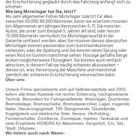
der Erschütterung geglaubt durch das Fahrzeug anfängt sich zu
erhöhen.
Wie lang Motorlager tun Sie, letzt?
Als sehr allgemeiner Führer Motorlager zuletzt für alles
zwischen 60,000-80,000 Kilometer, bevor sie ersetzen müssen
(im Allgemeinen am jährigen Kennzeichen 5-7). Die meisten
Autos, die unter zum Beispiel 5 Jahren alt sind, oder herum
75.000 Kilometer vermutlich für Motorlagerausfall in der
Garantie umfasst werden, aber Sie müssen dieses überprüfen.
Motorlager können passendes zum Gummiumkommen
verlassen, oder die Spaltung und Sie können einen Sprung oder
einen Riss im Gummi manchmal sehen. Flüssige gefüllte Berge
lecken möglicherweise Flüssigkeit. Sie können auch einfach
abnutzen, in diesem Fall sie häufig scheinen abzusacken –
dieses ist, was Versetzung der Maschine und manchmal
ziemlich der schweren Erschütterung verursachen kann.
Über uns:
Unsere Firma spezialisierte sich auf Selbstersatzteile seit 2002,
liefern alle Arten Autoteile mit reicher Erfahrung, nachgewiesene
Technik. Besonders für Fahrgestelleteile: Motorlager, Querlenker,
Bremsbeläge, Bremsscheibe, Bremstasterzirkel, Lager, tragende
Nabe, Steuerungsgestell, TIR-Stangenende, Gestellende,
Kugelgelenk und elektrische Teile: Sensor, Uhrfrühling,
Fensterschalter, Zündkerze, Zündspule, Injektor, Tanksäule und
viele Ersatzteile HONDAS für Abkommen, bürgerlich, Crv, Sitz,
Stadt, Odyssee.
Wir liefern auch nach Waren: