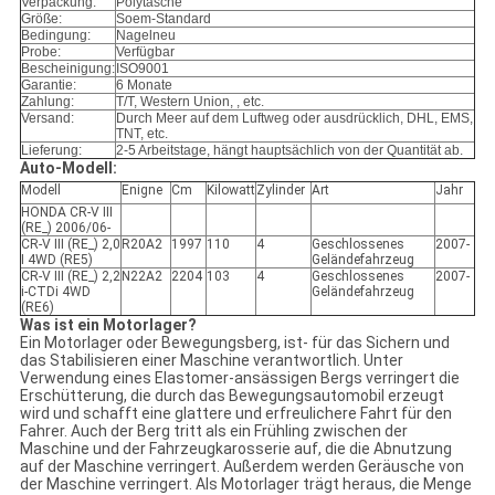
Verpackung:
Polytasche
Größe:
Soem-Standard
Bedingung:
Nagelneu
Probe:
Verfügbar
Bescheinigung:
ISO9001
Garantie:
6 Monate
Zahlung:
T/T, Western Union, , etc.
Versand:
Durch Meer auf dem Luftweg oder ausdrücklich, DHL, EMS,
TNT, etc.
Lieferung:
2-5 Arbeitstage, hängt hauptsächlich von der Quantität ab.
Auto-Modell:
Modell
Enigne
Cm
Kilowatt
Zylinder
Art
Jahr
HONDA CR-V III
(RE_) 2006/06-
CR-V III (RE_) 2,0
R20A2
1997
110
4
Geschlossenes
2007-
I 4WD (RE5)
Geländefahrzeug
CR-V III (RE_) 2,2
N22A2
2204
103
4
Geschlossenes
2007-
i-CTDi 4WD
Geländefahrzeug
(RE6)
Was ist ein Motorlager?
Ein Motorlager oder Bewegungsberg, ist- für das Sichern und
das Stabilisieren einer Maschine verantwortlich. Unter
Verwendung eines Elastomer-ansässigen Bergs verringert die
Erschütterung, die durch das Bewegungsautomobil erzeugt
wird und schafft eine glattere und erfreulichere Fahrt für den
Fahrer. Auch der Berg tritt als ein Frühling zwischen der
Maschine und der Fahrzeugkarosserie auf, die die Abnutzung
auf der Maschine verringert. Außerdem werden Geräusche von
der Maschine verringert. Als Motorlager trägt heraus, die Menge