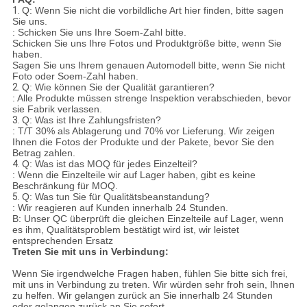
1.
Q: Wenn Sie nicht die vorbildliche Art hier finden, bitte sagen
Sie uns.
: Schicken Sie uns Ihre Soem-Zahl bitte.
Schicken Sie uns Ihre Fotos und Produktgröße bitte, wenn Sie
haben.
Sagen Sie uns Ihrem genauen Automodell bitte, wenn Sie nicht
Foto oder Soem-Zahl haben.
2.
Q: Wie können Sie der Qualität garantieren?
: Alle Produkte müssen strenge Inspektion verabschieden, bevor
sie Fabrik verlassen.
3.
Q: Was ist Ihre Zahlungsfristen?
: T/T 30% als Ablagerung und 70% vor Lieferung. Wir zeigen
Ihnen die Fotos der Produkte und der Pakete, bevor Sie den
Betrag zahlen.
4.
Q: Was ist das MOQ für jedes Einzelteil?
: Wenn die Einzelteile wir auf Lager haben, gibt es keine
Beschränkung für MOQ.
5.
Q: Was tun Sie für Qualitätsbeanstandung?
: Wir reagieren auf Kunden innerhalb 24 Stunden.
B: Unser QC überprüft die gleichen Einzelteile auf Lager, wenn
es ihm, Qualitätsproblem bestätigt wird ist, wir leistet
entsprechenden Ersatz
Treten Sie mit uns in Verbindung:
Wenn Sie irgendwelche Fragen haben, fühlen Sie bitte sich frei,
mit uns in Verbindung zu treten. Wir würden sehr froh sein, Ihnen
zu helfen. Wir gelangen zurück an Sie innerhalb 24 Stunden
oder gelangen zurück an Sie sofort.