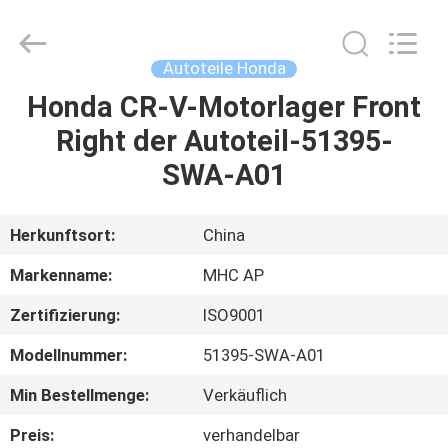
Linkway
Auto
Parts
Limited.
All
Autoteile Honda
Rights
Reserved.
Honda CR-V-Motorlager Front
HEIM
Right der Autoteil-51395-
PRODUKTE
SWA-A01
ÜBER
Herkunftsort:
China
UNS
Markenname:
MHC AP
Zertifizierung:
ISO9001
FABRIK-
Modellnummer:
51395-SWA-A01
AUSFLUG
Min Bestellmenge:
Verkäuflich
QUALITÄTSKONTROLLE
Preis:
verhandelbar