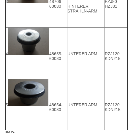
3
48706-
FZJ80
60030
HINTERER
HZJ81
STRAHLN-ARM
4
48655-
UNTERER ARM
RZJ120
60030
KDN215
5
48654-
UNTERER ARM
RZJ120
60030
KDN215
FAQ: