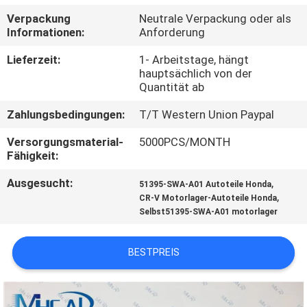
Verpackung
Neutrale Verpackung oder als
KONTAKTIERE
Informationen:
Anforderung
UNS
Lieferzeit:
1- Arbeitstage, hängt
hauptsächlich von der
Quantität ab
FORDERN
Zahlungsbedingungen:
T/T Western Union Paypal
SIE
EIN
Versorgungsmaterial-
5000PCS/MONTH
Fähigkeit:
ZITAT
Ausgesucht:
,
51395-SWA-A01 Autoteile Honda
,
CR-V Motorlager-Autoteile Honda
SITEMAP
Selbst51395-SWA-A01 motorlager
PRIVACY
BESTPREIS
POLICY