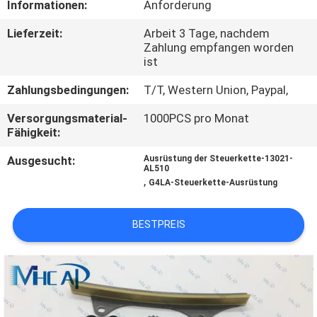
Informationen:
Anforderung
KONTAKTIERE
Lieferzeit:
Arbeit 3 Tage, nachdem
Zahlung empfangen worden
UNS
ist
Zahlungsbedingungen:
T/T, Western Union, Paypal,
FORDERN
Versorgungsmaterial-
1000PCS pro Monat
SIE
Fähigkeit:
EIN
Ausgesucht:
Ausrüstung der Steuerkette-13021-
ZITAT
AL510
,
G4LA-Steuerkette-Ausrüstung
SITEMAP
BESTPREIS
PRIVACY
POLICY