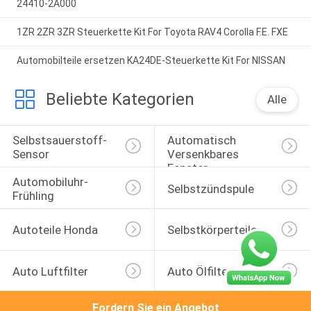
24410-2A000
1ZR 2ZR 3ZR Steuerkette Kit For Toyota RAV4 Corolla F.E. FXE
Automobilteile ersetzen KA24DE-Steuerkette Kit For NISSAN
Beliebte Kategorien
Alle
Selbstsauerstoff-
Automatisch 
Sensor
Versenkbares 
Fenster-
Automobiluhr-
Selbstschalter
Selbstzündspule
Frühling
Autoteile Honda
Selbstkörperteile
Auto Luftfilter
Auto Ölfilter
Fordern Sie ein Angebot