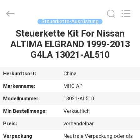
Linkway
Auto
Parts
Limited.
All
Steuerkette-Ausrüstung
Rights
Reserved.
Steuerkette Kit For Nissan
HEIM
ALTIMA ELGRAND 1999-2013
PRODUKTE
G4LA 13021-AL510
ÜBER
Herkunftsort:
China
UNS
Markenname:
MHC AP
Modellnummer:
13021-AL510
FABRIK-
Min Bestellmenge:
Verkäuflich
AUSFLUG
Preis:
verhandelbar
QUALITÄTSKONTROLLE
Verpackung
Neutrale Verpackung oder als