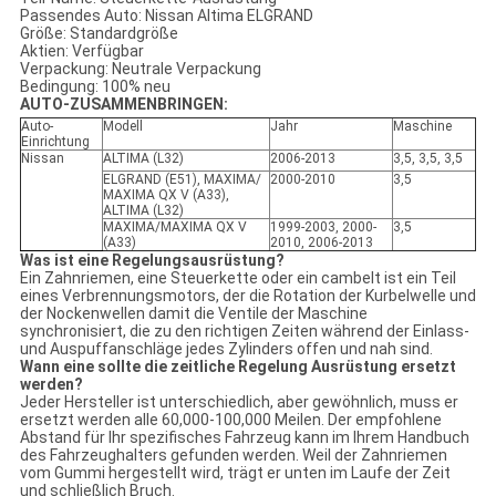
Passendes Auto: Nissan Altima ELGRAND
Größe: Standardgröße
Aktien: Verfügbar
Verpackung: Neutrale Verpackung
Bedingung: 100% neu
AUTO-ZUSAMMENBRINGEN:
Auto-
Modell
Jahr
Maschine
Einrichtung
Nissan
ALTIMA (L32)
2006-2013
3,5, 3,5, 3,5
ELGRAND (E51), MAXIMA/
2000-2010
3,5
MAXIMA QX V (A33),
ALTIMA (L32)
MAXIMA/MAXIMA QX V
1999-2003, 2000-
3,5
(A33)
2010, 2006-2013
Was ist eine Regelungsausrüstung?
Ein Zahnriemen, eine Steuerkette oder ein cambelt ist ein Teil
eines Verbrennungsmotors, der die Rotation der Kurbelwelle und
der Nockenwellen damit die Ventile der Maschine
synchronisiert, die zu den richtigen Zeiten während der Einlass-
und Auspuffanschläge jedes Zylinders offen und nah sind.
Wann eine sollte die zeitliche Regelung Ausrüstung ersetzt
werden?
Jeder Hersteller ist unterschiedlich, aber gewöhnlich, muss er
ersetzt werden alle 60,000-100,000 Meilen. Der empfohlene
Abstand für Ihr spezifisches Fahrzeug kann im Ihrem Handbuch
des Fahrzeughalters gefunden werden. Weil der Zahnriemen
vom Gummi hergestellt wird, trägt er unten im Laufe der Zeit
und schließlich Bruch.