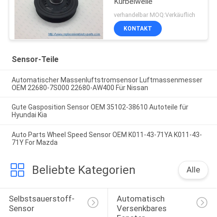
Kurbelwelle
verhandelbar MOQ:Verkäuflich
KONTAKT
Sensor-Teile
Automatischer Massenluftstromsensor Luftmassenmesser
OEM 22680-7S000 22680-AW400 Für Nissan
Gute Gasposition Sensor OEM 35102-38610 Autoteile für
Hyundai Kia
Auto Parts Wheel Speed Sensor OEM K011-43-71YA K011-43-
71Y For Mazda
Beliebte Kategorien
Alle
Selbstsauerstoff-
Automatisch 
Sensor
Versenkbares 