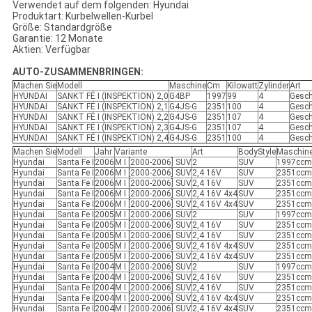
Verwendet auf dem folgenden: Hyundai
Produktart: Kurbelwellen-Kurbel
Größe: Standardgröße
Garantie: 12 Monate
Aktien: Verfügbar
AUTO-ZUSAMMENBRINGEN:
Machen Sie
Modell
Maschine
Cm
Kilowatt
Zylinder
Art
HYUNDAI
SANKT FÉ I (INSPEKTION) 2,0
G4BP
1997
99
4
Gesch
HYUNDAI
SANKT FÉ I (INSPEKTION) 2,1
G4JS-G
2351
100
4
Gesch
HYUNDAI
SANKT FÉ I (INSPEKTION) 2,2
G4JS-G
2351
107
4
Gesch
HYUNDAI
SANKT FÉ I (INSPEKTION) 2,3
G4JS-G
2351
107
4
Gesch
HYUNDAI
SANKT FÉ I (INSPEKTION) 2,4
G4JS-G
2351
100
4
Gesch
Machen Sie
Modell
Jahr
Variante
Art
BodyStyle
Maschin
Hyundai
Santa Fe I
2006
M I [2000-2006] SUV
2
SUV
1997ccm 
Hyundai
Santa Fe I
2006
M I [2000-2006] SUV
2,4 16V
SUV
2351ccm 
Hyundai
Santa Fe I
2006
M I [2000-2006] SUV
2,4 16V
SUV
2351ccm 
Hyundai
Santa Fe I
2006
M I [2000-2006] SUV
2,4 16V 4x4
SUV
2351ccm 
Hyundai
Santa Fe I
2006
M I [2000-2006] SUV
2,4 16V 4x4
SUV
2351ccm 
Hyundai
Santa Fe I
2005
M I [2000-2006] SUV
2
SUV
1997ccm 
Hyundai
Santa Fe I
2005
M I [2000-2006] SUV
2,4 16V
SUV
2351ccm 
Hyundai
Santa Fe I
2005
M I [2000-2006] SUV
2,4 16V
SUV
2351ccm 
Hyundai
Santa Fe I
2005
M I [2000-2006] SUV
2,4 16V 4x4
SUV
2351ccm 
Hyundai
Santa Fe I
2005
M I [2000-2006] SUV
2,4 16V 4x4
SUV
2351ccm 
Hyundai
Santa Fe I
2004
M I [2000-2006] SUV
2
SUV
1997ccm 
Hyundai
Santa Fe I
2004
M I [2000-2006] SUV
2,4 16V
SUV
2351ccm 
Hyundai
Santa Fe I
2004
M I [2000-2006] SUV
2,4 16V
SUV
2351ccm 
Hyundai
Santa Fe I
2004
M I [2000-2006] SUV
2,4 16V 4x4
SUV
2351ccm 
Hyundai
Santa Fe I
2004
M I [2000-2006] SUV
2,4 16V 4x4
SUV
2351ccm 