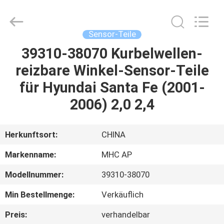
Linkway
Auto
Parts
Limited.
All
Sensor-Teile
Rights
Reserved.
39310-38070 Kurbelwellen-
HEIM
reizbare Winkel-Sensor-Teile
PRODUKTE
für Hyundai Santa Fe (2001-
2006) 2,0 2,4
ÜBER
UNS
Herkunftsort:
CHINA
Markenname:
MHC AP
FABRIK-
Modellnummer:
39310-38070
AUSFLUG
Min Bestellmenge:
Verkäuflich
QUALITÄTSKONTROLLE
Preis:
verhandelbar