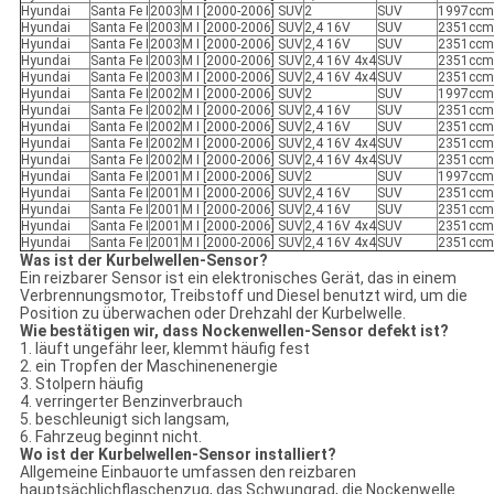
Hyundai
Santa Fe I
2003
M I [2000-2006] SUV
2
SUV
1997ccm 
Hyundai
Santa Fe I
2003
M I [2000-2006] SUV
2,4 16V
SUV
2351ccm 
Hyundai
Santa Fe I
2003
M I [2000-2006] SUV
2,4 16V
SUV
2351ccm 
Hyundai
Santa Fe I
2003
M I [2000-2006] SUV
2,4 16V 4x4
SUV
2351ccm 
Hyundai
Santa Fe I
2003
M I [2000-2006] SUV
2,4 16V 4x4
SUV
2351ccm 
Hyundai
Santa Fe I
2002
M I [2000-2006] SUV
2
SUV
1997ccm 
Hyundai
Santa Fe I
2002
M I [2000-2006] SUV
2,4 16V
SUV
2351ccm 
Hyundai
Santa Fe I
2002
M I [2000-2006] SUV
2,4 16V
SUV
2351ccm 
Hyundai
Santa Fe I
2002
M I [2000-2006] SUV
2,4 16V 4x4
SUV
2351ccm 
Hyundai
Santa Fe I
2002
M I [2000-2006] SUV
2,4 16V 4x4
SUV
2351ccm 
Hyundai
Santa Fe I
2001
M I [2000-2006] SUV
2
SUV
1997ccm 
Hyundai
Santa Fe I
2001
M I [2000-2006] SUV
2,4 16V
SUV
2351ccm 
Hyundai
Santa Fe I
2001
M I [2000-2006] SUV
2,4 16V
SUV
2351ccm 
Hyundai
Santa Fe I
2001
M I [2000-2006] SUV
2,4 16V 4x4
SUV
2351ccm 
Hyundai
Santa Fe I
2001
M I [2000-2006] SUV
2,4 16V 4x4
SUV
2351ccm 
Was ist der Kurbelwellen-Sensor?
Ein reizbarer Sensor ist ein elektronisches Gerät, das in einem
Verbrennungsmotor, Treibstoff und Diesel benutzt wird, um die
Position zu überwachen oder Drehzahl der Kurbelwelle.
Wie bestätigen wir, dass Nockenwellen-Sensor defekt ist?
1. läuft ungefähr leer, klemmt häufig fest
2. ein Tropfen der Maschinenenergie
3. Stolpern häufig
4. verringerter Benzinverbrauch
5. beschleunigt sich langsam,
6. Fahrzeug beginnt nicht.
Wo ist der Kurbelwellen-Sensor installiert?
Allgemeine Einbauorte umfassen den reizbaren
hauptsächlichflaschenzug, das Schwungrad, die Nockenwelle