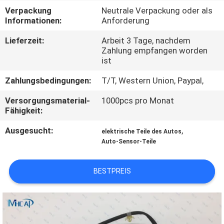
Verpackung
Neutrale Verpackung oder als
KONTAKTIERE
Informationen:
Anforderung
UNS
Lieferzeit:
Arbeit 3 Tage, nachdem
Zahlung empfangen worden
ist
FORDERN
Zahlungsbedingungen:
T/T, Western Union, Paypal,
SIE
Versorgungsmaterial-
1000pcs pro Monat
EIN
Fähigkeit:
ZITAT
Ausgesucht:
,
elektrische Teile des Autos
Auto-Sensor-Teile
SITEMAP
BESTPREIS
PRIVACY
POLICY