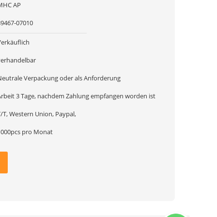
MHC AP
89467-07010
Verkäuflich
verhandelbar
Neutrale Verpackung oder als Anforderung
Arbeit 3 Tage, nachdem Zahlung empfangen worden ist
T/T, Western Union, Paypal,
1000pcs pro Monat