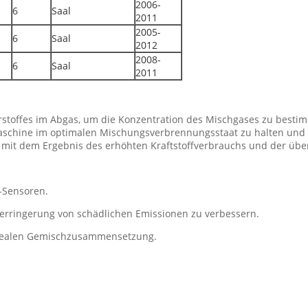
2006-
6
Saal
2011
2005-
6
Saal
2012
2008-
6
Saal
2011
rstoffes im Abgas, um die Konzentration des Mischgases zu besti
, Maschine im optimalen Mischungsverbrennungsstaat zu halten und
, mit dem Ergebnis des erhöhten Kraftstoffverbrauchs und der üb
-Sensoren.
Verringerung von schädlichen Emissionen zu verbessern.
 idealen Gemischzusammensetzung.