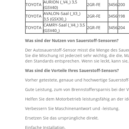
AURION (_V4_) 3,5
TOYOTA
2GR-FE
3456
200
(GSV40)
AVALON-Saal (_X3_)
TOYOTA
2GR-FE
3456
198
3,5 (GSX30_)
CAMRY-Saal (_V4_) 3,5
TOYOTA
2GR-FE
3456
204
(GSV40_)
Was sind der Nutzen von Sauerstoff-Sensoren?
Der Autosauerstoff-Sensor misst die Menge des Saue
Sie die Mischung ist jederzeit sehr wichtig, die die
den Standards entsprechen. Wenn sie leckt, kann sie
Was sind die Vorteile Ihres Sauerstoff-Sensors?
Vorher getestete, genaue und hochwertige Sauerstoff
Gute Leistung, zum von Brennstoffersparnis bei der 
Helfen Sie dem Motorbetrieb leistungsfähig an der
Verbessern Sie Maschinenantwort und -leistung.
Ersetzen Sie das ursprüngliche direkt.
Einfache Installation.