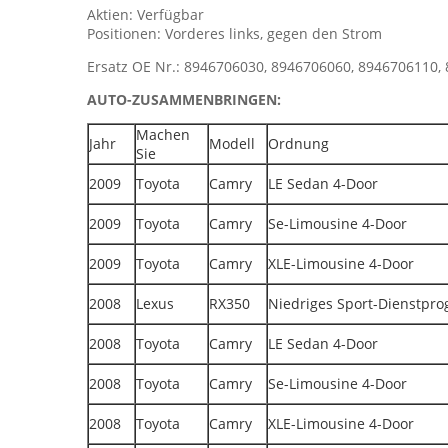
Aktien: Verfügbar
Positionen: Vorderes links, gegen den Strom
Ersatz OE Nr.: 8946706030, 8946706060, 8946706110,
AUTO-ZUSAMMENBRINGEN:
Machen
Jahr
Modell
Ordnung
Sie
2009
Toyota
Camry
LE Sedan 4-Door
2009
Toyota
Camry
Se-Limousine 4-Door
2009
Toyota
Camry
XLE-Limousine 4-Door
2008
Lexus
RX350
Niedriges Sport-Dienstpr
2008
Toyota
Camry
LE Sedan 4-Door
2008
Toyota
Camry
Se-Limousine 4-Door
2008
Toyota
Camry
XLE-Limousine 4-Door