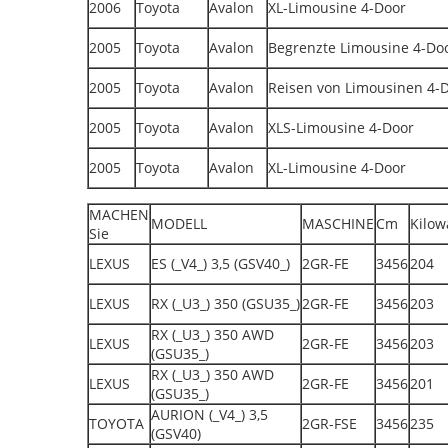
2006
Toyota
Avalon
XL-Limousine 4-Door
2005
Toyota
Avalon
Begrenzte Limousine 4-Do
2005
Toyota
Avalon
Reisen von Limousinen 4-
2005
Toyota
Avalon
XLS-Limousine 4-Door
2005
Toyota
Avalon
XL-Limousine 4-Door
MACHEN
MODELL
MASCHINE
Cm
Kilow
Sie
LEXUS
ES (_V4_) 3,5 (GSV40_)
2GR-FE
3456
204
LEXUS
RX (_U3_) 350 (GSU35_)
2GR-FE
3456
203
RX (_U3_) 350 AWD
LEXUS
2GR-FE
3456
203
(GSU35_)
RX (_U3_) 350 AWD
LEXUS
2GR-FE
3456
201
(GSU35_)
AURION (_V4_) 3,5
TOYOTA
2GR-FSE
3456
235
(GSV40)