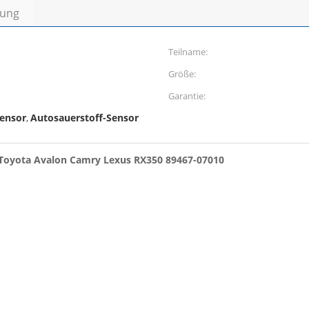
bung
Teilname:
Größe:
Garantie:
ensor
Autosauerstoff-Sensor
,
ür Toyota Avalon Camry Lexus RX350 89467-07010