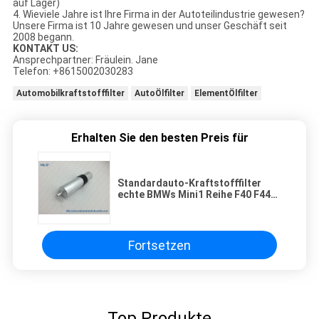
auf Lager)
4. Wieviele Jahre ist Ihre Firma in der Autoteilindustrie gewesen?
Unsere Firma ist 10 Jahre gewesen und unser Geschäft seit
2008 begann.
KONTAKT US:
Ansprechpartner: Fräulein. Jane
Telefon: +8615002030283
Automobilkraftstofffilter
AutoÖlfilter
ElementÖlfilter
Erhalten Sie den besten Preis für
Standardauto-Kraftstofffilter
echte BMWs Mini1 Reihe F40 F44
F48 X1 F39 X2 Diesel-13328584868
13328515903 13328514121
Fortsetzen
Top Produkte