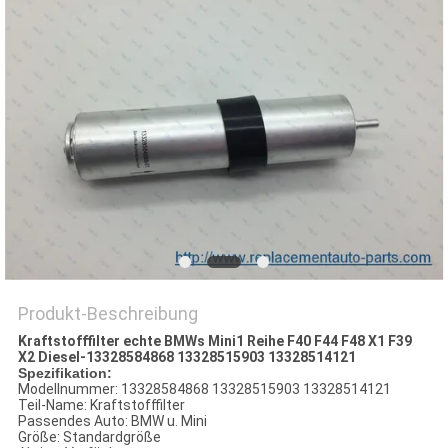
Produkt-Beschreibung
Kraftstofffilter echte BMWs Mini1 Reihe F40 F44 F48 X1 F39
X2 Diesel-13328584868 13328515903 13328514121
Spezifikation:
Modellnummer: 13328584868 13328515903 13328514121
Teil-Name: Kraftstofffilter
Passendes Auto: BMW u. Mini
Größe: Standardgröße