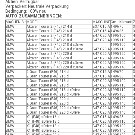
Aktien: Verfügbar
Verpacken: Neutrale Verpackung
Bedingung: 100% neu
AUTO-ZUSAMMENBRINGEN:
MACHEN Sie
MODELL
MASCHINE
Cm
Kilowatt
Z
BMW
Aktiver Tourer 2 (F45) 214 d
B37 C15 A
1496
70
3
BMW
Aktiver Tourer 2 (F45) 216 d
B37 C15 A
1496
85
3
BMW
Aktiver Tourer 2 (F45) 218 d
B47 C20 A
1995
100
4
BMW
Aktiver Tourer 2 (F45) 218 d
B47 C20 A
1995
110
4
BMW
Aktiver Tourer 2 (F45) 218 d xDrive
1995
100
4
BMW
Aktiver Tourer 2 (F45) 218 d xDrive
B47 C20 A
1995
110
4
BMW
Aktiver Tourer 2 (F45) 220 d
B47 C20 A
1995
120
4
BMW
Aktiver Tourer 2 (F45) 220 d
B47 D20 A
1995
140
4
BMW
Aktiver Tourer 2 (F45) 220 d xDrive
B47 C20 A
1995
120
4
BMW
Aktiver Tourer 2 (F45) 220 d xDrive
B47 D20 A
1995
140
4
BMW
2 Gran Tourer (F46) 214 d
B37 C15 A
1496
70
3
BMW
2 Gran Tourer (F46) 216 d
B37 C15 A
1496
85
3
BMW
2 Gran Tourer (F46) 218 d
B47 C20 A
1995
100
4
BMW
2 Gran Tourer (F46) 218 d
B47 C20 A
1995
110
4
BMW
2 Gran Tourer (F46) 218 d xDrive
B47 C20 A
1995
110
4
BMW
2 Gran Tourer (F46) 218 d xDrive
B47 C20 A
1995
100
4
BMW
2 Gran Tourer (F46) 220 d
B47 C20 A
1995
120
4
BMW
2 Gran Tourer (F46) 220 d
B47 C20 A
1995
140
4
BMW
2 Gran Tourer (F46) 220 d xDrive
B47 C20 A
1995
120
4
BMW
2 Gran Tourer (F46) 220 d xDrive
B47 C20 A
1995
140
4
BMW
X1 (F48) sDrive 16 d
B37 C15 A
1496
85
3
BMW
X1 (F48) sDrive 18 d
B47 C20 A
1995
110
4
BMW
X1 (F48) sDrive 18 d
B47 C20 A
1995
100
4
BMW
X1 (F48) sDrive 20 d
B47 C20 A
1995
140
4