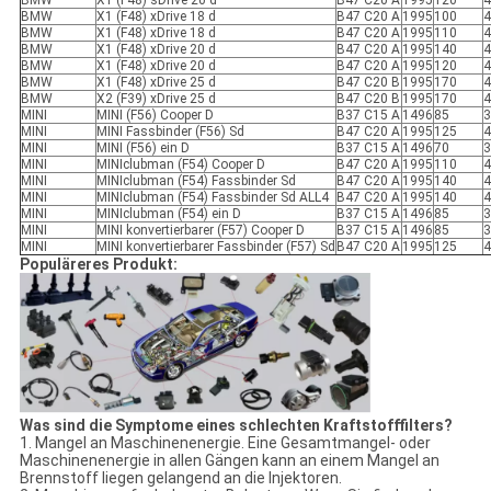
BMW
X1 (F48) sDrive 20 d
B47 C20 A
1995
120
4
BMW
X1 (F48) xDrive 18 d
B47 C20 A
1995
100
4
BMW
X1 (F48) xDrive 18 d
B47 C20 A
1995
110
4
BMW
X1 (F48) xDrive 20 d
B47 C20 A
1995
140
4
BMW
X1 (F48) xDrive 20 d
B47 C20 A
1995
120
4
BMW
X1 (F48) xDrive 25 d
B47 C20 B
1995
170
4
BMW
X2 (F39) xDrive 25 d
B47 C20 B
1995
170
4
MINI
MINI (F56) Cooper D
B37 C15 A
1496
85
3
MINI
MINI Fassbinder (F56) Sd
B47 C20 A
1995
125
4
MINI
MINI (F56) ein D
B37 C15 A
1496
70
3
MINI
MINIclubman (F54) Cooper D
B47 C20 A
1995
110
4
MINI
MINIclubman (F54) Fassbinder Sd
B47 C20 A
1995
140
4
MINI
MINIclubman (F54) Fassbinder Sd ALL4
B47 C20 A
1995
140
4
MINI
MINIclubman (F54) ein D
B37 C15 A
1496
85
3
MINI
MINI konvertierbarer (F57) Cooper D
B37 C15 A
1496
85
3
MINI
MINI konvertierbarer Fassbinder (F57) Sd
B47 C20 A
1995
125
4
Populäreres Produkt:
Was sind die Symptome eines schlechten Kraftstofffilters?
1. Mangel an Maschinenenergie. Eine Gesamtmangel- oder
Maschinenenergie in allen Gängen kann an einem Mangel an
Brennstoff liegen gelangend an die Injektoren.