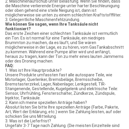
2. Maschinenaufschub unter Belastung. Wenn Sie finden, dass
die Maschine verlierende Energie unter harter Beschleunigung
oder oben gehend eine steile Neigung ist, dann ist
möglicherweise sie unten zu einem schlechten Kraftstofffilter.
3. Gelegentliche Maschinenfehlzündung.
Wie können Sie sagen, wenn Ihre Tanksäule nicht
funktioniert?
Das erste Zeichen einer schlechten Tanksäule ist vermutlich
ein Ton. Es ist normal für eine Tanksäule, ein niedriges
Brummton zu machen, da es läuft, und Sie wären
möglicherweise in der Lage, es zu hören, vom GasTankabschnitt
zu kommen. Während eine Pumpe älter wird und anfängt,
heraus zu tragen, kann der Ton zu mehr eines lauten Jammerns
oder des Droning machen.
FAQ:
1. Was ist Ihre Hauptprodukte?
Unsere Produkte umfassten fast alle autospare Teile, wie
Motorlager, Querlenker, Bremsbeläge, Bremsscheibe,
Bremstasterzirkel, Lager, Nabenlager, Lenkgestell, TIR-
Stangenende, Gestellende, Kugelgelenk und elektrische Teile:
Sensor, Uhrfrühling, Fensterschalter, Zündkerze, Zündspule,
Injektor, Tanksäule.
2. Kann ich meine speziellen Anträge haben?
Absolut listen Sie bitte Ihre speziellen Anträge (Farbe, Pakete,
Art, Wert der Erklärung, etc.) wenn Sie Zahlung leisten, auf oder
schicken Sie uns Mitteilung.
3. Was ist die Lieferfrist?
Ungefähr 3-7 Tage nach Zahlung. (Die meisten Einzelteile sind