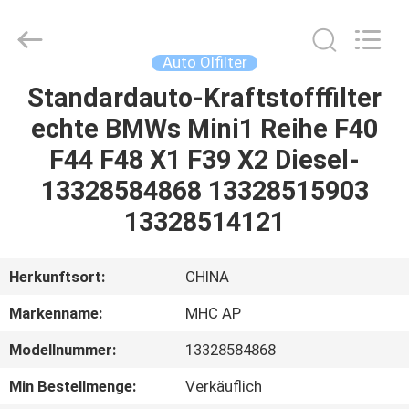
Linkway
Auto
Parts
Limited.
All
Auto Ölfilter
Rights
Reserved.
Standardauto-Kraftstofffilter
HEIM
echte BMWs Mini1 Reihe F40
PRODUKTE
F44 F48 X1 F39 X2 Diesel-
13328584868 13328515903
ÜBER
13328514121
UNS
Herkunftsort:
CHINA
FABRIK-
Markenname:
MHC AP
AUSFLUG
Modellnummer:
13328584868
QUALITÄTSKONTROLLE
Min Bestellmenge:
Verkäuflich