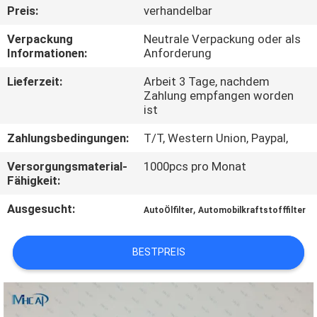
Preis:
verhandelbar
KONTAKTIERE
Verpackung
Neutrale Verpackung oder als
UNS
Informationen:
Anforderung
Lieferzeit:
Arbeit 3 Tage, nachdem
Zahlung empfangen worden
FORDERN
ist
SIE
Zahlungsbedingungen:
T/T, Western Union, Paypal,
EIN
Versorgungsmaterial-
1000pcs pro Monat
ZITAT
Fähigkeit:
Ausgesucht:
,
AutoÖlfilter
Automobilkraftstofffilter
SITEMAP
BESTPREIS
PRIVACY
POLICY