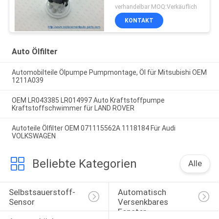
verhandelbar MOQ:Verkäuflich
KONTAKT
Auto Ölfilter
Automobilteile Ölpumpe Pumpmontage, Öl für Mitsubishi OEM
1211A039
OEM LR043385 LR014997 Auto Kraftstoffpumpe
Kraftstoffschwimmer für LAND ROVER
Autoteile Ölfilter OEM 071115562A 1118184 Für Audi
VOLKSWAGEN
Beliebte Kategorien
Alle
Selbstsauerstoff-
Automatisch 
Sensor
Versenkbares 
Fenster-