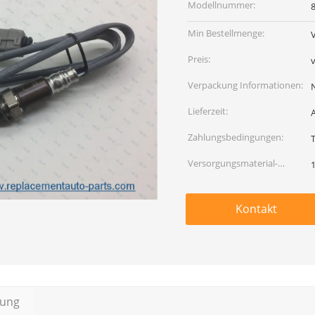
Modellnummer:
Min Bestellmenge:
Preis:
Verpackung Informationen:
Lieferzeit:
Zahlungsbedingungen:
Versorgungsmaterial-
Fähigkeit:
Kontakt
bung