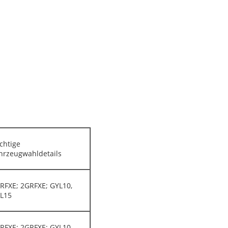
chtige
hrzeugwahldetails
RFXE; 2GRFXE; GYL10,
L15
RFXE; 2GRFXE; GYL10,