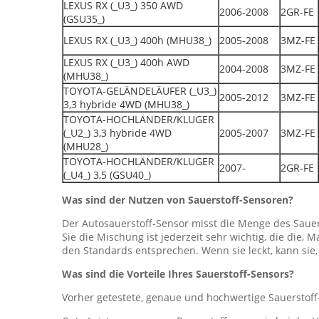
LEXUS RX (_U3_) 350 AWD
2006-2008
2GR-FE
(GSU35_)
LEXUS RX (_U3_) 400h (MHU38_)
2005-2008
3MZ-FE
LEXUS RX (_U3_) 400h AWD
2004-2008
3MZ-FE
(MHU38_)
TOYOTA-GELÄNDELÄUFER (_U3_)
2005-2012
3MZ-FE
3,3 hybride 4WD (MHU38_)
TOYOTA-HOCHLÄNDER/KLUGER
(_U2_) 3,3 hybride 4WD
2005-2007
3MZ-FE
(MHU28_)
TOYOTA-HOCHLÄNDER/KLUGER
2007-
2GR-FE
(_U4_) 3,5 (GSU40_)
Was sind der Nutzen von Sauerstoff-Sensoren?
Der Autosauerstoff-Sensor misst die Menge des Saue
Sie die Mischung ist jederzeit sehr wichtig, die die
den Standards entsprechen. Wenn sie leckt, kann sie
Was sind die Vorteile Ihres Sauerstoff-Sensors?
Vorher getestete, genaue und hochwertige Sauerstoff