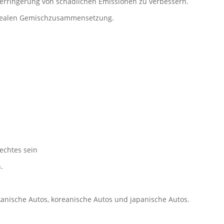
Verringerung von schädlichen Emissionen zu verbessern.
 idealen Gemischzusammensetzung.
rechtes sein
.
kanische Autos, koreanische Autos und japanische Autos.