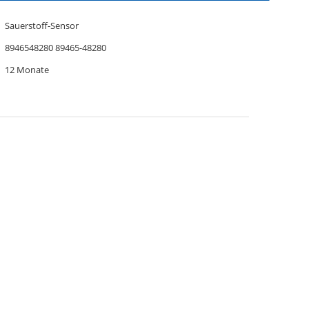
Sauerstoff-Sensor
8946548280 89465-48280
12 Monate