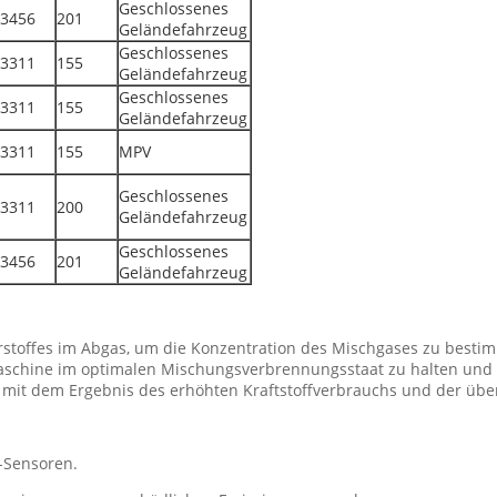
Geschlossenes
3456
201
Geländefahrzeug
Geschlossenes
3311
155
Geländefahrzeug
Geschlossenes
3311
155
Geländefahrzeug
3311
155
MPV
Geschlossenes
3311
200
Geländefahrzeug
Geschlossenes
3456
201
Geländefahrzeug
rstoffes im Abgas, um die Konzentration des Mischgases zu besti
, Maschine im optimalen Mischungsverbrennungsstaat zu halten und
, mit dem Ergebnis des erhöhten Kraftstoffverbrauchs und der üb
-Sensoren.