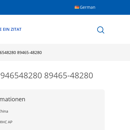
German
 EIN ZITAT
46548280 89465-48280
 8946548280 89465-48280
rmationen
China
MHC AP