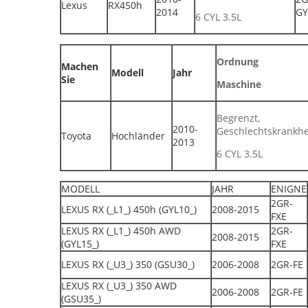
Lexus
RX450h
2014
GY
6 CYL 3.5L
Ordnung
Machen
Modell
Jahr
Sie
Maschine
Begrenzt,
2010-
Geschlechtskrankhe
Toyota
Hochländer
2013
6 CYL 3.5L
MODELL
JAHR
ENIGNE
2GR-
LEXUS RX (_L1_) 450h (GYL10_)
2008-2015
FXE
LEXUS RX (_L1_) 450h AWD
2GR-
2008-2015
(GYL15_)
FXE
LEXUS RX (_U3_) 350 (GSU30_)
2006-2008
2GR-FE
LEXUS RX (_U3_) 350 AWD
2006-2008
2GR-FE
(GSU35_)