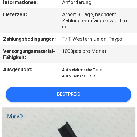
Informationen:
Anforderung
KONTAKTIERE
Lieferzeit:
Arbeit 3 Tage, nachdem
Zahlung empfangen worden
UNS
ist
Zahlungsbedingungen:
T/T, Western Union, Paypal,
FORDERN
Versorgungsmaterial-
1000pcs pro Monat
SIE
Fähigkeit:
EIN
Ausgesucht:
,
Auto elektrische Teile
ZITAT
Auto-Sensor-Teile
SITEMAP
BESTPREIS
PRIVACY
POLICY