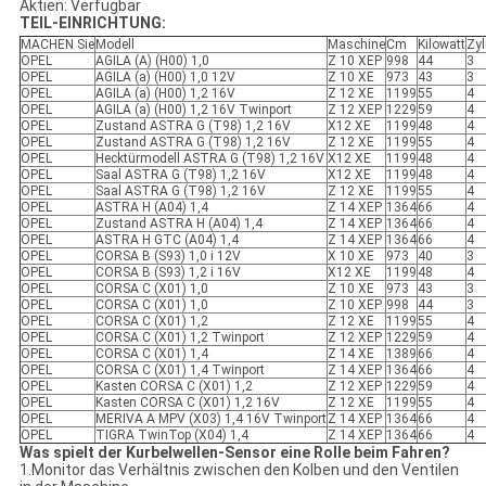
Aktien: Verfügbar
TEIL-EINRICHTUNG:
MACHEN Sie
Modell
Maschine
Cm
Kilowatt
Zyl
OPEL
AGILA (A) (H00) 1,0
Z 10 XEP
998
44
3
OPEL
AGILA (a) (H00) 1,0 12V
Z 10 XE
973
43
3
OPEL
AGILA (a) (H00) 1,2 16V
Z 12 XE
1199
55
4
OPEL
AGILA (a) (H00) 1,2 16V Twinport
Z 12 XEP
1229
59
4
OPEL
Zustand ASTRA G (T98) 1,2 16V
X12 XE
1199
48
4
OPEL
Zustand ASTRA G (T98) 1,2 16V
Z 12 XE
1199
55
4
OPEL
Hecktürmodell ASTRA G (T98) 1,2 16V
X12 XE
1199
48
4
OPEL
Saal ASTRA G (T98) 1,2 16V
X12 XE
1199
48
4
OPEL
Saal ASTRA G (T98) 1,2 16V
Z 12 XE
1199
55
4
OPEL
ASTRA H (A04) 1,4
Z 14 XEP
1364
66
4
OPEL
Zustand ASTRA H (A04) 1,4
Z 14 XEP
1364
66
4
OPEL
ASTRA H GTC (A04) 1,4
Z 14 XEP
1364
66
4
OPEL
CORSA B (S93) 1,0 i 12V
X 10 XE
973
40
3
OPEL
CORSA B (S93) 1,2 i 16V
X12 XE
1199
48
4
OPEL
CORSA C (X01) 1,0
Z 10 XE
973
43
3
OPEL
CORSA C (X01) 1,0
Z 10 XEP
998
44
3
OPEL
CORSA C (X01) 1,2
Z 12 XE
1199
55
4
OPEL
CORSA C (X01) 1,2 Twinport
Z 12 XEP
1229
59
4
OPEL
CORSA C (X01) 1,4
Z 14 XE
1389
66
4
OPEL
CORSA C (X01) 1,4 Twinport
Z 14 XEP
1364
66
4
OPEL
Kasten CORSA C (X01) 1,2
Z 12 XEP
1229
59
4
OPEL
Kasten CORSA C (X01) 1,2 16V
Z 12 XE
1199
55
4
OPEL
MERIVA A MPV (X03) 1,4 16V Twinport
Z 14 XEP
1364
66
4
OPEL
TIGRA TwinTop (X04) 1,4
Z 14 XEP
1364
66
4
Was spielt der Kurbelwellen-Sensor eine Rolle beim Fahren?
1.Monitor das Verhältnis zwischen den Kolben und den Ventilen