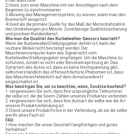
in der Maschine
2.Used, zum einer Maschine mit vier Anschlägen nach dem
Beginnen zu synchronisieren
3.Allowing das Managementsystem, zu wissen, wann man den
Brennstoff einspritzt
4.Used als die primäre Quelle für das Maß der Motordrehzahl in
den Umdrehungen pro Minute. Zuverlässige Qualitätssicherung
und positiver Kundendienst
Wie man die Qualität des Kurbelwellen-Sensors beurteilt?
Wenn der KurbelwellenStellungsgeber defekt ist, kann der
reizbare Winkel nicht bestätigt werden. Der
Maschinencomputer kann das Signal nicht vom
KurbelwellenStellungsgeber empfangen. Um die Maschine zu
schützen, zündet er nicht oder Benzineinspritzung an. Das
Symptom des Autos ist, dass es keine Hochspannung gibt,
selbstverständlich das offensichtlichste Phänomen ist, dass
das Maschinenfehlerlicht auf dem Armaturenbrett
eingeschaltet ist.
Was benötigen Sie, um zu beachten, wann, Zusätze kaufend?
1. vergewissern Sie sich, dass Ihre ursprüngliche Teilnummer
die selbe ist, die die Soem-Zahlen unseres Produktes verbinden.
2. vergewissern Sie sich, dass Ihre Autoart die selbe wie die Art
unserer Produktverbindung ist.
3.Check unsere Produktfotos in der Verbindung, ob sie die selbe
wie Ihr altes Fach ist.
FAQ:
1.How machen Sie unser Geschäft langfristiges und gutes
Verhältnis?