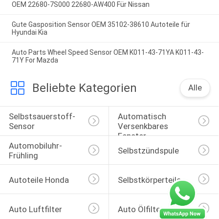
OEM 22680-7S000 22680-AW400 Für Nissan
Gute Gasposition Sensor OEM 35102-38610 Autoteile für
Hyundai Kia
Auto Parts Wheel Speed Sensor OEM K011-43-71YA K011-43-
71Y For Mazda
Beliebte Kategorien
Alle
Selbstsauerstoff-
Automatisch 
Sensor
Versenkbares 
Fenster-
Automobiluhr-
Selbstschalter
Selbstzündspule
Frühling
Autoteile Honda
Selbstkörperteile
Auto Luftfilter
Auto Ölfilter