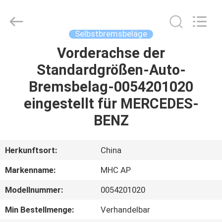
Linkway
Auto
Parts
Limited.
All
Selbstbremsbeläge
Rights
Reserved.
Vorderachse der
HEIM
Standardgrößen-Auto-
PRODUKTE
Bremsbelag-0054201020
eingestellt für MERCEDES-
ÜBER
BENZ
UNS
Herkunftsort:
China
FABRIK-
Markenname:
MHC AP
AUSFLUG
Modellnummer:
0054201020
QUALITÄTSKONTROLLE
Min Bestellmenge:
Verhandelbar