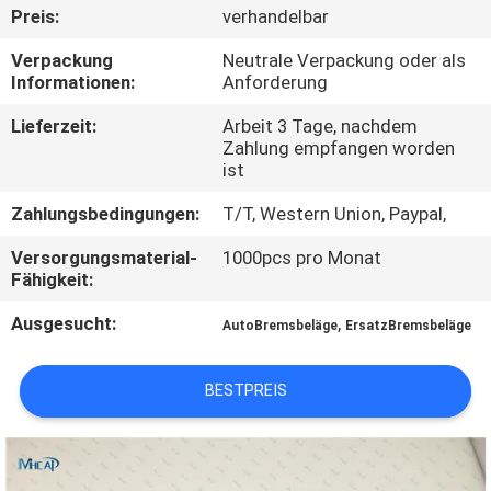
Preis:
verhandelbar
KONTAKTIERE
Verpackung
Neutrale Verpackung oder als
UNS
Informationen:
Anforderung
Lieferzeit:
Arbeit 3 Tage, nachdem
Zahlung empfangen worden
FORDERN
ist
SIE
Zahlungsbedingungen:
T/T, Western Union, Paypal,
EIN
Versorgungsmaterial-
1000pcs pro Monat
ZITAT
Fähigkeit:
Ausgesucht:
,
AutoBremsbeläge
ErsatzBremsbeläge
SITEMAP
BESTPREIS
PRIVACY
POLICY