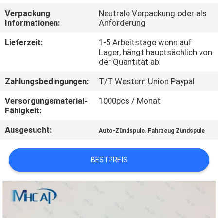
Verpackung
Neutrale Verpackung oder als
KONTAKTIERE
Informationen:
Anforderung
UNS
Lieferzeit:
1-5 Arbeitstage wenn auf
Lager, hängt hauptsächlich von
der Quantität ab
FORDERN
Zahlungsbedingungen:
T/T Western Union Paypal
SIE
EIN
Versorgungsmaterial-
1000pcs / Monat
Fähigkeit:
ZITAT
Ausgesucht:
,
Auto-Zündspule
Fahrzeug Zündspule
SITEMAP
BESTPREIS
PRIVACY
POLICY