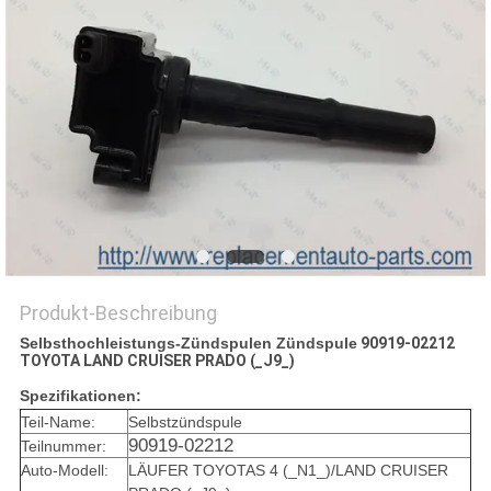
Produkt-Beschreibung
Selbsthochleistungs-Zündspulen Zündspule
90919-02212
TOYOTA LAND CRUISER
PRADO (_J9_)
Spezifikationen:
Teil-Name:
Selbstzündspule
90919-02212
Teilnummer:
Auto-Modell:
LÄUFER TOYOTAS 4 (_N1_)/LAND CRUISER