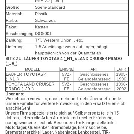
PRADO (_J9_)
Größe:
Soem-Standard
Material:
Plastik
Farbe:
Schwarzes
Paket:
Kasten
Bescheinigung:
ISO9001
Zahlung:
T/T, Western Union, , etc.
Lieferung:
1-5 Arbeitstage wenn auf Lager, hängt
hauptsächlich von der Quantität ab
SITZ ZU: LÄUFER TOYOTAS 4 (_N1_)/LAND CRUISER PRADO
(_J9_)
MODELL
ENIGNE
ART
JAHR
LÄUFER TOYOTAS 4
5VZ-
Geschlossenes
1995-
(_N1_)
FE
Geländefahrzeug
1996
TOYOTA LAND CRUISER
5VZ-
Geschlossenes
1996-
PRADO (_J9_)
FE
Geländefahrzeug
2002
Über uns:
Wir schauen vorwärts, dass mehr und mehr Überseefreunde
unsere Familie für weitere Entwicklung in den Ersatzteilen sich
anschließen!
Unsere Firma spezialisierte sich auf Selbstersatzteile in 15
Jahren, liefern alle Arten Autoteile mit reicher Erfahrung,
nachgewiesene Technik. Besonders für Fahrgestelleteile:
Motorlager, Querlenker, Bremsbeläge, Bremsscheibe,
Bremstasterzirkel, Lager, Nabenlager, Lenkgestell, TIR-