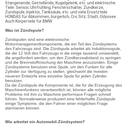
Stangenende, Gestellende, Kugelgelenk, etc. und elektrische
Teile: Sensor, Uhrfrühling, Fensterschalter, Zündkerze,
Zündspule, Injektor, Tanksäule, etc. und viele Ersatzteile
HONDAS für Abkommen, bürgerlich, Crv, Sitz, Stadt, Odyssee.
Auch Körperteile für BMW.
Was ist Zündspule?
Zündspulen sind eine elektronische
Motormanagementkomponente, die ein Teil des Zündsystems
des Fahrzeugs sind. Die Zündspule arbeitet als Induktionsspule,
die die 12 Volt des Fahrzeugs in die einige tausend umwandelt,
die angefordert werden, um den Zündkerzeabstand zu springen
und die Brennstoffmischung der Maschine anzuzünden. Einige
Zündsysteme benutzen eine Spule, um den Funken für alle
Zylinder zur Verfügung zu stellen, gleichwohl die meisten
neueren Entwürfe eine einzelne Spule für jeden Zylinder
benutzen.
Da die Zündspule die Komponente ist, die für die Erzeugung des
Maschinenfunkens verantwortlich ist, können alle mögliche
Probleme mit ihm zu Maschine performace Fragen schnell
führen. Normalerweise produziert eine fehlerhafte Zündspule
einige Symptome, die den Fahrer einer möglichen Frage
alarmieren können.
Wie arbeitet ein Automobil-Zündsystem?