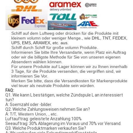
Schiff auf dem Luftweg oder drücken für die Produkte mit
kleinem volumn oder weniger Menge., wie
DHL, TNT, FEDEX,
UPS, EMS, ARAMEX, etc. aus.
Schiff durch Schiff für große volumn Produkte.
Informieren Sie bitte Ihre Versandarte, wenn Platz ein Auftrag
oder wir die billigste Methode für Sie von unseren eigenen
Absendern wählen können.
Für unsere Produkte auf Lager können wir zu Ihnen innerhalb
3 Tage, für die Produkte versenden, die vergriffen sind, wir
informieren Sie Vor.
Merken Sie bitte, dass die Versandkosten für Markenprodukte
viel teuer als neutrale Produkte sein würden.
FAQ:
Q1. Wie kann L bestätigen, welche Zündspule L an interessiert
tun?
A: Soemzahl oder -bilder.
Q2. Welche Zahlungsweisen nehmen Sie an?
A:
T/T, Western Union, , etc.
Luftauftrag: geleistete Anzahlung 100%
Seeauftrag: 30% Ablagerung im Voraus und 70% vor Versand.
Q3. Welche Produktmarken verkaufen Sie?
A: Wir verkaufen viele SekundärmarktErsatzteile.