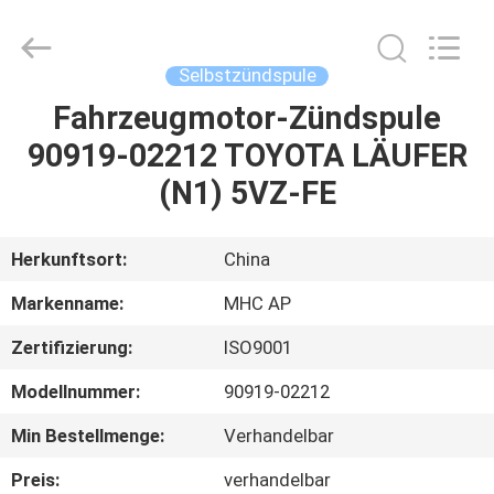
Linkway
Auto
Parts
Limited.
All
Selbstzündspule
Rights
Reserved.
Fahrzeugmotor-Zündspule
HEIM
90919-02212 TOYOTA LÄUFER
PRODUKTE
(N1) 5VZ-FE
ÜBER
Herkunftsort:
China
UNS
Markenname:
MHC AP
Zertifizierung:
ISO9001
FABRIK-
Modellnummer:
90919-02212
AUSFLUG
Min Bestellmenge:
Verhandelbar
QUALITÄTSKONTROLLE
Preis:
verhandelbar