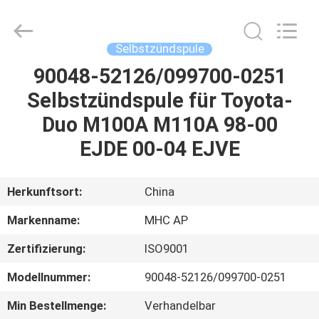
Linkway
Auto
Parts
Limited.
All
Selbstzündspule
Rights
Reserved.
90048-52126/099700-0251
HEIM
Selbstzündspule für Toyota-
PRODUKTE
Duo M100A M110A 98-00
EJDE 00-04 EJVE
ÜBER
UNS
Herkunftsort:
China
Markenname:
MHC AP
FABRIK-
Zertifizierung:
ISO9001
AUSFLUG
Modellnummer:
90048-52126/099700-0251
QUALITÄTSKONTROLLE
Min Bestellmenge:
Verhandelbar