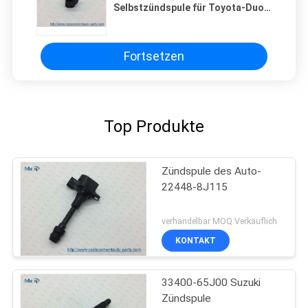
Selbstzündspule für Toyota-Duo
M100A M110A 98-00 EJDE 00-04
EJVE
Fortsetzen
Top Produkte
Zündspule des Auto-
22448-8J115
verhandelbar MOQ:Verkäuflich
KONTAKT
33400-65J00 Suzuki
Zündspule