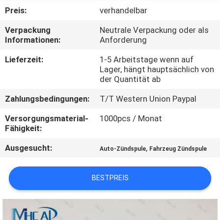
Preis:
verhandelbar
KONTAKTIERE
Verpackung
Neutrale Verpackung oder als
UNS
Informationen:
Anforderung
Lieferzeit:
1-5 Arbeitstage wenn auf
FORDERN
Lager, hängt hauptsächlich von
der Quantität ab
SIE
Zahlungsbedingungen:
T/T Western Union Paypal
EIN
ZITAT
Versorgungsmaterial-
1000pcs / Monat
Fähigkeit:
Ausgesucht:
,
SITEMAP
Auto-Zündspule
Fahrzeug Zündspule
BESTPREIS
PRIVACY
POLICY