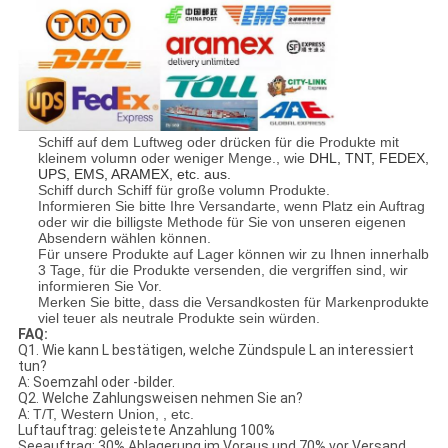
Schiff auf dem Luftweg oder drücken für die Produkte mit
kleinem volumn oder weniger Menge., wie
DHL, TNT, FEDEX,
UPS, EMS, ARAMEX, etc. aus.
Schiff durch Schiff für große volumn Produkte.
Informieren Sie bitte Ihre Versandarte, wenn Platz ein Auftrag
oder wir die billigste Methode für Sie von unseren eigenen
Absendern wählen können.
Für unsere Produkte auf Lager können wir zu Ihnen innerhalb
3 Tage, für die Produkte versenden, die vergriffen sind, wir
informieren Sie Vor.
Merken Sie bitte, dass die Versandkosten für Markenprodukte
viel teuer als neutrale Produkte sein würden.
FAQ:
Q1. Wie kann L bestätigen, welche Zündspule L an interessiert
tun?
A: Soemzahl oder -bilder.
Q2. Welche Zahlungsweisen nehmen Sie an?
A:
T/T, Western Union, , etc.
Luftauftrag: geleistete Anzahlung 100%
Seeauftrag: 30% Ablagerung im Voraus und 70% vor Versand.