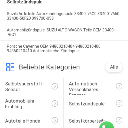
Selbstzündspule
Suziki Autoteile Autozündungsspule 33400-76G0 33400-7660
33400-50F20 099700-058
Automobilzündspule ISUZU ALTO WAGON Teile OEM 33400-
76G1
Porsche Cayenne OEM 94860210404 94860210406
94860210410 Automatische Zündspule
Beliebte Kategorien
Alle
Selbstsauerstoff-
Automatisch 
Sensor
Versenkbares 
Fenster-
Automobiluhr-
Selbstschalter
Selbstzündspule
Frühling
Autoteile Honda
Selbstkörperteile