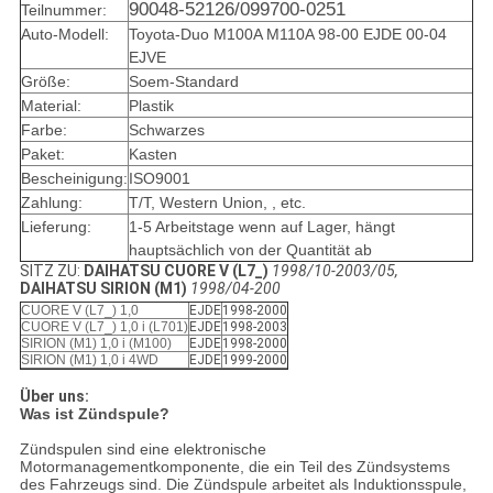
90048-52126/099700-0251
Teilnummer:
Auto-Modell:
Toyota-Duo M100A M110A 98-00 EJDE 00-04
EJVE
Größe:
Soem-Standard
Material:
Plastik
Farbe:
Schwarzes
Paket:
Kasten
Bescheinigung:
ISO9001
Zahlung:
T/T, Western Union, , etc.
Lieferung:
1-5 Arbeitstage wenn auf Lager, hängt
hauptsächlich von der Quantität ab
SITZ ZU:
DAIHATSU CUORE V (L7_)
1998/10-2003/05,
DAIHATSU SIRION (M1)
1998/04-200
CUORE V (L7_) 1,0
EJDE
1998-2000
CUORE V (L7_) 1,0 i (L701)
EJDE
1998-2003
SIRION (M1) 1,0 i (M100)
EJDE
1998-2000
SIRION (M1) 1,0 i 4WD
EJDE
1999-2000
Über uns:
Was ist Zündspule?
Zündspulen sind eine elektronische
Motormanagementkomponente, die ein Teil des Zündsystems
des Fahrzeugs sind. Die Zündspule arbeitet als Induktionsspule,