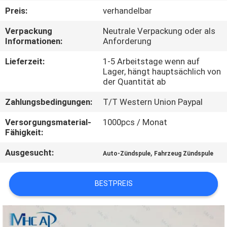
Preis:
verhandelbar
KONTAKTIERE
Verpackung
Neutrale Verpackung oder als
UNS
Informationen:
Anforderung
Lieferzeit:
1-5 Arbeitstage wenn auf
FORDERN
Lager, hängt hauptsächlich von
der Quantität ab
SIE
Zahlungsbedingungen:
T/T Western Union Paypal
EIN
ZITAT
Versorgungsmaterial-
1000pcs / Monat
Fähigkeit:
Ausgesucht:
,
SITEMAP
Auto-Zündspule
Fahrzeug Zündspule
BESTPREIS
PRIVACY
POLICY