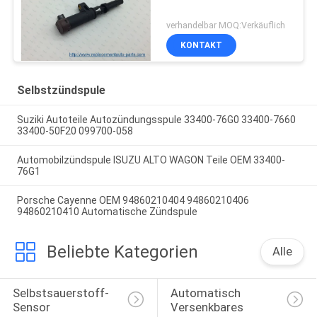
verhandelbar MOQ:Verkäuflich
KONTAKT
Selbstzündspule
Suziki Autoteile Autozündungsspule 33400-76G0 33400-7660
33400-50F20 099700-058
Automobilzündspule ISUZU ALTO WAGON Teile OEM 33400-
76G1
Porsche Cayenne OEM 94860210404 94860210406
94860210410 Automatische Zündspule
Beliebte Kategorien
Alle
Selbstsauerstoff-
Automatisch 
Sensor
Versenkbares 