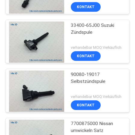
KONTAKT
33400-65J00 Suzuki
Zündspule
verhandelbar MOQ:Verkäuflich
KONTAKT
90080-19017
Selbstzündspule
verhandelbar MOQ:Verkäuflich
KONTAKT
7700875000 Nissan
umwickeln Satz