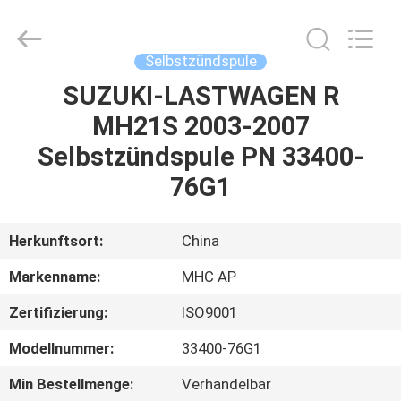
Linkway
Auto
Parts
Limited.
All
Selbstzündspule
Rights
Reserved.
SUZUKI-LASTWAGEN R
HEIM
MH21S 2003-2007
PRODUKTE
Selbstzündspule PN 33400-
76G1
ÜBER
UNS
Herkunftsort:
China
Markenname:
MHC AP
FABRIK-
Zertifizierung:
ISO9001
AUSFLUG
Modellnummer:
33400-76G1
QUALITÄTSKONTROLLE
Min Bestellmenge:
Verhandelbar