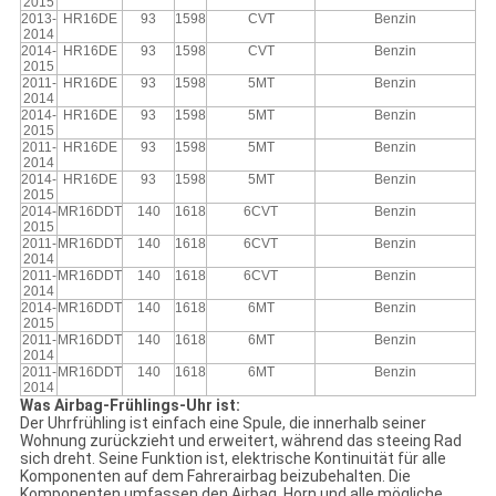
2015
2013-
HR16DE
93
1598
CVT
Benzin
2014
2014-
HR16DE
93
1598
CVT
Benzin
2015
2011-
HR16DE
93
1598
5MT
Benzin
2014
2014-
HR16DE
93
1598
5MT
Benzin
2015
2011-
HR16DE
93
1598
5MT
Benzin
2014
2014-
HR16DE
93
1598
5MT
Benzin
2015
2014-
MR16DDT
140
1618
6CVT
Benzin
2015
2011-
MR16DDT
140
1618
6CVT
Benzin
2014
2011-
MR16DDT
140
1618
6CVT
Benzin
2014
2014-
MR16DDT
140
1618
6MT
Benzin
2015
2011-
MR16DDT
140
1618
6MT
Benzin
2014
2011-
MR16DDT
140
1618
6MT
Benzin
2014
Was Airbag-Frühlings-Uhr ist:
Der Uhrfrühling ist einfach eine Spule, die innerhalb seiner
Wohnung zurückzieht und erweitert, während das steeing Rad
sich dreht. Seine Funktion ist, elektrische Kontinuität für alle
Komponenten auf dem Fahrerairbag beizubehalten. Die
Komponenten umfassen den Airbag, Horn und alle mögliche