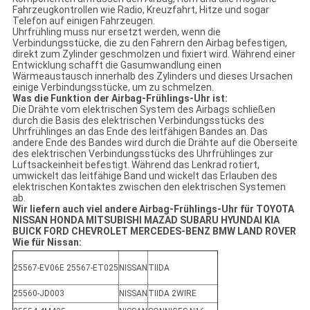
Fahrzeugkontrollen wie Radio, Kreuzfahrt, Hitze und sogar
Telefon auf einigen Fahrzeugen.
Uhrfrühling muss nur ersetzt werden, wenn die
Verbindungsstücke, die zu den Fahrern den Airbag befestigen,
direkt zum Zylinder geschmolzen und fixiert wird. Während einer
Entwicklung schafft die Gasumwandlung einen
Wärmeaustausch innerhalb des Zylinders und dieses Ursachen
einige Verbindungsstücke, um zu schmelzen.
Was die Funktion der Airbag-Frühlings-Uhr ist:
Die Drähte vom elektrischen System des Airbags schließen
durch die Basis des elektrischen Verbindungsstücks des
Uhrfrühlinges an das Ende des leitfähigen Bandes an. Das
andere Ende des Bandes wird durch die Drähte auf die Oberseite
des elektrischen Verbindungsstücks des Uhrfrühlinges zur
Luftsackeinheit befestigt. Während das Lenkrad rotiert,
umwickelt das leitfähige Band und wickelt das Erlauben des
elektrischen Kontaktes zwischen den elektrischen Systemen
ab.
Wir liefern auch viel andere Airbag-Frühlings-Uhr für TOYOTA
NISSAN HONDA MITSUBISHI MAZAD SUBARU HYUNDAI KIA
BUICK FORD CHEVROLET MERCEDES-BENZ BMW LAND ROVER
Wie für Nissan:
25567-EV06E 25567-ET025
NISSAN
TIIDA
25560-JD003
NISSAN
TIIDA 2WIRE