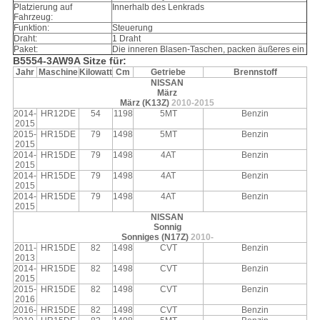
Platzierung auf
Innerhalb des Lenkrads
Fahrzeug:
Funktion:
Steuerung
Draht:
1 Draht
Paket:
Die inneren Blasen-Taschen, packen äußeres ein
B5554-3AW9A Sitze für:
Jahr
Maschine
Kilowatt
Cm
Getriebe
Brennstoff
NISSAN
März
März (K13Z)
2010-2015
2014-
HR12DE
54
1198
5MT
Benzin
2015
2015-
HR15DE
79
1498
5MT
Benzin
2015
2014-
HR15DE
79
1498
4AT
Benzin
2015
2014-
HR15DE
79
1498
4AT
Benzin
2015
2014-
HR15DE
79
1498
4AT
Benzin
2015
NISSAN
Sonnig
Sonniges (N17Z)
2010-
2011-
HR15DE
82
1498
CVT
Benzin
2013
2014-
HR15DE
82
1498
CVT
Benzin
2015
2015-
HR15DE
82
1498
CVT
Benzin
2016
2016-
HR15DE
82
1498
CVT
Benzin