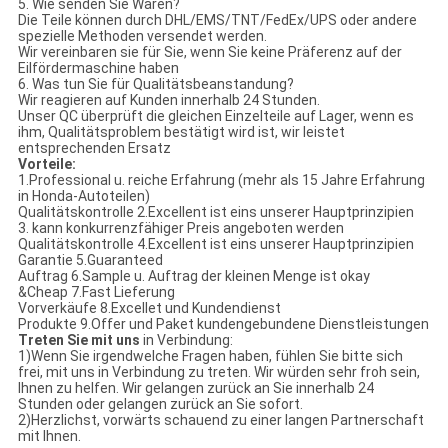
5. Wie senden Sie Waren?
Die Teile können durch DHL/EMS/TNT/FedEx/UPS oder andere
spezielle Methoden versendet werden.
Wir vereinbaren sie für Sie, wenn Sie keine Präferenz auf der
Eilfördermaschine haben
6. Was tun Sie für Qualitätsbeanstandung?
Wir reagieren auf Kunden innerhalb 24 Stunden.
Unser QC überprüft die gleichen Einzelteile auf Lager, wenn es
ihm, Qualitätsproblem bestätigt wird ist, wir leistet
entsprechenden Ersatz
Vorteile:
1.Professional u. reiche Erfahrung (mehr als 15 Jahre Erfahrung
in Honda-Autoteilen)
Qualitätskontrolle 2.Excellent ist eins unserer Hauptprinzipien
3. kann konkurrenzfähiger Preis angeboten werden
Qualitätskontrolle 4.Excellent ist eins unserer Hauptprinzipien
Garantie 5.Guaranteed
Auftrag 6.Sample u. Auftrag der kleinen Menge ist okay
&Cheap 7.Fast Lieferung
Vorverkäufe 8.Excellet und Kundendienst
Produkte 9.Offer und Paket kundengebundene Dienstleistungen
Treten Sie mit uns
in Verbindung:
1)Wenn Sie irgendwelche Fragen haben, fühlen Sie bitte sich
frei, mit uns in Verbindung zu treten. Wir würden sehr froh sein,
Ihnen zu helfen. Wir gelangen zurück an Sie innerhalb 24
Stunden oder gelangen zurück an Sie sofort.
2)Herzlichst, vorwärts schauend zu einer langen Partnerschaft
mit Ihnen.