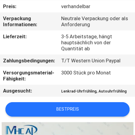
Preis:
verhandelbar
KONTAKTIERE
Verpackung
Neutrale Verpackung oder als
UNS
Informationen:
Anforderung
Lieferzeit:
3-5 Arbeitstage, hängt
FORDERN
hauptsächlich von der
Quantität ab
SIE
Zahlungsbedingungen:
T/T Western Union Paypal
EIN
ZITAT
Versorgungsmaterial-
3000 Stück pro Monat
Fähigkeit:
Ausgesucht:
,
SITEMAP
Lenkrad-Uhrfrühling
Autouhrfrühling
BESTPREIS
PRIVACY
POLICY