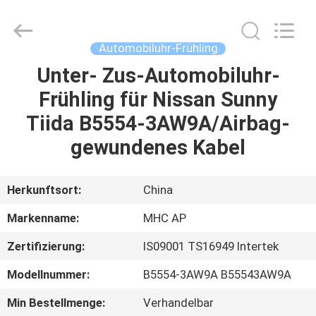
Linkway
Auto
Parts
Limited.
All
Automobiluhr-Frühling
Rights
Reserved.
Unter- Zus-Automobiluhr-
HEIM
Frühling für Nissan Sunny
PRODUKTE
Tiida B5554-3AW9A/Airbag-
gewundenes Kabel
ÜBER
UNS
Herkunftsort:
China
Markenname:
MHC AP
FABRIK-
Zertifizierung:
IS09001 TS16949 Intertek
AUSFLUG
Modellnummer:
B5554-3AW9A B55543AW9A
QUALITÄTSKONTROLLE
Min Bestellmenge:
Verhandelbar