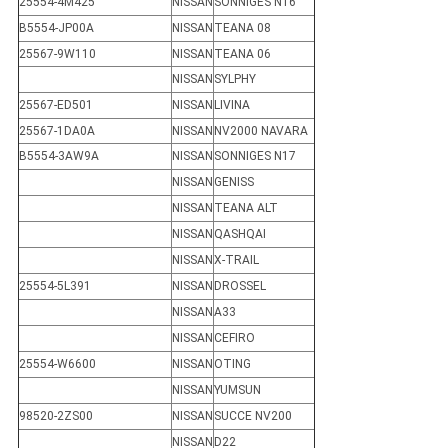
25554-4M425
NISSAN
SONNIGES N16
B5554-JP00A
NISSAN
TEANA 08
25567-9W110
NISSAN
TEANA 06
NISSAN
SYLPHY
25567-ED501
NISSAN
LIVINA
25567-1DA0A
NISSAN
NV2000 NAVARA
B5554-3AW9A
NISSAN
SONNIGES N17
NISSAN
GENISS
NISSAN
TEANA ALT
NISSAN
QASHQAI
NISSAN
X-TRAIL
25554-5L391
NISSAN
DROSSEL
NISSAN
A33
NISSAN
CEFIRO
25554-W6600
NISSAN
OTING
NISSAN
YUMSUN
98520-2ZS00
NISSAN
SUCCE NV200
NISSAN
D22