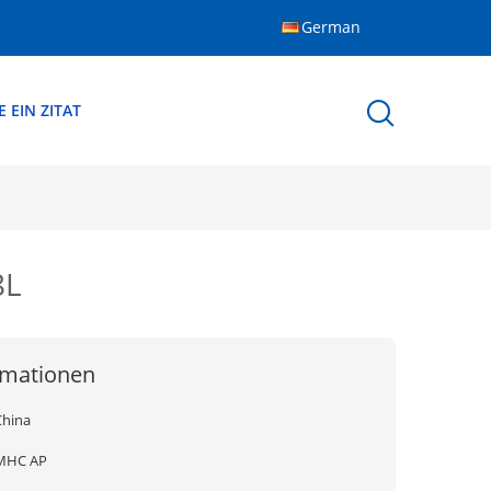
German
 EIN ZITAT
8L
rmationen
China
MHC AP