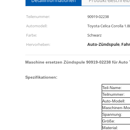
Detailinformationen
Produkt-Beschrei
Teilenummer:
90919-02238
Automodell:
Toyota Celica Corolla 1.8
Farbe:
Schwarz
Auto-Zündspule
Fah
Hervorheben:
,
Maschine ersetzen Zündspule 90919-02238 für Auto T
Spezifikationen:
Teil-Name:
Teilnummer:
Auto-Modell:
Maschinen-Mod
Spannung:
Größe:
Material: