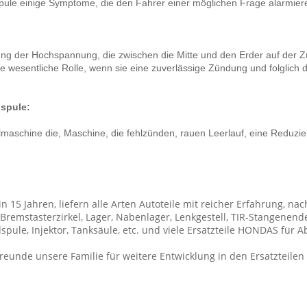
spule einige Symptome, die den Fahrer einer möglichen Frage alarmie
ung der Hochspannung, die zwischen die Mitte und den Erder auf der Z
e wesentliche Rolle, wenn sie eine zuverlässige Zündung und folglich d
spule:
maschine die, Maschine, die fehlzünden, rauen Leerlauf, eine Reduzie
 in 15 Jahren, liefern alle Arten Autoteile mit reicher Erfahrung, n
emstasterzirkel, Lager, Nabenlager, Lenkgestell, TIR-Stangenende, 
spule, Injektor, Tanksäule, etc. und viele Ersatzteile HONDAS für A
unde unsere Familie für weitere Entwicklung in den Ersatzteilen 