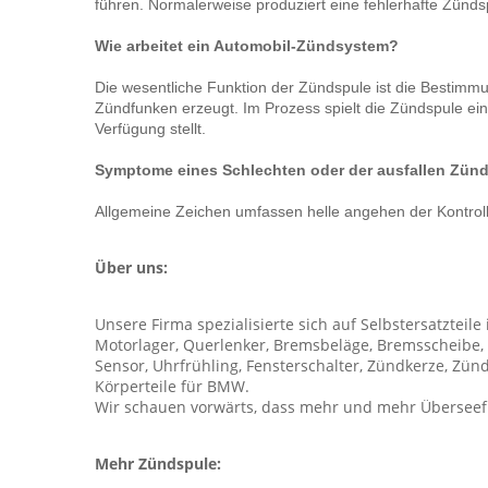
führen. Normalerweise produziert eine fehlerhafte Zünd
Wie arbeitet ein Automobil-Zündsystem?
Die wesentliche Funktion der Zündspule ist die Bestimm
Zündfunken erzeugt. Im Prozess spielt die Zündspule ein
Verfügung stellt.
Symptome eines Schlechten oder der ausfallen Zünd
Allgemeine Zeichen umfassen helle angehen der Kontroll
Über uns:
Unsere Firma spezialisierte sich auf Selbstersatzteile
Motorlager, Querlenker, Bremsbeläge, Bremsscheibe, Br
Sensor, Uhrfrühling, Fensterschalter, Zündkerze, Zünd
Körperteile für BMW.
Wir schauen vorwärts, dass mehr und mehr Überseefre
Mehr Zündspule: