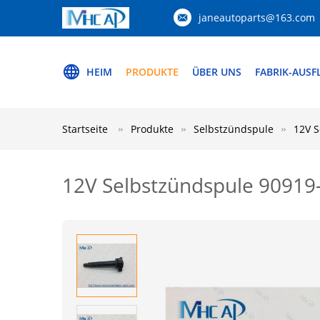
janeautoparts@163.com
HEIM
PRODUKTE
ÜBER UNS
FABRIK-AUSF
Startseite
Produkte
Selbstzündspule
12V S
12V Selbstzündspule 90919-