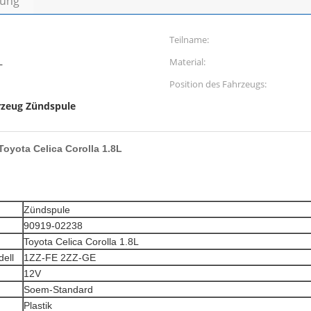
bung
Teilname:
L
Material:
Position des Fahrzeugs:
rzeug Zündspule
oyota Celica Corolla 1.8L
Zündspule
90919-02238
Toyota Celica Corolla 1.8L
ell
1ZZ-FE 2ZZ-GE
12V
Soem-Standard
Plastik