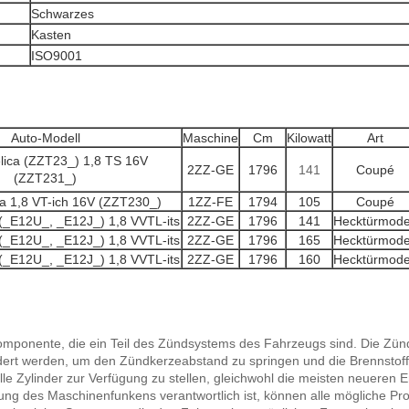
Schwarzes
Kasten
:
ISO9001
Auto-Modell
Maschine
Cm
Kilowatt
Art
lica (ZZT23_) 1,8 TS 16V
2ZZ-GE
1796
141
Coupé
(ZZT231_)
ca 1,8 VT-ich 16V (ZZT230_)
1ZZ-FE
1794
105
Coupé
 (_E12U_, _E12J_) 1,8 VVTL-its
2ZZ-GE
1796
141
Hecktürmode
 (_E12U_, _E12J_) 1,8 VVTL-its
2ZZ-GE
1796
165
Hecktürmode
 (_E12U_, _E12J_) 1,8 VVTL-its
2ZZ-GE
1796
160
Hecktürmode
onente, die ein Teil des Zündsystems des Fahrzeugs sind. Die Zündspu
rdert werden, um den Zündkerzeabstand zu springen und die Brennsto
 Zylinder zur Verfügung zu stellen, gleichwohl die meisten neueren En
gung des Maschinenfunkens verantwortlich ist, können alle mögliche P