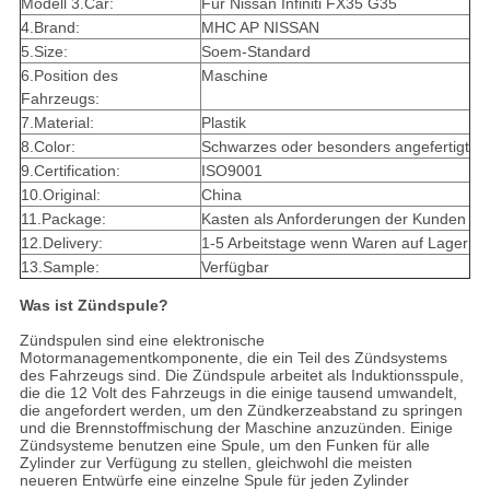
Modell 3.Car:
Für Nissan Infiniti FX35 G35
4.Brand:
MHC AP NISSAN
5.Size:
Soem-Standard
6.Position des
Maschine
Fahrzeugs:
7.Material:
Plastik
8.Color:
Schwarzes oder besonders angefertigt
9.Certification:
ISO9001
10.Original:
China
11.Package:
Kasten als Anforderungen der Kunden
12.Delivery:
1-5 Arbeitstage wenn Waren auf Lager
13.Sample:
Verfügbar
Was ist Zündspule?
Zündspulen sind eine elektronische
Motormanagementkomponente, die ein Teil des Zündsystems
des Fahrzeugs sind. Die Zündspule arbeitet als Induktionsspule,
die die 12 Volt des Fahrzeugs in die einige tausend umwandelt,
die angefordert werden, um den Zündkerzeabstand zu springen
und die Brennstoffmischung der Maschine anzuzünden. Einige
Zündsysteme benutzen eine Spule, um den Funken für alle
Zylinder zur Verfügung zu stellen, gleichwohl die meisten
neueren Entwürfe eine einzelne Spule für jeden Zylinder