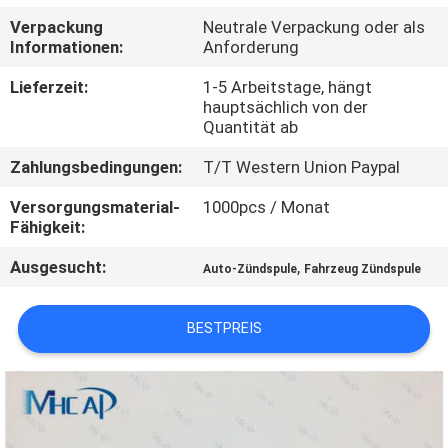
Verpackung
Neutrale Verpackung oder als
KONTAKTIERE
Informationen:
Anforderung
UNS
Lieferzeit:
1-5 Arbeitstage, hängt
hauptsächlich von der
Quantität ab
FORDERN
Zahlungsbedingungen:
T/T Western Union Paypal
SIE
EIN
Versorgungsmaterial-
1000pcs / Monat
Fähigkeit:
ZITAT
Ausgesucht:
,
Auto-Zündspule
Fahrzeug Zündspule
SITEMAP
BESTPREIS
PRIVACY
POLICY