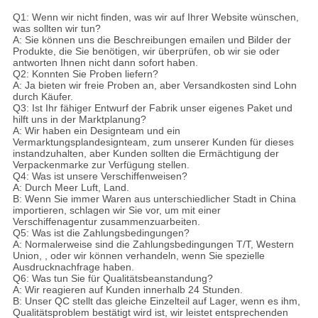
Q1: Wenn wir nicht finden, was wir auf Ihrer Website wünschen,
was sollten wir tun?
A: Sie können uns die Beschreibungen emailen und Bilder der
Produkte, die Sie benötigen, wir überprüfen, ob wir sie oder
antworten Ihnen nicht dann sofort haben.
Q2: Konnten Sie Proben liefern?
A: Ja bieten wir freie Proben an, aber Versandkosten sind Lohn
durch Käufer.
Q3: Ist Ihr fähiger Entwurf der Fabrik unser eigenes Paket und
hilft uns in der Marktplanung?
A: Wir haben ein Designteam und ein
Vermarktungsplandesignteam, zum unserer Kunden für dieses
instandzuhalten, aber Kunden sollten die Ermächtigung der
Verpackenmarke zur Verfügung stellen.
Q4: Was ist unsere Verschiffenweisen?
A: Durch Meer Luft, Land.
B: Wenn Sie immer Waren aus unterschiedlicher Stadt in China
importieren, schlagen wir Sie vor, um mit einer
Verschiffenagentur zusammenzuarbeiten.
Q5: Was ist die Zahlungsbedingungen?
A: Normalerweise sind die Zahlungsbedingungen T/T, Western
Union, , oder wir können verhandeln, wenn Sie spezielle
Ausdrucknachfrage haben.
Q6: Was tun Sie für Qualitätsbeanstandung?
A: Wir reagieren auf Kunden innerhalb 24 Stunden.
B: Unser QC stellt das gleiche Einzelteil auf Lager, wenn es ihm,
Qualitätsproblem bestätigt wird ist, wir leistet entsprechenden