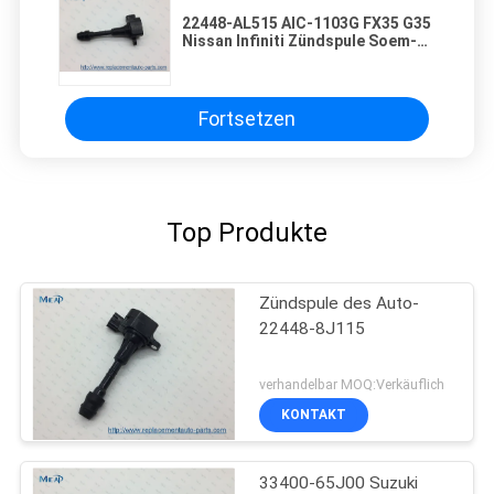
22448-AL515 AIC-1103G FX35 G35
Nissan Infiniti Zündspule Soem-
Standard
Fortsetzen
Top Produkte
Zündspule des Auto-
22448-8J115
verhandelbar MOQ:Verkäuflich
KONTAKT
33400-65J00 Suzuki