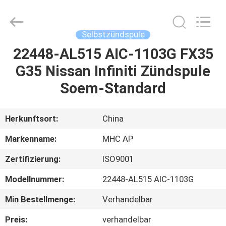
Linkway
Auto
Parts
Limited.
All
Selbstzündspule
Rights
Reserved.
22448-AL515 AIC-1103G FX35
HEIM
G35 Nissan Infiniti Zündspule
PRODUKTE
Soem-Standard
ÜBER
Herkunftsort:
China
UNS
Markenname:
MHC AP
Zertifizierung:
ISO9001
FABRIK-
Modellnummer:
22448-AL515 AIC-1103G
AUSFLUG
Min Bestellmenge:
Verhandelbar
QUALITÄTSKONTROLLE
Preis:
verhandelbar