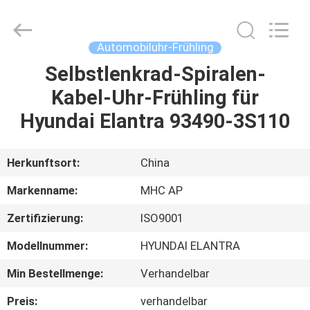
Linkway
Auto
Parts
Limited.
All
Automobiluhr-Frühling
Rights
Reserved.
Selbstlenkrad-Spiralen-
HEIM
Kabel-Uhr-Frühling für
PRODUKTE
Hyundai Elantra 93490-3S110
ÜBER
Herkunftsort:
China
UNS
Markenname:
MHC AP
Zertifizierung:
ISO9001
FABRIK-
Modellnummer:
HYUNDAI ELANTRA
AUSFLUG
Min Bestellmenge:
Verhandelbar
QUALITÄTSKONTROLLE
Preis:
verhandelbar