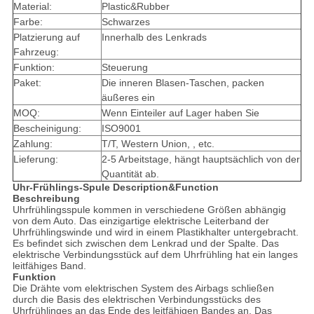
Material:
Plastic&Rubber
Farbe:
Schwarzes
Platzierung auf
Innerhalb des Lenkrads
Fahrzeug:
Funktion:
Steuerung
Paket:
Die inneren Blasen-Taschen, packen
äußeres ein
MOQ:
Wenn Einteiler auf Lager haben Sie
Bescheinigung:
ISO9001
Zahlung:
T/T, Western Union, , etc.
Lieferung:
2-5 Arbeitstage, hängt hauptsächlich von der
Quantität ab.
Uhr-Frühlings-Spule Description&Function
Beschreibung
Uhrfrühlingsspule kommen in verschiedene Größen abhängig
von dem Auto. Das einzigartige elektrische Leiterband der
Uhrfrühlingswinde und wird in einem Plastikhalter untergebracht.
Es befindet sich zwischen dem Lenkrad und der Spalte. Das
elektrische Verbindungsstück auf dem Uhrfrühling hat ein langes
leitfähiges Band.
Funktion
Die Drähte vom elektrischen System des Airbags schließen
durch die Basis des elektrischen Verbindungsstücks des
Uhrfrühlinges an das Ende des leitfähigen Bandes an. Das