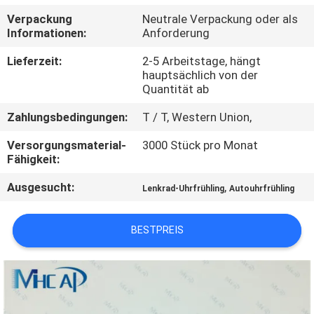
Verpackung
Neutrale Verpackung oder als
KONTAKTIERE
Informationen:
Anforderung
UNS
Lieferzeit:
2-5 Arbeitstage, hängt
hauptsächlich von der
Quantität ab
FORDERN
Zahlungsbedingungen:
T / T, Western Union,
SIE
EIN
Versorgungsmaterial-
3000 Stück pro Monat
Fähigkeit:
ZITAT
Ausgesucht:
,
Lenkrad-Uhrfrühling
Autouhrfrühling
SITEMAP
BESTPREIS
PRIVACY
POLICY