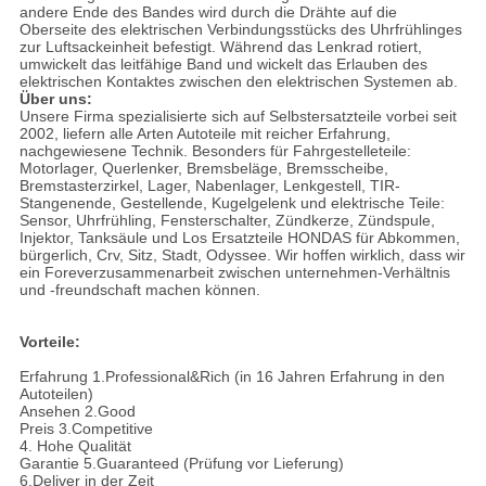
andere Ende des Bandes wird durch die Drähte auf die
Oberseite des elektrischen Verbindungsstücks des Uhrfrühlinges
zur Luftsackeinheit befestigt. Während das Lenkrad rotiert,
umwickelt das leitfähige Band und wickelt das Erlauben des
elektrischen Kontaktes zwischen den elektrischen Systemen ab.
Über uns:
Unsere Firma spezialisierte sich auf Selbstersatzteile vorbei seit
2002, liefern alle Arten Autoteile mit reicher Erfahrung,
nachgewiesene Technik. Besonders für Fahrgestelleteile:
Motorlager, Querlenker, Bremsbeläge, Bremsscheibe,
Bremstasterzirkel, Lager, Nabenlager, Lenkgestell, TIR-
Stangenende, Gestellende, Kugelgelenk und elektrische Teile:
Sensor, Uhrfrühling, Fensterschalter, Zündkerze, Zündspule,
Injektor, Tanksäule und Los Ersatzteile HONDAS für Abkommen,
bürgerlich, Crv, Sitz, Stadt, Odyssee. Wir hoffen wirklich, dass wir
ein Foreverzusammenarbeit zwischen unternehmen-Verhältnis
und -freundschaft machen können.
Vorteile:
Erfahrung 1.Professional&Rich (in 16 Jahren Erfahrung in den
Autoteilen)
Ansehen 2.Good
Preis 3.Competitive
4. Hohe Qualität
Garantie
5.Guaranteed
(Prüfung vor Lieferung)
6.Deliver in der Zeit