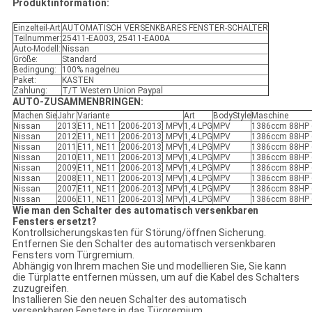
Produktinformation:
Einzelteil-Art
AUTOMATISCH VERSENKBARES FENSTER-SCHALTER
Teilnummer:
25411-EA003, 25411-EA00A
Auto-Modell:
Nissan
Größe:
Standard
Bedingung:
100% nagelneu
Paket:
KASTEN
Zahlung:
T/T Western Union Paypal
AUTO-ZUSAMMENBRINGEN:
Machen Sie
Jahr
Variante
Art
BodyStyle
Maschine
Nissan
2013
E11, NE11 [2006-2013] MPV
1,4 LPG
MPV
1386ccm 88HP 6
Nissan
2012
E11, NE11 [2006-2013] MPV
1,4 LPG
MPV
1386ccm 88HP 6
Nissan
2011
E11, NE11 [2006-2013] MPV
1,4 LPG
MPV
1386ccm 88HP 6
Nissan
2010
E11, NE11 [2006-2013] MPV
1,4 LPG
MPV
1386ccm 88HP 6
Nissan
2009
E11, NE11 [2006-2013] MPV
1,4 LPG
MPV
1386ccm 88HP 6
Nissan
2008
E11, NE11 [2006-2013] MPV
1,4 LPG
MPV
1386ccm 88HP 6
Nissan
2007
E11, NE11 [2006-2013] MPV
1,4 LPG
MPV
1386ccm 88HP 6
Nissan
2006
E11, NE11 [2006-2013] MPV
1,4 LPG
MPV
1386ccm 88HP 6
Wie man den Schalter des automatisch versenkbaren
Fensters ersetzt?
Kontrollsicherungskasten für Störung/öffnen Sicherung.
Entfernen Sie den Schalter des automatisch versenkbaren
Fensters vom Türgremium.
Abhängig von Ihrem machen Sie und modellieren Sie, Sie kann
die Türplatte entfernen müssen, um auf die Kabel des Schalters
zuzugreifen.
Installieren Sie den neuen Schalter des automatisch
versenkbaren Fensters in das Türgremium.