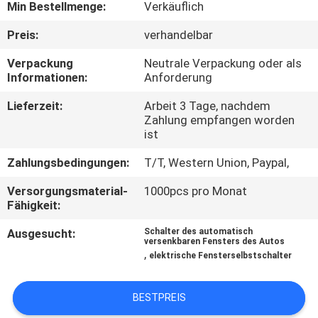
Min Bestellmenge:
Verkäuflich
KONTAKTIERE
Preis:
verhandelbar
UNS
Verpackung
Neutrale Verpackung oder als
Informationen:
Anforderung
FORDERN
Lieferzeit:
Arbeit 3 Tage, nachdem
Zahlung empfangen worden
SIE
ist
EIN
Zahlungsbedingungen:
T/T, Western Union, Paypal,
ZITAT
Versorgungsmaterial-
1000pcs pro Monat
Fähigkeit:
SITEMAP
Ausgesucht:
Schalter des automatisch
versenkbaren Fensters des Autos
,
elektrische Fensterselbstschalter
PRIVACY
POLICY
BESTPREIS