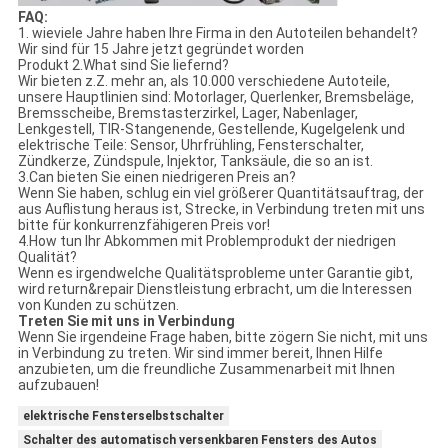
FAQ:
1. wieviele Jahre haben Ihre Firma in den Autoteilen behandelt?
Wir sind für 15 Jahre jetzt gegründet worden
Produkt 2.What sind Sie liefernd?
Wir bieten z.Z. mehr an, als 10.000 verschiedene Autoteile,
unsere Hauptlinien sind: Motorlager, Querlenker, Bremsbeläge,
Bremsscheibe, Bremstasterzirkel, Lager, Nabenlager,
Lenkgestell, TIR-Stangenende, Gestellende, Kugelgelenk und
elektrische Teile: Sensor, Uhrfrühling, Fensterschalter,
Zündkerze, Zündspule, Injektor, Tanksäule, die so an ist.
3.Can bieten Sie einen niedrigeren Preis an?
Wenn Sie haben, schlug ein viel größerer Quantitätsauftrag, der
aus Auflistung heraus ist, Strecke, in Verbindung treten mit uns
bitte für konkurrenzfähigeren Preis vor!
4.How tun Ihr Abkommen mit Problemprodukt der niedrigen
Qualität?
Wenn es irgendwelche Qualitätsprobleme unter Garantie gibt,
wird return&repair Dienstleistung erbracht, um die Interessen
von Kunden zu schützen.
Treten Sie mit uns in Verbindung
Wenn Sie irgendeine Frage haben, bitte zögern Sie nicht, mit uns
in Verbindung zu treten. Wir sind immer bereit, Ihnen Hilfe
anzubieten, um die freundliche Zusammenarbeit mit Ihnen
aufzubauen!
elektrische Fensterselbstschalter
Schalter des automatisch versenkbaren Fensters des Autos