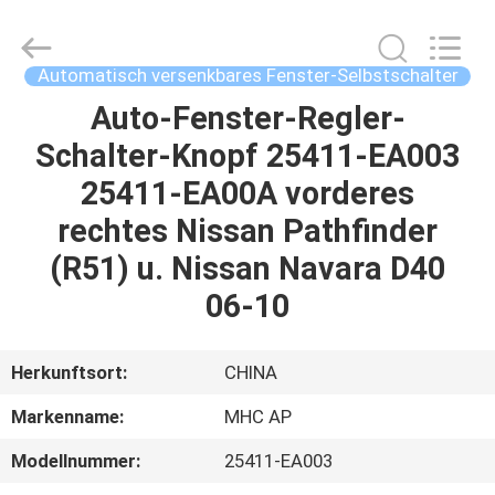
Linkway
Auto
Parts
Limited.
All
Automatisch versenkbares Fenster-Selbstschalter
Rights
Reserved.
Auto-Fenster-Regler-
HEIM
Schalter-Knopf 25411-EA003
PRODUKTE
25411-EA00A vorderes
rechtes Nissan Pathfinder
ÜBER
(R51) u. Nissan Navara D40
UNS
06-10
FABRIK-
Herkunftsort:
CHINA
AUSFLUG
Markenname:
MHC AP
Modellnummer:
25411-EA003
QUALITÄTSKONTROLLE